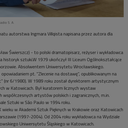
adio S. A.
atu autorstwa Ingmara Villqista napisana przez autora dla
rosław Świerszcz) - to polski dramatopisarz, reżyser i wykładowca
ia historyk sztuki.W 1979 ukończył III Liceum Ogólnokształcące
horzowie. Absolwentem Uniwersytetu Wrocławskiego.
 opowiadaniem pt. "Zlecenie na dostawę", opublikowanym na
t" (nr 6/1980). W 1989 roku został dyrektorem artystycznym
ch w Katowicach. Był kuratorem licznych wystaw
h współczesnych artystów polskich i zagranicznych, m.in.
nnale Sztuki w São Paulo w 1994 roku.
XX wieku w Akademii Sztuk Pięknych w Krakowie oraz Katowicach
arszawie (1997-2004). Od 2004 roku wykładowca na Wydziale
ieślowskiego Uniwersytetu Śląskiego w Katowicach.