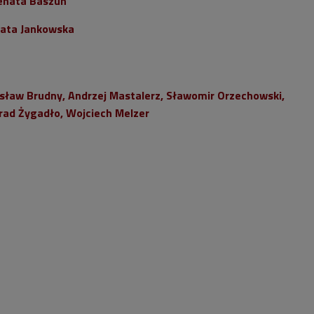
nata Baszun
ata Jankowska
sław Brudny, Andrzej Mastalerz, Sławomir Orzechowski,
nrad Żygadło, Wojciech Melzer