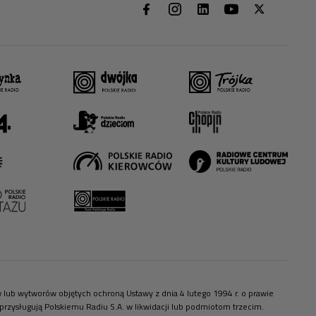
ów lub wytworów objętych ochroną Ustawy z dnia 4 lutego 1994 r. o prawie
zysługują Polskiemu Radiu S.A. w likwidacji lub podmiotom trzecim.