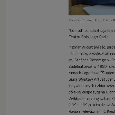
Stanisław Brudny
Foto: Polskie R
"Conrad" to adaptacja dram
Teatru Polskiego Radia.
Ingmar Villqist (właśc. Ja
akademicki, z wykształcen
im. Stefana Batorego w C
Zadebiutował w 1980 roku
łamach tygodnika "Studen
Biura Wystaw Artystyczny
indywidualnych i zbiorowyc
polskiej ekspozycji na Bie
Wykładał historię sztuki 
(1991-1997), a także w W
Radia i Telewizji im. K. K