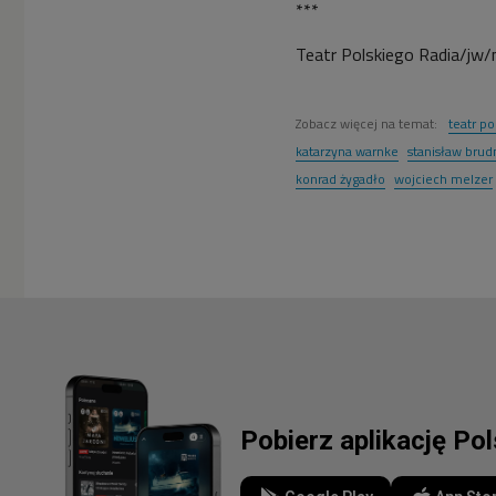
***
Teatr Polskiego Radia/jw
Zobacz więcej na temat:
teatr po
katarzyna warnke
stanisław brud
konrad żygadło
wojciech melzer
Pobierz aplikację Po