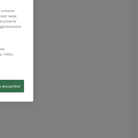
 unikalne
tować swoje
wie prawnie
sygnalizowane
lów
i treści,
ę wszystkie