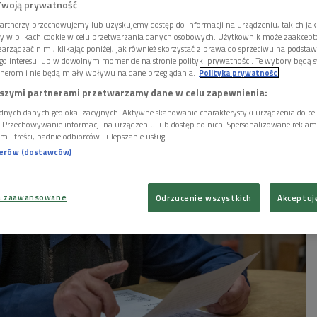
Twoją prywatność
w Zakopanem, w dniach poprzedzających wybuch
artnerzy przechowujemy lub uzyskujemy dostęp do informacji na urządzeniu, takich jak
owej.
ory w plikach cookie w celu przetwarzania danych osobowych. Użytkownik może zaakcep
arządzać nimi, klikając poniżej, jak również skorzystać z prawa do sprzeciwu na podsta
go interesu lub w dowolnym momencie na stronie polityki prywatności. Te wybory będą 
nerom i nie będą miały wpływu na dane przeglądania.
Polityka prywatności
szymi partnerami przetwarzamy dane w celu zapewnienia:
dnych danych geolokalizacyjnych. Aktywne skanowanie charakterystyki urządzenia do ce
i. Przechowywanie informacji na urządzeniu lub dostęp do nich. Spersonalizowane reklamy 
m i treści, badnie odbiorców i ulepszanie usług.
nerów (dostawców)
a zaawansowane
Odrzucenie wszystkich
Akceptuj