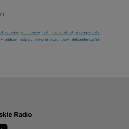
/mt
lskiego radia
słuchowisko
teatr
ingmar villqist
andrzej brzoska
ny
andrzej mastalerz
sławomir orzechowski
aleksander sosiński
lskie Radio