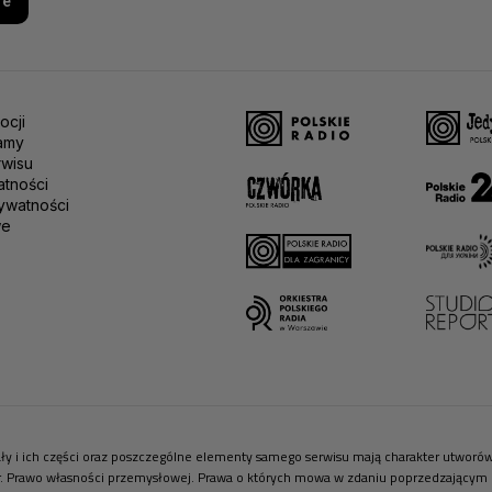
re
ocji
amy
rwisu
atności
ywatności
we
riały i ich części oraz poszczególne elementy samego serwisu mają charakter utwor
r. Prawo własności przemysłowej. Prawa o których mowa w zdaniu poprzedzającym pr