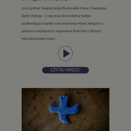
Uroczystość Świętej Bożej Rodzicielki Maryi i Światowy
Dzień Pokoju - 1 stycznia obchodzimy święto
podkreślające aspekt macierzyństwa Maryi związany z
jednym z najstarszych dogmatów Kościoła o Bożym
Macierzyństwie Maryi.
play_arrow
CZYTAJ WIĘCEJ