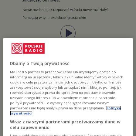
Jak zacząć od nowa?
Nowe rozdanie-jak rozpocząć w życiu nowe rozdziały?
Pomagają w tym rekolekcje Ignacjańskie
play_arrow
CZYTAJ WIĘCEJ
Dbamy o Twoją prywatność
My i nasi
5
partnerzy przechowujemy lub uzyskujemy dostęp do
informacji na urządzeniu, takich jak unikalne identyfikatory w plikach
cookie w celu przetwarzania danych osobowych. Użytkownik może
zaakceptować swoje wybory lub zarządzać nimi, klikając poniżej, jak
również skorzystać z prawa do sprzeciwu na podstawie prawnie
uzasadnionego interesu lub w dowolnym momencie na stronie
polityki prywatności. Te wybory będą sygnalizowane naszym
partnerom i nie będą miały wpływu na dane przeglądania.
Polityka
prywatności
Wraz z naszymi partnerami przetwarzamy dane w
Dzień Modlitwy i Pomocy Misjom
celu zapewnienia:
Jeszcze 5 miliardów ludzi na świecie nie zna Chrystusa
Użycie dokładnych danych geolokalizacyjnych. Aktywne skanowanie