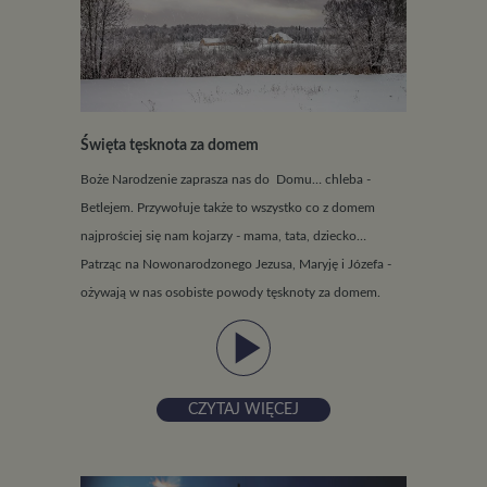
Święta tęsknota za domem
Boże Narodzenie zaprasza nas do Domu… chleba -
Betlejem. Przywołuje także to wszystko co z domem
najprościej się nam kojarzy - mama, tata, dziecko…
Patrząc na Nowonarodzonego Jezusa, Maryję i Józefa -
ożywają w nas osobiste powody tęsknoty za domem.
play_arrow
CZYTAJ WIĘCEJ