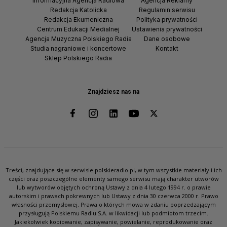
Informacyjna Agencja Radiowa
Agencja Reklamy
Redakcja Katolicka
Regulamin serwisu
Redakcja Ekumeniczna
Polityka prywatności
Centrum Edukacji Medialnej
Ustawienia prywatności
Agencja Muzyczna Polskiego Radia
Dane osobowe
Studia nagraniowe i koncertowe
Kontakt
Sklep Polskiego Radia
Znajdziesz nas na
Treści, znajdujące się w serwisie polskieradio.pl, w tym wszystkie materiały i ich
części oraz poszczególne elementy samego serwisu mają charakter utworów
lub wytworów objętych ochroną Ustawy z dnia 4 lutego 1994 r. o prawie
autorskim i prawach pokrewnych lub Ustawy z dnia 30 czerwca 2000 r. Prawo
własności przemysłowej. Prawa o których mowa w zdaniu poprzedzającym
przysługują Polskiemu Radiu S.A. w likwidacji lub podmiotom trzecim.
Jakiekolwiek kopiowanie, zapisywanie, powielanie, reprodukowanie oraz