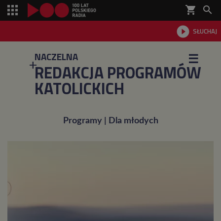
shopping_cart


SŁUCHAJ

NACZELNA
☰
REDAKCJA PROGRAMÓW
KATOLICKICH
Programy | Dla młodych