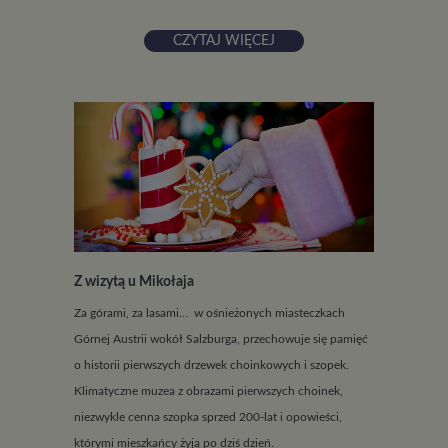
CZYTAJ WIĘCEJ
Z wizytą u Mikołaja
Za górami, za lasami… w ośnieżonych miasteczkach
Górnej Austrii wokół Salzburga, przechowuje się pamięć
o historii pierwszych drzewek choinkowych i szopek.
Klimatyczne muzea z obrazami pierwszych choinek,
niezwykle cenna szopka sprzed 200-lat i opowieści,
którymi mieszkańcy żyją po dziś dzień.