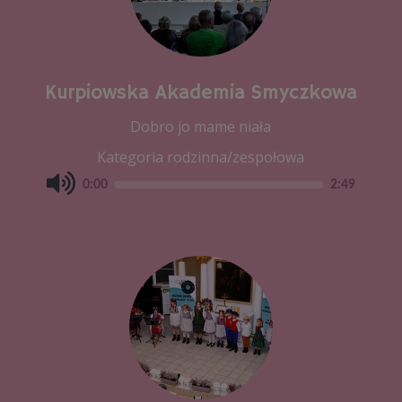
Kurpiowska Akademia Smyczkowa
Dobro jo mame niała
Kategoria rodzinna/zespołowa
0:00
2:49