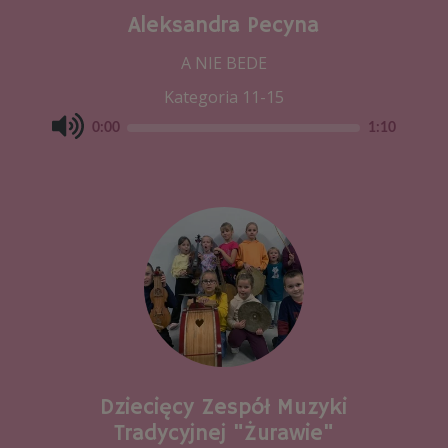
Aleksandra Pecyna
A NIE BEDE
Kategoria 11-15
0:00
1:10
Dziecięcy Zespół Muzyki
Tradycyjnej "Żurawie"