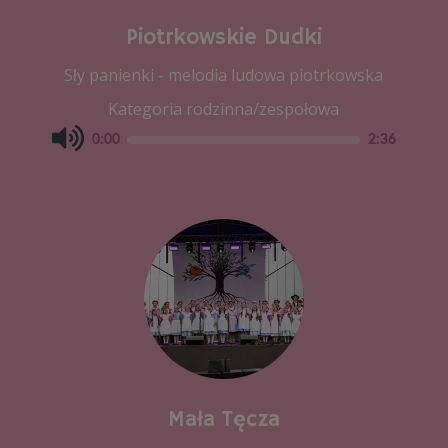
Piotrkowskie Dudki
Sły panienki - melodia ludowa piotrkowska
Kategoria rodzinna/zespołowa
0:00
2:36
Mała Tęcza