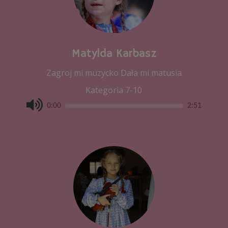
Matylda Karbasz
Zagroj mi muzycko Dała mi matusia
Kategoria 7-10
0:00
2:51