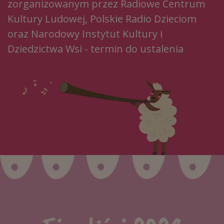
zorganizowanym przez Radiowe Centrum
Kultury Ludowej, Polskie Radio Dzieciom
oraz Narodowy Instytut Kultury i
Dziedzictwa Wsi - termin do ustalenia