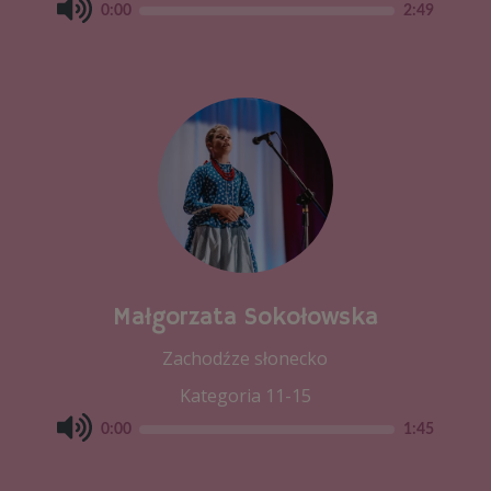
0:00
2:49
Małgorzata Sokołowska
Zachodźze słonecko
Kategoria 11-15
0:00
1:45