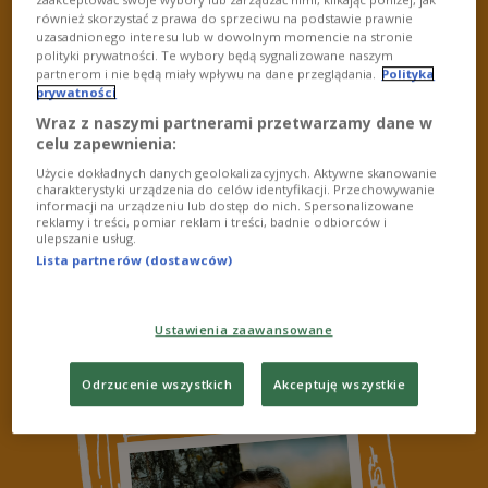
zaakceptować swoje wybory lub zarządzać nimi, klikając poniżej, jak
również skorzystać z prawa do sprzeciwu na podstawie prawnie
uzasadnionego interesu lub w dowolnym momencie na stronie
polityki prywatności. Te wybory będą sygnalizowane naszym
partnerom i nie będą miały wpływu na dane przeglądania.
Polityka
prywatności
Wraz z naszymi partnerami przetwarzamy dane w
celu zapewnienia:
Użycie dokładnych danych geolokalizacyjnych. Aktywne skanowanie
charakterystyki urządzenia do celów identyfikacji. Przechowywanie
informacji na urządzeniu lub dostęp do nich. Spersonalizowane
reklamy i treści, pomiar reklam i treści, badnie odbiorców i
ulepszanie usług.
Lista partnerów (dostawców)
Lena Kałuża
kat. 3-6
Ustawienia zaawansowane
Odrzucenie wszystkich
Akceptuję wszystkie