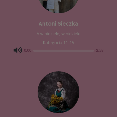
Antoni Sieczka
A w nidziele, w nidziele
Kategoria 11-15
0:00
2:58