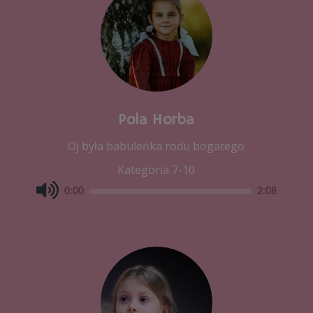
Pola Horba
Oj była babuleńka rodu bogatego
Kategoria 7-10
0:00
2:08