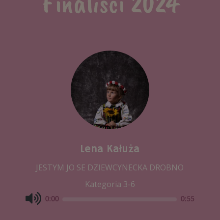
Finaliści 2024
Lena Kałuża
JESTYM JO SE DZIEWCYNECKA DROBNO
Kategoria 3-6
0:00
0:55