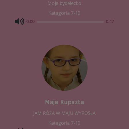
Moje bydełecko
Kategoria 7-10
0:00
0:47
Maja Kupszta
JAM RÓŻA W MAJU WYROSŁA
Kategoria 7-10