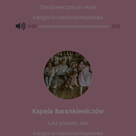
Szła dziewczyna po wodę
Kategoria rodzinna/zespołowa
0:00
2:02
Kapela Barankiewiczów
Lata ptaszek, lata
Kategoria rodzinna/zespołowa