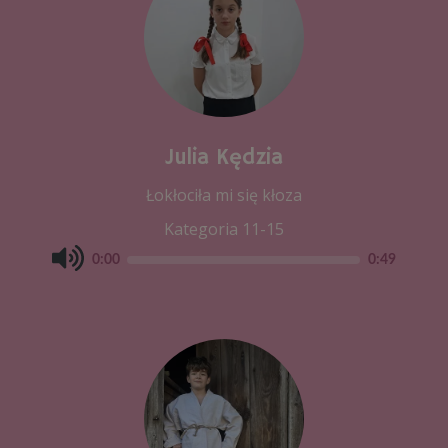
Julia Kędzia
Łokłociła mi się kłoza
Kategoria 11-15
0:00
0:49