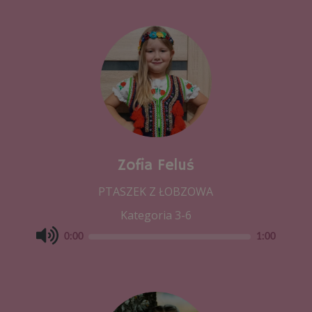
Zofia Feluś
PTASZEK Z ŁOBZOWA
Kategoria 3-6
0:00
1:00