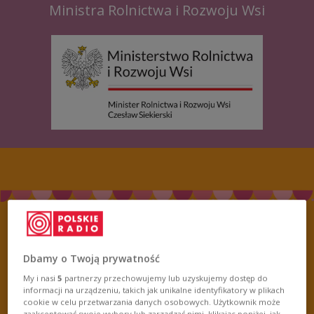
Ministra Rolnictwa i Rozwoju Wsi
LAUREACI 2024
Dbamy o Twoją prywatność
My i nasi
5
partnerzy przechowujemy lub uzyskujemy dostęp do
informacji na urządzeniu, takich jak unikalne identyfikatory w plikach
cookie w celu przetwarzania danych osobowych. Użytkownik może