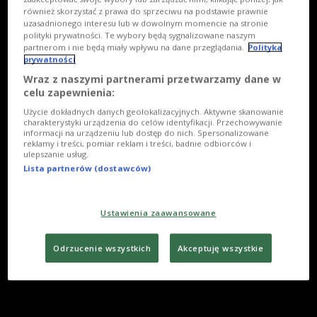
również skorzystać z prawa do sprzeciwu na podstawie prawnie
uzasadnionego interesu lub w dowolnym momencie na stronie
polityki prywatności. Te wybory będą sygnalizowane naszym
partnerom i nie będą miały wpływu na dane przeglądania.
Polityka
prywatności
Wraz z naszymi partnerami przetwarzamy dane w
celu zapewnienia:
Użycie dokładnych danych geolokalizacyjnych. Aktywne skanowanie
charakterystyki urządzenia do celów identyfikacji. Przechowywanie
informacji na urządzeniu lub dostęp do nich. Spersonalizowane
reklamy i treści, pomiar reklam i treści, badnie odbiorców i
ulepszanie usług.
Lista partnerów (dostawców)
Ustawienia zaawansowane
Odrzucenie wszystkich
Akceptuję wszystkie