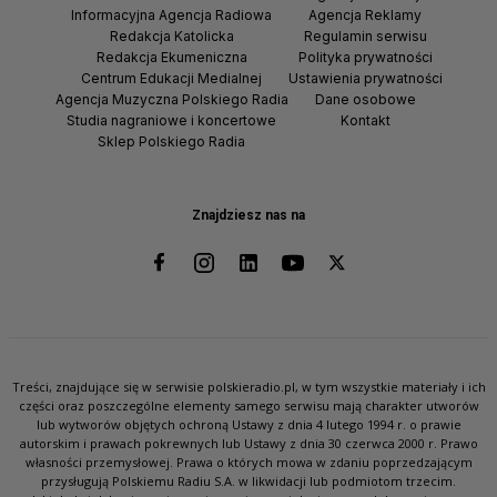
Informacyjna Agencja Radiowa
Agencja Reklamy
Redakcja Katolicka
Regulamin serwisu
Redakcja Ekumeniczna
Polityka prywatności
Centrum Edukacji Medialnej
Ustawienia prywatności
Agencja Muzyczna Polskiego Radia
Dane osobowe
Studia nagraniowe i koncertowe
Kontakt
Sklep Polskiego Radia
Znajdziesz nas na
Treści, znajdujące się w serwisie polskieradio.pl, w tym wszystkie materiały i ich
części oraz poszczególne elementy samego serwisu mają charakter utworów
lub wytworów objętych ochroną Ustawy z dnia 4 lutego 1994 r. o prawie
autorskim i prawach pokrewnych lub Ustawy z dnia 30 czerwca 2000 r. Prawo
własności przemysłowej. Prawa o których mowa w zdaniu poprzedzającym
przysługują Polskiemu Radiu S.A. w likwidacji lub podmiotom trzecim.