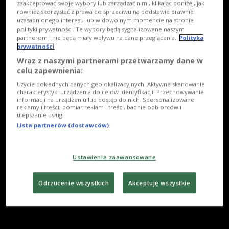
zaakceptować swoje wybory lub zarządzać nimi, klikając poniżej, jak
również skorzystać z prawa do sprzeciwu na podstawie prawnie
uzasadnionego interesu lub w dowolnym momencie na stronie
polityki prywatności. Te wybory będą sygnalizowane naszym
partnerom i nie będą miały wpływu na dane przeglądania.
Polityka
prywatności
Wraz z naszymi partnerami przetwarzamy dane w
celu zapewnienia:
Użycie dokładnych danych geolokalizacyjnych. Aktywne skanowanie
charakterystyki urządzenia do celów identyfikacji. Przechowywanie
informacji na urządzeniu lub dostęp do nich. Spersonalizowane
reklamy i treści, pomiar reklam i treści, badnie odbiorców i
ulepszanie usług.
Lista partnerów (dostawców)
Ustawienia zaawansowane
Odrzucenie wszystkich
Akceptuję wszystkie