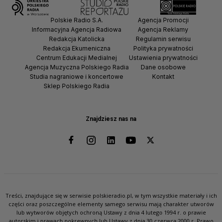
Polskie Radio S.A.
Agencja Promocji
Informacyjna Agencja Radiowa
Agencja Reklamy
Redakcja Katolicka
Regulamin serwisu
Redakcja Ekumeniczna
Polityka prywatności
Centrum Edukacji Medialnej
Ustawienia prywatności
Agencja Muzyczna Polskiego Radia
Dane osobowe
Studia nagraniowe i koncertowe
Kontakt
Sklep Polskiego Radia
Znajdziesz nas na
Treści, znajdujące się w serwisie polskieradio.pl, w tym wszystkie materiały i ich
części oraz poszczególne elementy samego serwisu mają charakter utworów
lub wytworów objętych ochroną Ustawy z dnia 4 lutego 1994 r. o prawie
autorskim i prawach pokrewnych lub Ustawy z dnia 30 czerwca 2000 r. Prawo