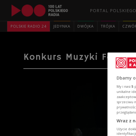
PORTAL POLSKIEGO
POLSKIE RADIO 24
JEDYNKA
DWÓJKA
TRÓJKA
CZWÓ
Konkurs Muzyki Folkow
Dbamy o
My i nasi
5
p
unikalne id
zaakceptowa
sprzeciwu 
prywatnośc
przeglądani
Wraz z n
Użycie dokł
identyfikac