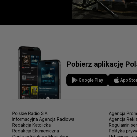
Pobierz aplikację Po
Google Play
App Sto
Polskie Radio S.A.
Agencja Prom
Informacyjna Agencja Radiowa
Agencja Rekl
Redakcja Katolicka
Regulamin se
Redakcja Ekumeniczna
Polityka pryw
Centrum Edukacji Medialnej
Ustawienia pr