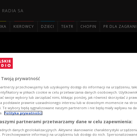
 RADIA SA
RKA
KIEROWCY
DZIECI
TEATR
CHOPIN
PR DLA ZAGRAN

ej "Nowa Tradycja" 2021. Dz
 Twoją prywatność
artnerzy przechowujemy lub uzyskujemy dostęp do informacji na urządzeniu, taki
entyfikatory w plikach cookie w celu przetwarzania danych osobowych. Użytkown
ć swoje wybory lub zarządzać nimi, klikając poniżej, jak również skorzystać z pra
na podstawie prawnie uzasadnionego interesu lub w dowolnym momencie na stroni
i. Te wybory będą sygnalizowane naszym partnerom i nie będą miały wpływu na d
a.
Polityka prywatności
aszymi partnerami przetwarzamy dane w celu zapewnienia:
adnych danych geolokalizacyjnych. Aktywne skanowanie charakterystyki urządzen
ji. Przechowywanie informacji na urządzeniu lub dostęp do nich. Spersonalizowane