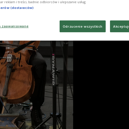
iar reklam i treści, badnie odbiorców i ulepszanie usług.
tnerów (dostawców)
a zaawansowane
Odrzucenie wszystkich
Akceptuj