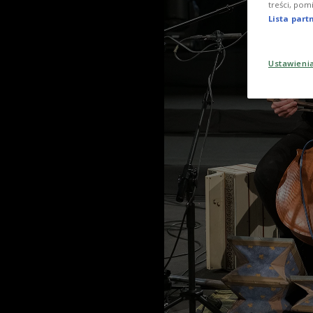
treści, pom
Lista par
Ustawieni