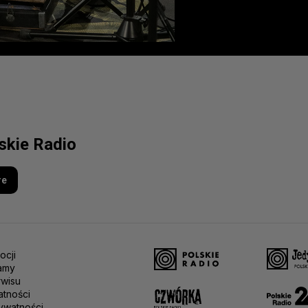
lskie Radio
re
ocji
amy
rwisu
atności
ywatności