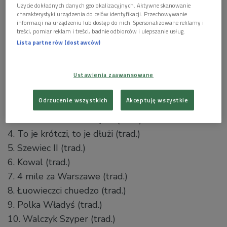
Użycie dokładnych danych geolokalizacyjnych. Aktywne skanowanie
charakterystyki urządzenia do celów identyfikacji. Przechowywanie
informacji na urządzeniu lub dostęp do nich. Spersonalizowane reklamy i
Muzyka Źródeł: Kaszuby
Foto: mat. pras. PR
treści, pomiar reklam i treści, badnie odbiorców i ulepszanie usług.
Lista partnerów (dostawców)
Muzyka Źródeł vol. 17, Kaszuby, Polskie Radio
2013
Ustawienia zaawansowane
1. Prezentacja dźwięku diabelskich skrzypiec
(trad.)
Odrzucenie wszystkich
Akceptuję wszystkie
2. Szewiec
(trad.)
3. Za co Maćku koza bijesz
(trad.)
4. To je krótczi, to je dłużi
(trad.)
5. Szewiec II
(trad.)
6. Kowal
(trad.)
7. 4 mile za Warszawe
(trad.)
8. Łuowieczci chuedzo
(trad.)
9. Polka Władyś
(trad.)
10. Walczyk Szyper
(trad.)