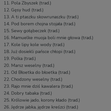
11. Pola Zbyszek
(trad.)
12. Gęsy hud
(trad.)
13. A ti ptaszku skowrunaszku
(trad.)
14. Pod borem chojna stojała
(trad.)
15. Sewy gołąbeczek
(trad.)
16. Mamuelke muoja boli mnie głowa
(trad.)
17. Kole lipy kole wody
(trad.)
18. Już dosiekli pańsce chłopi
(trad.)
19. Polka
(trad.)
20. Marsz weselny
(trad.)
21. Od Błoetka do błoetka
(trad.)
22. Chodzony weselny
(trad.)
23. Rajo mnie dziś kawalera
(trad.)
24. Dobry tabaka
(trad.)
25. Królowie jado, korony kłado
(trad.)
26. Jędrze jabka, jędrze kreśzci
(trad.)