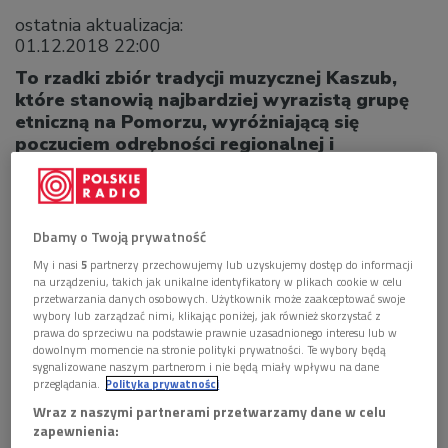
ostatnia aktualizacja:
01.12.2018 22:00
To rzadki zbiór tradycji muzycznej Kaszub,
które stanowią najbardziej wyrazistą grupę
etniczną na Pomorzu, wyróżniającą się
poczuciem odrębności regionalnej i
bogactwem tradycji ludowych, lepiej
poznanych dopiero po I wojnie światowej,
kiedy Kaszuby wróciły w granice Polski.
Dbamy o Twoją prywatność
My i nasi
5
partnerzy przechowujemy lub uzyskujemy dostęp do informacji
na urządzeniu, takich jak unikalne identyfikatory w plikach cookie w celu
przetwarzania danych osobowych. Użytkownik może zaakceptować swoje
wybory lub zarządzać nimi, klikając poniżej, jak również skorzystać z
prawa do sprzeciwu na podstawie prawnie uzasadnionego interesu lub w
dowolnym momencie na stronie polityki prywatności. Te wybory będą
sygnalizowane naszym partnerom i nie będą miały wpływu na dane
przeglądania.
Polityka prywatności
Wraz z naszymi partnerami przetwarzamy dane w celu
zapewnienia: