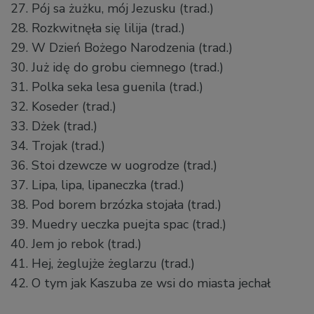
27. Pój sa żużku, mój Jezusku
(trad.)
28. Rozkwitnęła się lilija
(trad.)
29. W Dzień Bożego Narodzenia
(trad.)
30. Już idę do grobu ciemnego
(trad.)
31. Polka seka lesa guenila
(trad.)
32. Koseder
(trad.)
33. Dżek
(trad.)
34. Trojak
(trad.)
36. Stoi dzewcze w uogrodze
(trad.)
37. Lipa, lipa, lipaneczka
(trad.)
38. Pod borem brzózka stojała
(trad.)
39. Muedry ueczka puejta spac
(trad.)
40. Jem jo rebok
(trad.)
41. Hej, żeglujże żeglarzu (trad.)
42. O tym jak Kaszuba ze wsi do miasta jechał