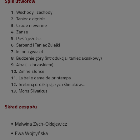
Spis utworów
Wschody i zachody
Taniec dzięcioła
Czucie niewinne
Zanze
Pieśń jeźdźca
Sarband i Taniec Zulejki
Imiona gwiazd
Budzenie góry (introdukcja i taniec aksakowy)
Alba (...z brzaskiem)
Zimne słońce
La belle dame de printemps
Srebrną dróżką rączych ślimaków...
Mons Silvaticus
Skład zespołu
Malwina Zych-Oklejewicz
Ewa Wojtyńska