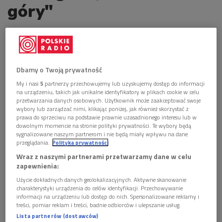
góry"
ostatnia aktualizacja:
07.05.2019 13:01
Dbamy o Twoją prywatność
Trzecia nagroda w konkursie na Folkowy
My i nasi
5
partnerzy przechowujemy lub uzyskujemy dostęp do informacji
Fonogram Roku 1998 na ogólnopolskim
na urządzeniu, takich jak unikalne identyfikatory w plikach cookie w celu
festiwalu Mikołajki Folkowe w Lublinie.
przetwarzania danych osobowych. Użytkownik może zaakceptować swoje
wybory lub zarządzać nimi, klikając poniżej, jak również skorzystać z
prawa do sprzeciwu na podstawie prawnie uzasadnionego interesu lub w
dowolnym momencie na stronie polityki prywatności. Te wybory będą
sygnalizowane naszym partnerom i nie będą miały wpływu na dane
przeglądania.
Polityka prywatności
Wraz z naszymi partnerami przetwarzamy dane w celu
zapewnienia:
Użycie dokładnych danych geolokalizacyjnych. Aktywne skanowanie
charakterystyki urządzenia do celów identyfikacji. Przechowywanie
informacji na urządzeniu lub dostęp do nich. Spersonalizowane reklamy i
treści, pomiar reklam i treści, badnie odbiorców i ulepszanie usług.
Lista partnerów (dostawców)