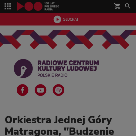
shopping_cart


SŁUCHAJ

Orkiestra Jednej Góry
Matragona, "Budzenie