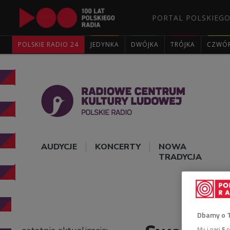
PORTAL POLSKIEGO
POLSKIE RADIO 24
JEDYNKA
DWÓJKA
TRÓJKA
CZWÓ
AUDYCJE
KONCERTY
NOWA
TRADYCJA
Dbamy o 
My i nasi
5
p