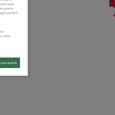
tować swoje
wie prawnie
sygnalizowane
lów
i treści,
ę wszystkie