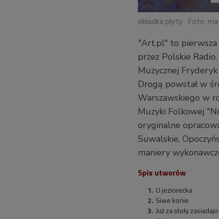
okładka płyty
Foto: ma
"Art.pl" to pierwsz
przez Polskie Radio
Muzycznej Fryderyk
Drogą powstał w śr
Warszawskiego w ro
Muzyki Folkowej "N
oryginalne opracowa
Suwalskie, Opoczyńsk
maniery wykonawcze 
Spis utworów
U jeziorecka
Siwe konie
Już za stoły zasiadajo