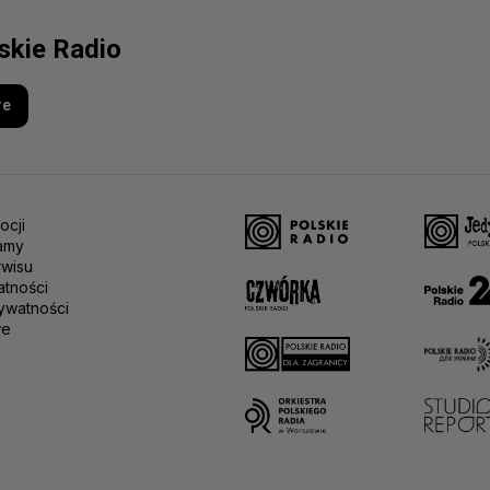
lskie Radio
re
ocji
amy
rwisu
atności
ywatności
we