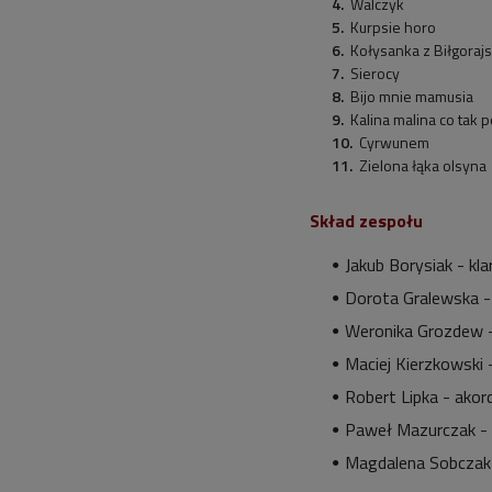
Walczyk
Kurpsie horo
Kołysanka z Biłgoraj
Sierocy
Bijo mnie mamusia
Kalina malina co tak 
Cyrwunem
Zielona łąka olsyna
Skład zespołu
Jakub Borysiak - kla
Dorota Gralewska -
Weronika Grozdew -
Maciej Kierzkowski 
Robert Lipka - akor
Paweł Mazurczak -
Magdalena Sobczak 