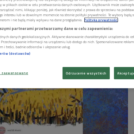
gą, "Art.pl"
ory w plikach cookie w celu przetwarzania danych osobowych. Użytkownik może zaakcep
arządzać nimi, klikając poniżej, jak również skorzystać z prawa do sprzeciwu na podsta
go interesu lub w dowolnym momencie na stronie polityki prywatności. Te wybory będą 
nerom i nie będą miały wpływu na dane przeglądania.
Polityka prywatności
 w konkursie na Folkowy Fonogram Roku
szymi partnerami przetwarzamy dane w celu zapewnienia:
dnych danych geolokalizacyjnych. Aktywne skanowanie charakterystyki urządzenia do ce
i. Przechowywanie informacji na urządzeniu lub dostęp do nich. Spersonalizowane reklamy 
m i treści, badnie odbiorców i ulepszanie usług.
nerów (dostawców)
a zaawansowane
Odrzucenie wszystkich
Akceptuj