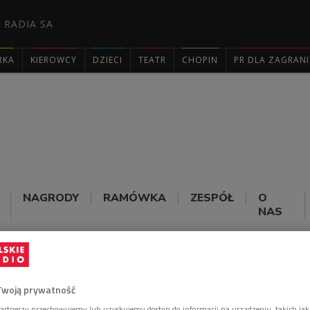
 RADIA SA
RKA
KIEROWCY
DZIECI
TEATR
CHOPIN
PR DLA ZAGRAN

NAGRODY
RAMÓWKA
ZESPÓŁ
O
NAS
Twoją prywatność
artnerzy przechowujemy lub uzyskujemy dostęp do informacji na urządzeniu, takich jak