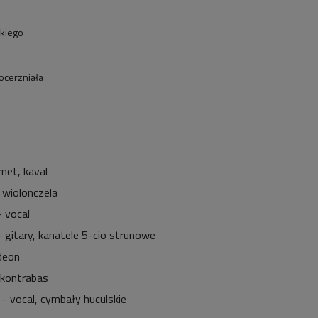
skiego
pocerzniała
rnet, kaval
 wiolonczela
 vocal
- gitary, kanatele 5-cio strunowe
deon
 kontrabas
- vocal, cymbały huculskie