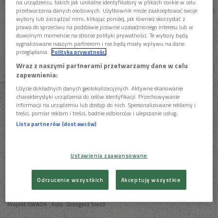
na urządzeniu, takich jak unikalne identyfikatory w plikach cookie w celu
ostatnia aktualizacja:
przetwarzania danych osobowych. Użytkownik może zaakceptować swoje
31.05.2019 11:40
wybory lub zarządzać nimi, klikając poniżej, jak również skorzystać z
prawa do sprzeciwu na podstawie prawnie uzasadnionego interesu lub w
dowolnym momencie na stronie polityki prywatności. Te wybory będą
sygnalizowane naszym partnerom i nie będą miały wpływu na dane
Konkurs Muzyki Folkowej – przesłuchania
przeglądania.
Polityka prywatności
konkursowe
Wraz z naszymi partnerami przetwarzamy dane w celu
zapewnienia:
Użycie dokładnych danych geolokalizacyjnych. Aktywne skanowanie
charakterystyki urządzenia do celów identyfikacji. Przechowywanie
informacji na urządzeniu lub dostęp do nich. Spersonalizowane reklamy i
treści, pomiar reklam i treści, badnie odbiorców i ulepszanie usług.
Lista partnerów (dostawców)
Ustawienia zaawansowane
Odrzucenie wszystkich
Akceptuję wszystkie
Projekt SWADA
Foto: Grzegorz Śledź