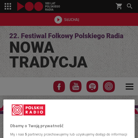
shopping_cart


SŁUCHAJ

22. Festiwal Folkowy Polskiego Radia
NOWA
TRADYCJA
Projekt SWADA
Dbamy o Twoją prywatność
My i nasi
5
partnerzy przechowujemy lub uzyskujemy dostęp do informacji