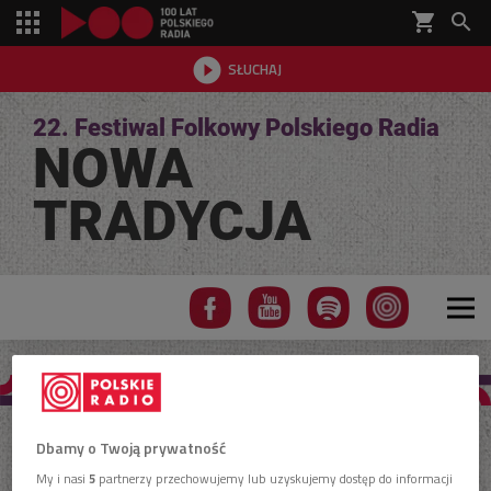
shopping_cart


SŁUCHAJ

22. Festiwal Folkowy Polskiego Radia
NOWA
TRADYCJA
Pieśni Piękne
Dbamy o Twoją prywatność
My i nasi
5
partnerzy przechowujemy lub uzyskujemy dostęp do informacji