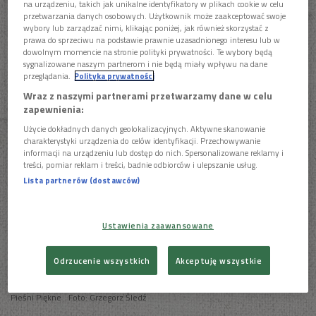
na urządzeniu, takich jak unikalne identyfikatory w plikach cookie w celu
ostatnia aktualizacja:
przetwarzania danych osobowych. Użytkownik może zaakceptować swoje
31.05.2019 12:20
wybory lub zarządzać nimi, klikając poniżej, jak również skorzystać z
prawa do sprzeciwu na podstawie prawnie uzasadnionego interesu lub w
dowolnym momencie na stronie polityki prywatności. Te wybory będą
sygnalizowane naszym partnerom i nie będą miały wpływu na dane
Konkurs Muzyki Folkowej – przesłuchania
przeglądania.
Polityka prywatności
konkursowe
Wraz z naszymi partnerami przetwarzamy dane w celu
zapewnienia:
Użycie dokładnych danych geolokalizacyjnych. Aktywne skanowanie
charakterystyki urządzenia do celów identyfikacji. Przechowywanie
informacji na urządzeniu lub dostęp do nich. Spersonalizowane reklamy i
treści, pomiar reklam i treści, badnie odbiorców i ulepszanie usług.
Lista partnerów (dostawców)
Ustawienia zaawansowane
Odrzucenie wszystkich
Akceptuję wszystkie
Pieśni Piękne
Foto: Grzegorz Śledź