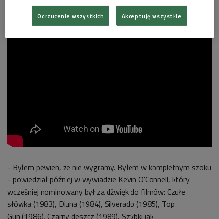
filmu "Hacksaw Ridge" ("Przełęcz ocalonych"):
Odrzucenie wszystkich
Akceptuję wszystkie
- Byłem pewien, że nie wygramy. Byłem w kompletnym szoku
- powiedział później w wywiadzie Kevin O'Connell, który
wcześniej nominowany był za dźwięk do filmów: Czułe
słówka (1983), Diuna (1984), Silverado (1985), Top
Gun (1986), Czarny deszcz (1989), Szybki jak