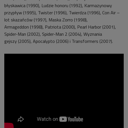
błyskawica (1990), Ludzie honoru (1992), Karmazynowy
przypływ (1995), Twister (1996), Twierdza (1996), Con Air –
lot skazańców (1997), Maska Zorro (1998),
Armageddon (1998), Patriota (2000), Pearl Harbor (2001),
Spider-Man (2002), Spider-Man 2 (2004), Wyznania
gejszy (2005), Apocalypto (2006) i Transformers (2007).