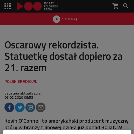
shopping_cart


SŁUCHAJ

Oscarowy rekordzista.
Statuetkę dostał dopiero za
21. razem
ostatnia aktualizacja:
06.02.2020 08:53
Kevin O'Connell to amerykański producent muzyczny,
który w branży filmowej działa już ponad 30 lat. W
tym czasie otrzymał aż 20 nominacji do Oscara, ale