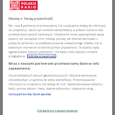
zdobyć statuetkę udało mu się dopiero za 21. razem
w 2017 roku...
Dbamy o Twoją prywatność
My i nasi
5
partnerzy przechowujemy lub uzyskujemy dostęp do informacji
na urządzeniu, takich jak unikalne identyfikatory w plikach cookie w celu
przetwarzania danych osobowych. Użytkownik może zaakceptować swoje
wybory lub zarządzać nimi, klikając poniżej, jak również skorzystać z
prawa do sprzeciwu na podstawie prawnie uzasadnionego interesu lub w
dowolnym momencie na stronie polityki prywatności. Te wybory będą
sygnalizowane naszym partnerom i nie będą miały wpływu na dane
przeglądania.
Polityka prywatności
Wraz z naszymi partnerami przetwarzamy dane w celu
zapewnienia:
Użycie dokładnych danych geolokalizacyjnych. Aktywne skanowanie
charakterystyki urządzenia do celów identyfikacji. Przechowywanie
informacji na urządzeniu lub dostęp do nich. Spersonalizowane reklamy i
Kevin O’Connell
Foto: PAP/Newscom/JIM RUYMEN
treści, pomiar reklam i treści, badnie odbiorców i ulepszanie usług.
Lista partnerów (dostawców)
Podczas 89. ceremonii wręczenia tych najważniejszych nagród
filmowych Kevin O'Connel, Andy Wright, Peter Grace oraz
Robert Mackenzie otrzymali Oscara za najlepszy dźwięk do
Ustawienia zaawansowane