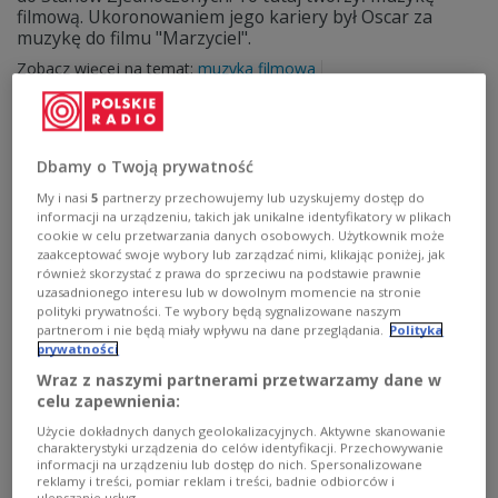
filmową. Ukoronowaniem jego kariery był Oscar za
muzykę do filmu "Marzyciel".
Zobacz więcej na temat:
muzyka filmowa
Jan A. P. Kaczmarek
USA
emigracja
historia Polski
Dbamy o Twoją prywatność
My i nasi
5
partnerzy przechowujemy lub uzyskujemy dostęp do
informacji na urządzeniu, takich jak unikalne identyfikatory w plikach
cookie w celu przetwarzania danych osobowych. Użytkownik może
zaakceptować swoje wybory lub zarządzać nimi, klikając poniżej, jak
również skorzystać z prawa do sprzeciwu na podstawie prawnie
uzasadnionego interesu lub w dowolnym momencie na stronie
polityki prywatności. Te wybory będą sygnalizowane naszym
partnerom i nie będą miały wpływu na dane przeglądania.
Polityka
prywatności
Oscary skończą 97 lat. Oto jak wyglądały
Wraz z naszymi partnerami przetwarzamy dane w
początki
celu zapewnienia:
Użycie dokładnych danych geolokalizacyjnych. Aktywne skanowanie
16 maja 1929 roku odbyła się pierwsza ceremonia
charakterystyki urządzenia do celów identyfikacji. Przechowywanie
wręczenia nagród Amerykańskiej Akademii Sztuki i
informacji na urządzeniu lub dostęp do nich. Spersonalizowane
reklamy i treści, pomiar reklam i treści, badnie odbiorców i
Wiedzy Filmowej. Znacząco różniła się od znanych nam
ulepszanie usług.