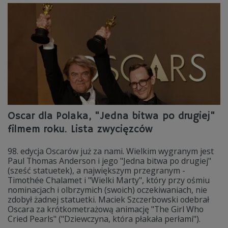
Oscar dla Polaka, "Jedna bitwa po drugiej"
filmem roku. Lista zwycięzców
98. edycja Oscarów już za nami. Wielkim wygranym jest
Paul Thomas Anderson i jego "Jedna bitwa po drugiej"
(sześć statuetek), a największym przegranym -
Timothée Chalamet i "Wielki Marty", który przy ośmiu
nominacjach i olbrzymich (swoich) oczekiwaniach, nie
zdobył żadnej statuetki. Maciek Szczerbowski odebrał
Oscara za krótkometrażową animację "The Girl Who
Cried Pearls" ("Dziewczyna, która płakała perłami").