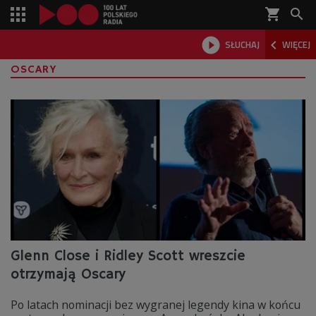
shopping_cart



SŁUCHAJ
WIĘCEJ

OSCARY
Glenn Close i Ridley Scott wreszcie
otrzymają Oscary
Po latach nominacji bez wygranej legendy kina w końcu