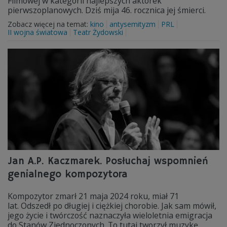
Filmowej w kategorii najlepszych aktorek
pierwszoplanowych. Dziś mija 46. rocznica jej śmierci.
Zobacz więcej na temat:
kino
antysemityzm
PRL
II wojna światowa
Teatr Żydowski
Jan A.P. Kaczmarek. Posłuchaj wspomnień
genialnego kompozytora
Kompozytor zmarł 21 maja 2024 roku, miał 71
lat. Odszedł po długiej i ciężkiej chorobie. Jak sam mówił,
jego życie i twórczość naznaczyła wieloletnia emigracja
do Stanów Zjednoczonych. To tutaj tworzył muzykę