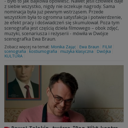
- Było to jak bajkowa opowieść. Nawet jeśli człowiek daje
z siebie wszystko, nigdy nie oczekuje nagrody. Sama
nominacja była już pewnym wstrząsem. Przede
wszystkim była to ogromna satysfakcja i potwierdzenie,
że efekt pracy i doświadczeń się skumulował. Poza tym
scenografia jest częścią dzieła filmowego – obok zdjęć,
muzyki, scenariusza i reżyserii - mówiła w Dwójce
scenografka Ewa Braun.
Zobacz więcej na temat:
Monika Zając
Ewa Braun
FILM
scenografia
kostiumografia
muzyka klasyczna
Dwójka
KULTURA