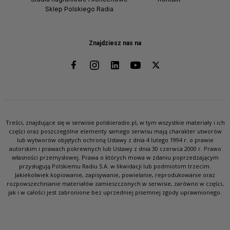
Sklep Polskiego Radia
Znajdziesz nas na
Treści, znajdujące się w serwisie polskieradio.pl, w tym wszystkie materiały i ich
części oraz poszczególne elementy samego serwisu mają charakter utworów
lub wytworów objętych ochroną Ustawy z dnia 4 lutego 1994 r. o prawie
autorskim i prawach pokrewnych lub Ustawy z dnia 30 czerwca 2000 r. Prawo
własności przemysłowej. Prawa o których mowa w zdaniu poprzedzającym
przysługują Polskiemu Radiu S.A. w likwidacji lub podmiotom trzecim.
Jakiekolwiek kopiowanie, zapisywanie, powielanie, reprodukowanie oraz
rozpowszechnianie materiałów zamieszczonych w serwisie, zarówno w części,
jak i w całości jest zabronione bez uprzedniej pisemnej zgody uprawnionego.