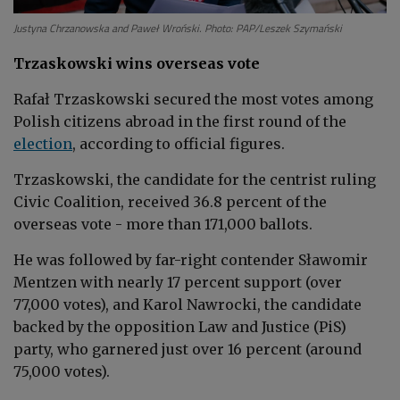
Justyna Chrzanowska and Paweł Wroński. Photo: PAP/Leszek Szymański
Trzaskowski wins overseas vote
Rafał Trzaskowski secured the most votes among
Polish citizens abroad in the first round of the
election
, according to official figures.
Trzaskowski, the candidate for the centrist ruling
Civic Coalition, received 36.8 percent of the
overseas vote - more than 171,000 ballots.
He was followed by far-right contender Sławomir
Mentzen with nearly 17 percent support (over
77,000 votes), and Karol Nawrocki, the candidate
backed by the opposition Law and Justice (PiS)
party, who garnered just over 16 percent (around
75,000 votes).