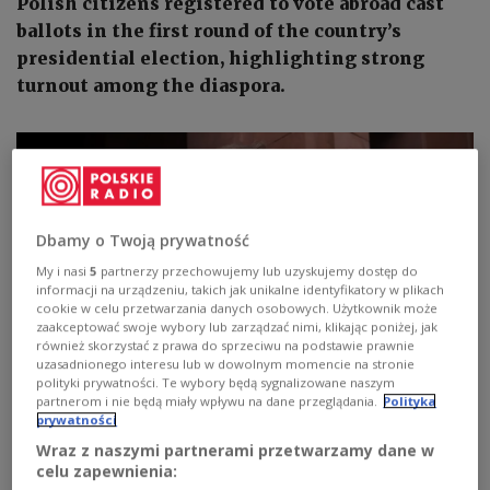
Polish citizens registered to vote abroad cast
ballots in the first round of the country’s
presidential election, highlighting strong
turnout among the diaspora.
Dbamy o Twoją prywatność
My i nasi
5
partnerzy przechowujemy lub uzyskujemy dostęp do
informacji na urządzeniu, takich jak unikalne identyfikatory w plikach
cookie w celu przetwarzania danych osobowych. Użytkownik może
zaakceptować swoje wybory lub zarządzać nimi, klikając poniżej, jak
również skorzystać z prawa do sprzeciwu na podstawie prawnie
uzasadnionego interesu lub w dowolnym momencie na stronie
polityki prywatności. Te wybory będą sygnalizowane naszym
partnerom i nie będą miały wpływu na dane przeglądania.
Polityka
Polish foreign ministry spokesman Paweł Wroński.
PAP/Leszek Szymański
prywatności
Voter turnout among Polish citizens abroad was
Wraz z naszymi partnerami przetwarzamy dane w
celu zapewnienia:
89.21 percent, according to the foreign ministry in