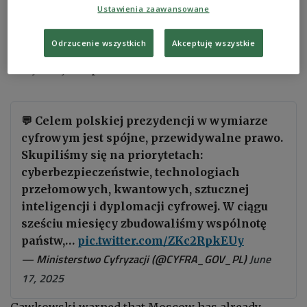
Ustawienia zaawansowane
operators experiencing persistent signal
interference as "one element of the hybrid war
Odrzucenie wszystkich
Akceptuję wszystkie
Russia is waging against Poland—a conflict fought
daily in cyberspace."
💬 Celem polskiej prezydencji w wymiarze
cyfrowym jest spójne, przewidywalne prawo.
Skupiliśmy się na priorytetach:
cyberbezpieczeństwie, technologiach
przełomowych, kwantowych, sztucznej
inteligencji i dyplomacji cyfrowej. W ciągu
sześciu miesięcy zbudowaliśmy wspólnotę
państw,…
pic.twitter.com/ZKc2RpkEUy
— Ministerstwo Cyfryzacji (@CYFRA_GOV_PL)
June
17, 2025
Gawkowski warned that Moscow has already