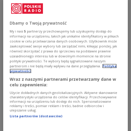
(GPS) signals in northern Poland in an effort to
destabilize its NATO neighbor, Polish Deputy
Prime Minister and Digital Affairs Minister
Krzysztof Gawkowski has said.
Dbamy o Twoją prywatność
My i nasi
5
partnerzy przechowujemy lub uzyskujemy dostęp do
informacji na urządzeniu, takich jak unikalne identyfikatory w plikach
cookie w celu przetwarzania danych osobowych. Użytkownik może
zaakceptować swoje wybory lub zarządzać nimi, klikając poniżej, jak
również skorzystać z prawa do sprzeciwu na podstawie prawnie
uzasadnionego interesu lub w dowolnym momencie na stronie
polityki prywatności. Te wybory będą sygnalizowane naszym
partnerom i nie będą miały wpływu na dane przeglądania.
Polityka
prywatności
Wraz z naszymi partnerami przetwarzamy dane w
celu zapewnienia:
Użycie dokładnych danych geolokalizacyjnych. Aktywne skanowanie
charakterystyki urządzenia do celów identyfikacji. Przechowywanie
informacji na urządzeniu lub dostęp do nich. Spersonalizowane
reklamy i treści, pomiar reklam i treści, badnie odbiorców i
Polish Deputy Prime Minister and Digital Affairs Minister Krzysztof
ulepszanie usług.
Gawkowski.
PAP/Andrzej Jackowski
Lista partnerów (dostawców)
Speaking at a Digital Summit in the Baltic city of
Gdańsk, Gawkowski cited reports from drone