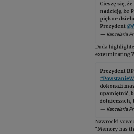
Cieszę się, ż
nadzieję, że 
piękne dzieł
Prezydent
@A
— Kancelaria Pr
Duda highlight
exterminating Wa
Prezydent R
#PowstanieW
dokonali masa
upamiętnić, b
żołnierzach,
— Kancelaria P
Nawrocki vowed 
“Memory has the