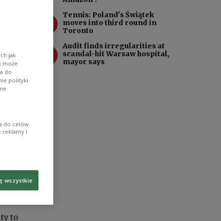
Tennis: Poland's Świątek
3
moves into third round in
Toronto
Audit finds irregularities at
4
scandal-hit Warsaw hospital,
ch jak
mayor says
ik może
wa do
e polityki
ane
ia do celów
 reklamy i
ę wszystkie
iday
ty to