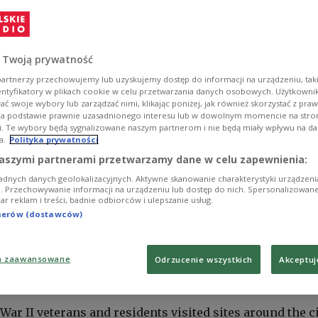
 Twoją prywatność
artnerzy przechowujemy lub uzyskujemy dostęp do informacji na urządzeniu, taki
entyfikatory w plikach cookie w celu przetwarzania danych osobowych. Użytkown
ć swoje wybory lub zarządzać nimi, klikając poniżej, jak również skorzystać z pra
na podstawie prawnie uzasadnionego interesu lub w dowolnym momencie na stroni
i. Te wybory będą sygnalizowane naszym partnerom i nie będą miały wpływu na d
a.
Polityka prywatności
aszymi partnerami przetwarzamy dane w celu zapewnienia:
adnych danych geolokalizacyjnych. Aktywne skanowanie charakterystyki urządzen
ji. Przechowywanie informacji na urządzeniu lub dostęp do nich. Spersonalizowane
iar reklam i treści, badnie odbiorców i ulepszanie usług.
tnerów (dostawców)
a zaawansowane
Odrzucenie wszystkich
Akceptuj
ells tolled and traffic stopped for a minute in a moving tribute as Warsaw on Fr
 revolt 81 years ago against the occupying Germans.
PAP/Radek Pietruszka
 War II veterans and residents visited sites around the ci