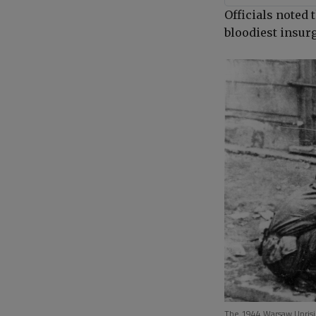
Officials noted
bloodiest insurg
The 1944 Warsaw Uprising