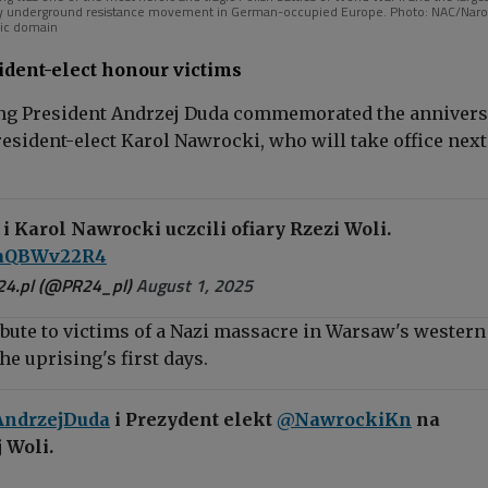
any underground resistance movement in German-occupied Europe. Photo: NAC/Na
ic domain
ident-elect honour victims
ng President Andrzej Duda
commemorated the annivers
resident-elect Karol Nawrocki, who will take office next
i Karol Nawrocki uczcili ofiary Rzezi Woli.
/XaQBWv22R4
24.pl (@PR24_pl)
August 1, 2025
ibute to victims of a Nazi massacre in Warsaw's wester
he uprising's first days.
ndrzejDuda
i Prezydent elekt
@NawrockiKn
na
 Woli.