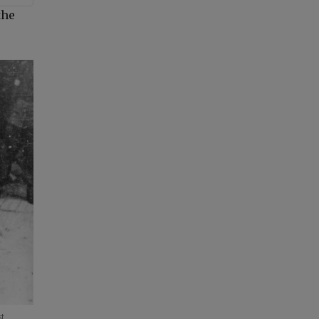
the
st