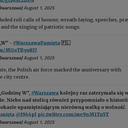
@warszawa)
August 1, 2025
uded roll calls of honour, wreath-laying, speeches, pra
and the singing of patriotic songs.
 „W” -
#WarszawaPamięta
🇵🇱
com/MGoTByu837
@warszawa)
August 1, 2025
bute, the Polish air force marked the anniversary
with
e city centre.
 „Godzinę W”,
#Warszawa
kolejny raz zatrzymała się 
ie. Niebo nad stolicą również przypomniało o historii
okazie upamiętniającym nierówną walkę o wolność.
mięta
@1944pl
pic.twitter.com/me9nM1Tu5T
@warszawa)
August 1, 2025