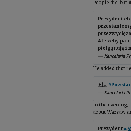
People die, but
Prezydent el
przestaniemy
przezwycięża 
Ale żeby pami
pielęgnują i 
— Kancelaria P
He added that r
🇵🇱
#Powsta
— Kancelaria P
In the evening,
about Warsaw an
Prezydent
@A