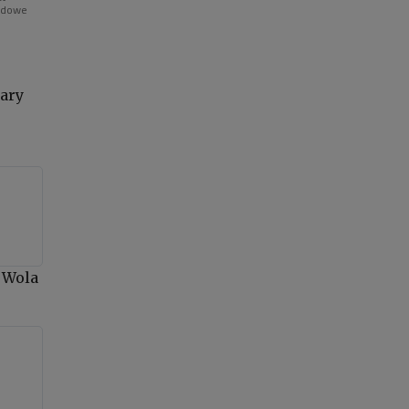
rodowe
ary
n Wola