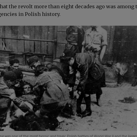
 that the revolt more than eight decades ago was among 
encies in Polish history.
 was one of the most heroic and tragic Polish battles of World War II and the large