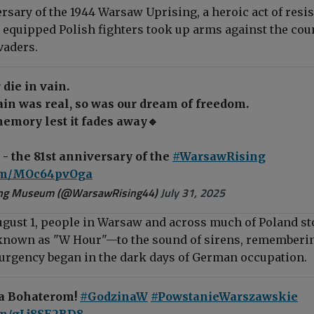
rsary of the 1944 Warsaw Uprising, a heroic act of resi
 equipped Polish fighters took up arms against the cou
vaders.
die in vain.
ain was real, so was our dream of freedom.
emory lest it fades away🔹
 - the 81st anniversary of the
#WarsawRising
com/MOc64pvOga
ng Museum (@WarsawRising44)
July 31, 2025
ugust 1, people
in Warsaw and across much of Poland st
known as "W Hour"—to the sound of sirens, rememberi
rgency began in the dark days of German occupation.
ła Bohaterom!
#GodzinaW
#PowstanieWarszawskie
com/gLj8SE2BD8