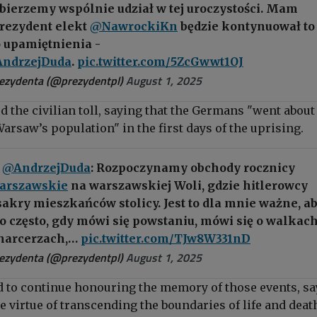
e bierzemy wspólnie udział w tej uroczystości. Mam
Prezydent elekt
@NawrockiKn
będzie kontynuował to
o upamiętnienia -
ndrzejDuda
.
pic.twitter.com/5ZcGwwt1OJ
ezydenta (@prezydentpl)
August 1, 2025
ed
the civilian toll, saying that the Germans "went about
rsaw’s population" in the first days of the uprising.
P
@AndrzejDuda
: Rozpoczynamy obchody rocznicy
arszawskie
na warszawskiej Woli, gdzie hitlerowcy
kry mieszkańców stolicy. Jest to dla mnie ważne, ab
o często, gdy mówi się powstaniu, mówi się o walkach
 harcerzach,…
pic.twitter.com/TJw8W331nD
rezydenta (@prezydentpl)
August 1, 2025
to continue honouring the memory of those events, sa
 virtue of transcending the boundaries of life and deat