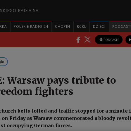
SKIEGO RADIA SA
RKA
POLSKIE RADIO 24
CHOPIN
RCKL
DZIECI
PODCAST
PODCASTS
gle
 Warsaw pays tribute to
eedom fighters
church bells tolled and traffic stopped for a minute i
 on Friday as Warsaw commemorated a bloody revolt
nst occupying German forces.