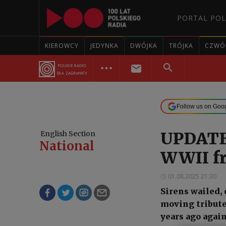
PORTAL POL
KIEROWCY
JEDYNKA
DWÓJKA
TRÓJKA
CZWÓ
Follow us on Goo
UPDATE:
English Section
National
WWII fr
01.08.2025 21:30
Sirens wailed, 
moving tribute
years ago agai