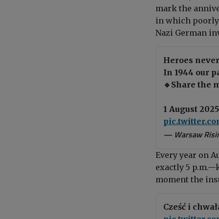
mark the annive
in which poorly
Nazi German in
Heroes never 
In 1944 our p
🔹Share the m
1 August 2025
pic.twitter.
— Warsaw Risi
Every year on A
exactly 5 p.m.—
moment the insu
Cześć i chwa
pic.twitter.