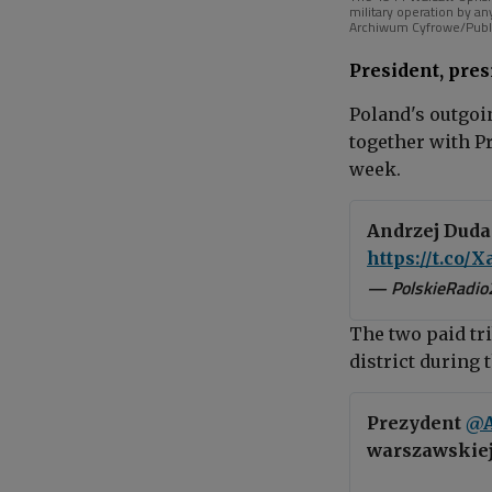
military operation by 
Archiwum Cyfrowe/Publ
President, pres
Poland's outgoi
together with P
week.
Andrzej Duda 
https://t.co
— PolskieRadio
The
two paid
tr
district during t
Prezydent
@A
warszawskiej