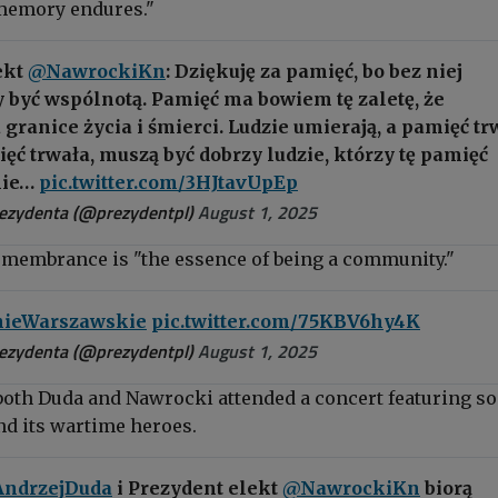
 memory endures."
ekt
@NawrockiKn
: Dziękuję za pamięć, bo bez niej
 być wspólnotą. Pamięć ma bowiem tę zaletę, że
granice życia i śmierci. Ludzie umierają, a pamięć tr
ęć trwała, muszą być dobrzy ludzie, którzy tę pamięć
nie…
pic.twitter.com/3HJtavUpEp
rezydenta (@prezydentpl)
August 1, 2025
emembrance is "the essence of being a community."
nieWarszawskie
pic.twitter.com/75KBV6hy4K
rezydenta (@prezydentpl)
August 1, 2025
 both Duda and Nawrocki attended a concert featuring s
d its wartime heroes.
ndrzejDuda
i Prezydent elekt
@NawrockiKn
biorą