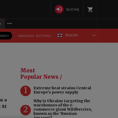
SŁUCHAJ
Y
ENGLISH
RADIO
LANGUAGE SECTIONS:
POLSKA
БЕЛАРУСКАЯ
Most
DEUTSCH
Popular News /
1
Extreme heat strains Central
РУССКИЙ
Europe's power supply
n a
Why is Ukraine targeting the
УКРАЇНСЬКА
warehouses of the e-
 81
2
commerce giant Wildberries,
known as the ‘Russian
Amazon’?