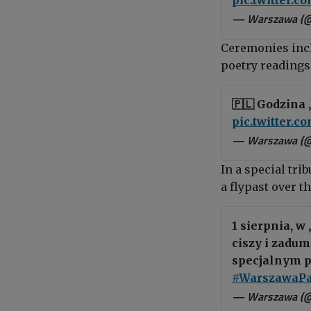
— Warszawa (
Ceremonies incl
poetry readings 
🇵🇱 Godzina
pic.twitter.
— Warszawa (
In a special tri
a
flypast
o
ver th
1 sierpnia, w
ciszy i zadum
specjalnym p
#WarszawaPa
— Warszawa (