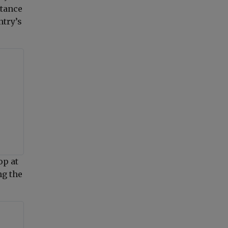
stance
ntry’s
op at
ng the