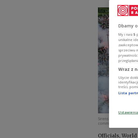
Dbamy o
My i nasi
5
p
unikalne id
zaakceptowa
sprzeciwu 
prywatnośc
przeglądani
Wraz z n
Użycie dokł
identyfikac
treści, pom
Lista par
Ustawieni
Sirens wailed, church b
commemorated a bloody
Officials, World