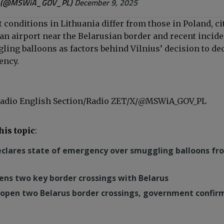
 (@MSWiA_GOV_PL)
December 9, 2025
 conditions in Lithuania differ from those in Poland, ci
 an airport near the Belarusian border and recent incid
ling balloons as factors behind Vilnius’ decision to de
ency.
Radio English Section/Radio ZET/X/
@MSWiA_GOV_PL
his topic
:
eclares state of emergency over smuggling balloons fr
ens two key border crossings with Belarus
eopen two Belarus border crossings, government confir