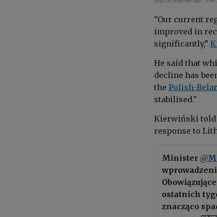
Marcin Kierwiński
PAP
"Our current re
improved in rec
significantly,”
K
He said that whi
decline has bee
the
Polish-Bela
stabilised."
Kierwiński told 
response to Lith
Minister
@MK
wprowadzenia
Obowiązujące 
ostatnich ty
znacząco spa