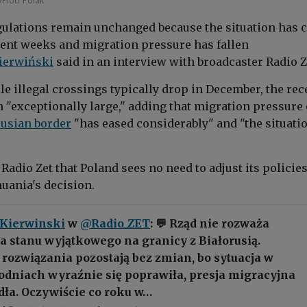
/Piotr Polak
gulations remain unchanged because the situation has c
ent weeks and migration pressure has fallen
ierwiński
said in an interview with broadcaster Radio Z
le illegal crossings typically drop in December, the rec
n "exceptionally large," adding that migration pressure
rusian border
"has eased considerably" and "the situati
Radio Zet that Poland sees no need to adjust its policies
uania's decision.
ierwinski
w
@Radio_ZET
: 💬 Rząd nie rozważa
 stanu wyjątkowego na granicy z Białorusią.
rozwiązania pozostają bez zmian, bo sytuacja w
godniach wyraźnie się poprawiła, presja migracyjna
dła. Oczywiście co roku w…