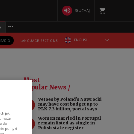
SŁUCHAJ
Y
ENGLISH
RADIO
LANGUAGE SECTIONS:
POLSKA
БЕЛАРУСКАЯ
Most
DEUTSCH
Popular News /
Vetoes by Poland's Nawrocki
РУССКИЙ
1
may have cost budget up to
PLN 7.3 billion, portal says
ch jak
УКРАЇНСЬКА
Women married in Portugal
ik może
2
remain listed as single in
wa do
Polish state register
e polityki
ane