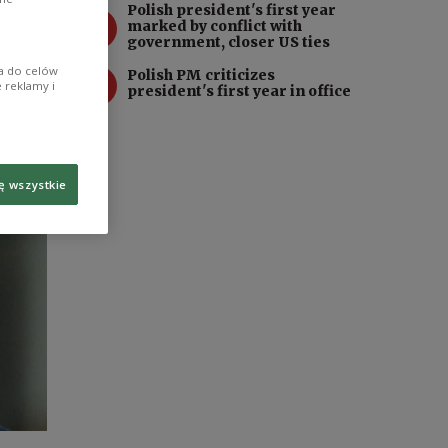
Polish president's first year
3
marked by conflict with
government, closer US ties
ia do celów
4
Polish PM criticizes
 reklamy i
president's first year in office
ę wszystkie