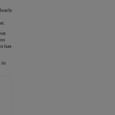
learly
et.
ent
 on
on has
 in