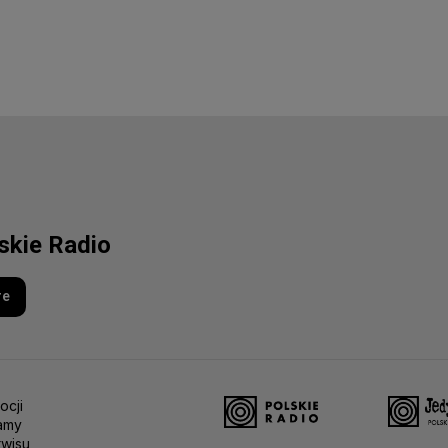
lskie Radio
re
ocji
amy
rwisu