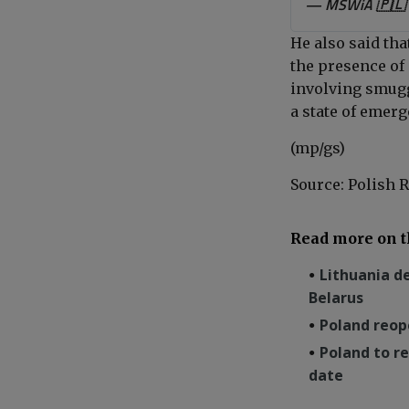
— MSWiA 🇵🇱
He also said
that
the presence of
involving smugg
a state of emerg
(mp/gs)
Source: Polish 
Read more on t
Lithuania d
Belarus
Poland reop
Poland to r
date