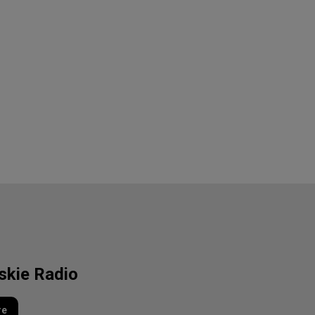
lskie Radio
re