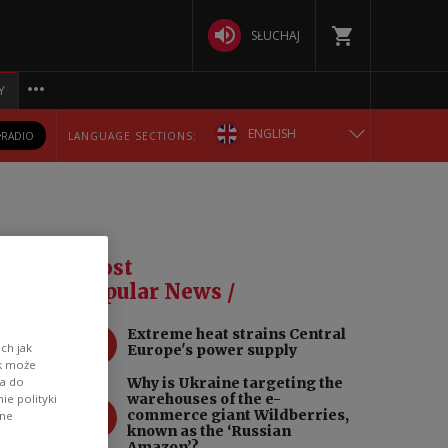
SŁUCHAJ
Y
ENGLISH
RADIO
LANGUAGE SECTIONS:
POLSKA
БЕЛАРУСКАЯ
for
Most
DEUTSCH
Popular News /
1
Extreme heat strains Central
РУССКИЙ
ch jak
Europe's power supply
ik może
Why is Ukraine targeting the
wa do
УКРАЇНСЬКА
warehouses of the e-
e polityki
2
commerce giant Wildberries,
s not
ane
known as the ‘Russian
Amazon’?