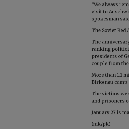
“We always reme
visit to Auschwi
spokesman said
The Soviet Red 
The anniversary 
ranking politic
presidents of Ge
couple from the
More than 1.1 m
Birkenau camp i
The victims wer
and prisoners of
January 27 is m
(mk/pk)