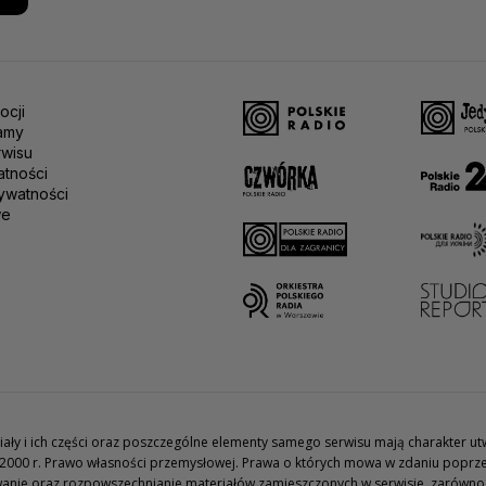
ocji
amy
rwisu
atności
ywatności
we
teriały i ich części oraz poszczególne elementy samego serwisu mają charakter 
2000 r. Prawo własności przemysłowej. Prawa o których mowa w zdaniu poprze
wanie oraz rozpowszechnianie materiałów zamieszczonych w serwisie, zarówno w 