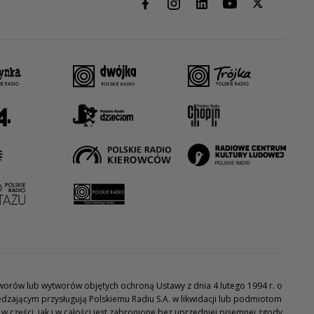
utworów lub wytworów objętych ochroną Ustawy z dnia 4 lutego 1994 r. o
dzającym przysługują Polskiemu Radiu S.A. w likwidacji lub podmiotom
części, jak i w całości jest zabronione bez uprzedniej pisemnej zgody