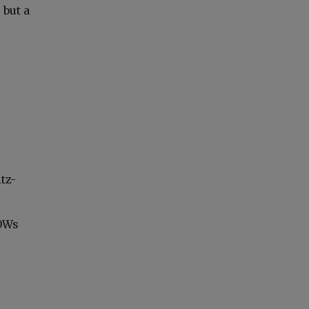
 but a
tz-
POWs