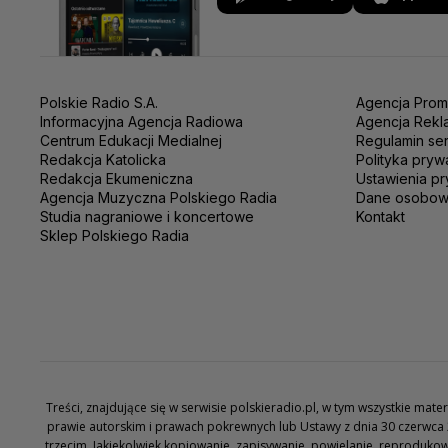
Polskie Radio S.A.
Agencja Prom
Informacyjna Agencja Radiowa
Agencja Rekl
Centrum Edukacji Medialnej
Regulamin se
Redakcja Katolicka
Polityka pryw
Redakcja Ekumeniczna
Ustawienia pr
Agencja Muzyczna Polskiego Radia
Dane osobo
Studia nagraniowe i koncertowe
Kontakt
Sklep Polskiego Radia
Treści, znajdujące się w serwisie polskieradio.pl, w tym wszystkie ma
prawie autorskim i prawach pokrewnych lub Ustawy z dnia 30 czerwca 
trzecim. Jakiekolwiek kopiowanie, zapisywanie, powielanie, reproduko