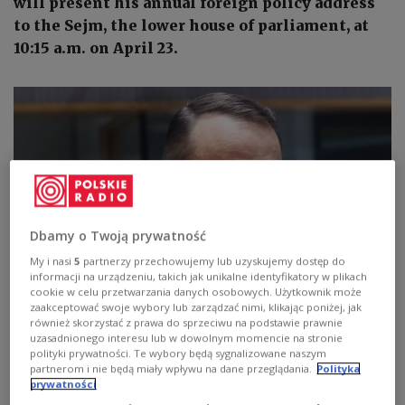
will present his annual foreign policy address
to the Sejm, the lower house of parliament, at
10:15 a.m. on April 23.
Dbamy o Twoją prywatność
My i nasi
5
partnerzy przechowujemy lub uzyskujemy dostęp do
informacji na urządzeniu, takich jak unikalne identyfikatory w plikach
cookie w celu przetwarzania danych osobowych. Użytkownik może
zaakceptować swoje wybory lub zarządzać nimi, klikając poniżej, jak
Radosław Sikorski
OLIVIER HOSLET/PAP/EPA
również skorzystać z prawa do sprzeciwu na podstawie prawnie
uzasadnionego interesu lub w dowolnym momencie na stronie
The speech, the contents of which were reviewed
polityki prywatności. Te wybory będą sygnalizowane naszym
by the Polish government a month ago, comes
partnerom i nie będą miały wpływu na dane przeglądania.
Polityka
prywatności
against the backdrop of heightened geopolitical