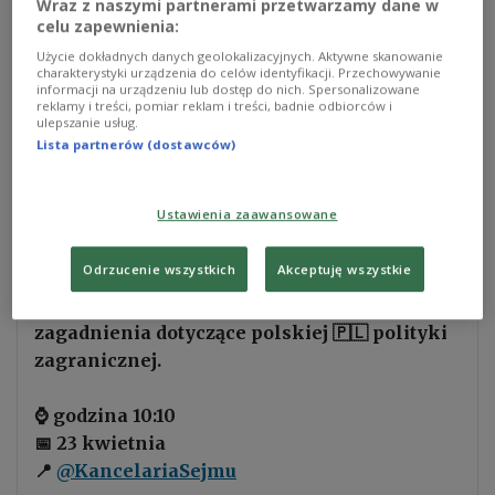
Wraz z naszymi partnerami przetwarzamy dane w
tensions and will be followed by a debate on
celu zapewnienia:
international affairs, lasting until 6:00 p.m.
Użycie dokładnych danych geolokalizacyjnych. Aktywne skanowanie
charakterystyki urządzenia do celów identyfikacji. Przechowywanie
informacji na urządzeniu lub dostęp do nich. Spersonalizowane
President Andrzej Duda, along with foreign
reklamy i treści, pomiar reklam i treści, badnie odbiorców i
ulepszanie usług.
diplomats accredited in Poland, is expected to
Lista partnerów (dostawców)
attend the session. Before the debate, Duda will
meet with the Speaker of the Sejm, Szymon
Hołownia.
Ustawienia zaawansowane
Odrzucenie wszystkich
Akceptuję wszystkie
Jutro min.
@sikorskiradek
wygłosi w Sejmie
exposé, w którym przedstawi najważniejsze
zagadnienia dotyczące polskiej 🇵🇱 polityki
zagranicznej.
⌚️ godzina 10:10
📅 23 kwietnia
📍
@KancelariaSejmu