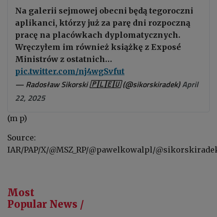
Na galerii sejmowej obecni będą tegoroczni
aplikanci, którzy już za parę dni rozpoczną
pracę na placówkach dyplomatycznych.
Wręczyłem im również książkę z Exposé
Ministrów z ostatnich…
pic.twitter.com/nj4wgSvfut
— Radosław Sikorski 🇵🇱🇪🇺 (@sikorskiradek)
April
22, 2025
(m p)
Source:
IAR/PAP/X/
@MSZ_RP/@pawelkowalpl/@sikorskirade
Most
Popular News /