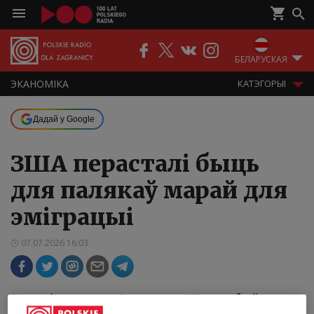
БЕЛАРУСКАЯ
ЭКАНОМІКА
КАТЭГОРЫІ
Дадай у Google
ЗША перасталі быць
для палякаў марай для
эміграцыі
07.07.2026 16:03
Гадамі пераезд у Злучаныя Штаты быў