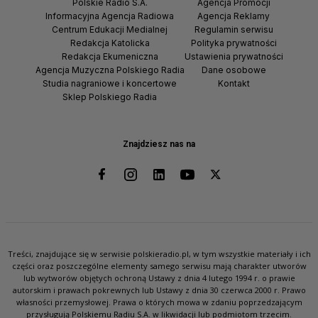
Polskie Radio S.A.
Agencja Promocji
Informacyjna Agencja Radiowa
Agencja Reklamy
Centrum Edukacji Medialnej
Regulamin serwisu
Redakcja Katolicka
Polityka prywatności
Redakcja Ekumeniczna
Ustawienia prywatności
Agencja Muzyczna Polskiego Radia
Dane osobowe
Studia nagraniowe i koncertowe
Kontakt
Sklep Polskiego Radia
Znajdziesz nas na
Treści, znajdujące się w serwisie polskieradio.pl, w tym wszystkie materiały i ich
części oraz poszczególne elementy samego serwisu mają charakter utworów
lub wytworów objętych ochroną Ustawy z dnia 4 lutego 1994 r. o prawie
autorskim i prawach pokrewnych lub Ustawy z dnia 30 czerwca 2000 r. Prawo
własności przemysłowej. Prawa o których mowa w zdaniu poprzedzającym
przysługują Polskiemu Radiu S.A. w likwidacji lub podmiotom trzecim.