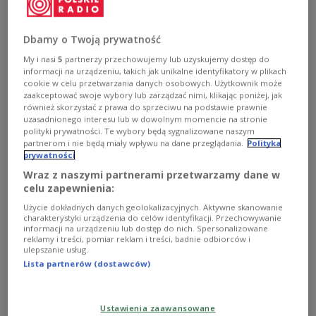
сімвалам лепшага жыцця і рэалізацыяй
«амерыканскай мары».
Dbamy o Twoją prywatność
My i nasi
5
partnerzy przechowujemy lub uzyskujemy dostęp do
informacji na urządzeniu, takich jak unikalne identyfikatory w plikach
cookie w celu przetwarzania danych osobowych. Użytkownik może
zaakceptować swoje wybory lub zarządzać nimi, klikając poniżej, jak
również skorzystać z prawa do sprzeciwu na podstawie prawnie
uzasadnionego interesu lub w dowolnym momencie na stronie
polityki prywatności. Te wybory będą sygnalizowane naszym
partnerom i nie będą miały wpływu na dane przeglądania.
Polityka
prywatności
Wraz z naszymi partnerami przetwarzamy dane w
celu zapewnienia:
Użycie dokładnych danych geolokalizacyjnych. Aktywne skanowanie
charakterystyki urządzenia do celów identyfikacji. Przechowywanie
Сцяг ЗША.
Jill Wellington/pixabay.com/CC0 Public Domain
informacji na urządzeniu lub dostęp do nich. Spersonalizowane
reklamy i treści, pomiar reklam i treści, badnie odbiorców i
ulepszanie usług.
ЗША перасталі быць для палякаў марай для
Lista partnerów (dostawców)
эміграцыі, паведамляе
выданне
Dziennik Gazeta
Prawna
. Згодна з апытаннем, праведзеным
сацыялагічнай лабараторыяй CBOS па замове
Ustawienia zaawansowane