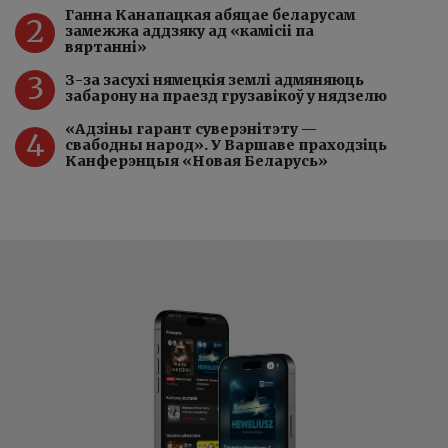
Ганна Канапацкая абяцае беларусам
2
замежжа аддзяку ад «камісіі па
вяртанні»
3
З-за засухі нямецкія землі адмяняюць
забарону на праезд грузавікоў у нядзелю
«Адзіны гарант суверэнітэту —
4
свабодны народ». У Варшаве праходзіць
Канферэнцыя «Новая Беларусь»