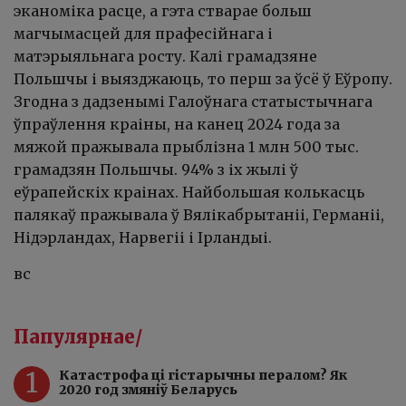
эканоміка расце, а гэта стварае больш
магчымасцей для прафесійнага і
матэрыяльнага росту. Калі грамадзяне
Польшчы і выязджаюць, то перш за ўсё ў Еўропу.
Згодна з дадзенымі Галоўнага статыстычнага
ўпраўлення краіны, на канец 2024 года за
мяжой пражывала прыблізна 1 млн 500 тыс.
грамадзян Польшчы. 94% з іх жылі ў
еўрапейскіх краінах. Найбольшая колькасць
палякаў пражывала ў Вялікабрытаніі, Германіі,
Нідэрландах, Нарвегіі і Ірландыі.
вс
Папулярнае/
1
Катастрофа ці гістарычны пералом? Як
2020 год змяніў Беларусь