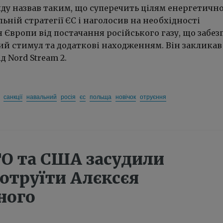
яду назвав таким, що суперечить цілям енергетичн
льній стратегії ЄС і наголосив на необхідності
Європи від постачання російського газу, що забез
вий стимул та додаткові находженням. Він закликав
д Nord Stream 2.
санкції
навальний
росія
єс
польща
новічок
отруєння
ТО та США засудили
 отруїти Алєксєя
ного