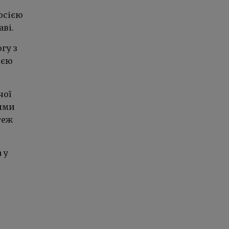
осією
аві.
гу з
ією
чої
ними
теж
 у