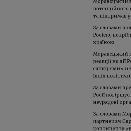
Моравєцький з
потенційного 
та підтримав у
За словами пол
Росією, потріб
країною.
Моравєцький п
реакції на дії
санкціями» не 
їхніх політичн
За словами пре
Росії погіршує
неурядові орга
За словами Мо
партнером Євро
континенту «в