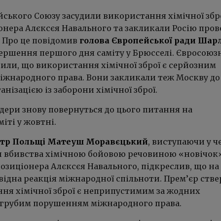
йського Союзу засудили використання хімічної збр
онера Алєксєя Навального та закликали Росію пров
. Про це повідомив
голова Європейської ради Шар
ершення першого дня саміту у Брюсселі. Євросоюз
сили, що використання хімічної зброї є серйозним
жнародного права. Вони закликали теж Москву до
анізацією із заборони хімічної зброї.
дери знову повернуться до цього питання на
іті у жовтні.
стр Польщі Матеуш Моравєцький
, виступаючи у ч
и вбивства хімічною бойовою речовиною «новічок
озиціонера Алєксєя Навального, підкреслив, що на
відна реакція міжнародної спільноти. Прем’єр стве
ня хімічної зброї є неприпустимим за жодних
є грубим порушенням міжнародного права.