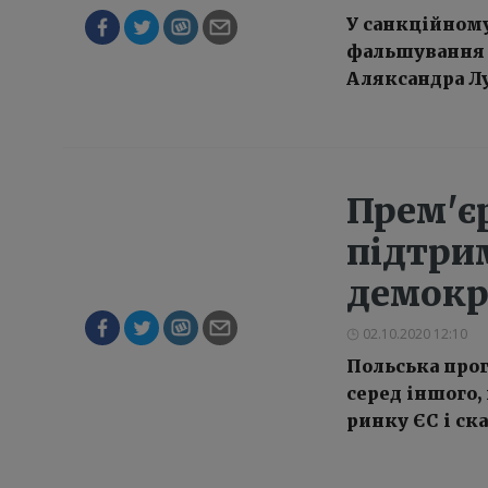
У санкційному 
фальшування в
Аляксандра Л
Прем'є
підтри
демокра
02.10.2020 12:10
Польська прог
серед іншого,
ринку ЄС і ск