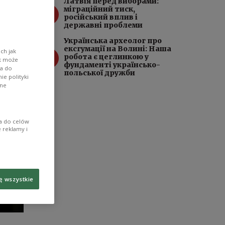
Латвія перед виборами:
3
міграційний тиск,
російський вплив і
державні проблеми
Українська археолог про
ексгумації на Волині: Наша
4
ch jak
робота є цеглинкою у
ik może
фундаменті українсько-
wa do
польської дружби
e polityki
ane
ia do celów
 reklamy i
ę wszystkie