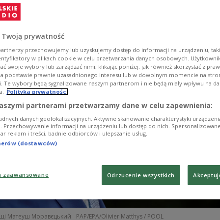
 Twoją prywatność
artnerzy przechowujemy lub uzyskujemy dostęp do informacji na urządzeniu, taki
entyfikatory w plikach cookie w celu przetwarzania danych osobowych. Użytkown
ć swoje wybory lub zarządzać nimi, klikając poniżej, jak również skorzystać z pra
na podstawie prawnie uzasadnionego interesu lub w dowolnym momencie na stroni
i. Te wybory będą sygnalizowane naszym partnerom i nie będą miały wpływu na d
a.
Polityka prywatności
aszymi partnerami przetwarzamy dane w celu zapewnienia:
adnych danych geolokalizacyjnych. Aktywne skanowanie charakterystyki urządzen
ji. Przechowywanie informacji na urządzeniu lub dostęp do nich. Spersonalizowane
iar reklam i treści, badnie odbiorców i ulepszanie usług.
tnerów (dostawców)
a zaawansowane
Odrzucenie wszystkich
Akceptuj
ьщі Матеуш Моравєцький
PAP/EPA/Olivier Matthys / POOL