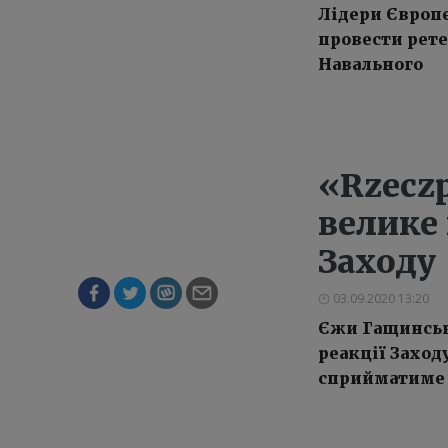
Лідери Європе
провести рет
Навального
«Rzeczp
велике
Заходу
03.09.2020 13:20
Єжи Гащинськ
реакції Заход
сприйматиме 