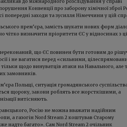
акликав до міжнародного розслідування у справі
порушення Конвенції про заборону хімічної зброї Р
сі попередні заходи та зусилля Німеччини у цій спр
ьського прем’єра, замість шукати нових форм діало
но чітко визначити пріоритети ЄС у відносинах з ц
ереконаний, що ЄС повинен бути готовим до рішу
 Росії і не вагатися перед «сильними, цілеспрямова
тільки щодо винуватців атаки на Навального, але 
их замовників.
м’єра Польщі, ситуація громадянського суспільства
ться щороку, закони роблять все жорсткішими, а
нізації витісняють.
равєцького, Росію не можна вважати надійним
пи, а газогін Nord Stream 2
коштував Старому
же надто багато». Сам
Nord Stream 2 очільник