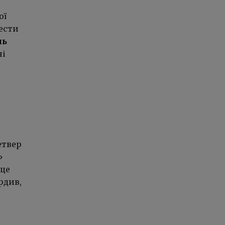
ої
ести
ль
ні
етвер
»
 це
рдив,