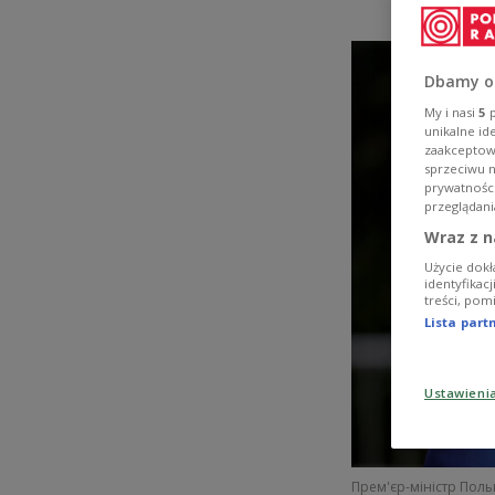
Dbamy o
My i nasi
5
p
unikalne id
zaakceptowa
sprzeciwu 
prywatnośc
przeglądani
Wraz z n
Użycie dokł
identyfikac
treści, pom
Lista par
Ustawieni
Прем'єр-міністр Пол