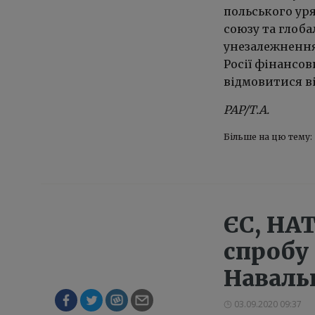
польського ур
союзу та глоба
унезалежнення 
Росії фінансо
відмовитися ві
PAP/Т.А.
Більше на цю тему:
ЄС, НА
спробу
Наваль
03.09.2020 09:37