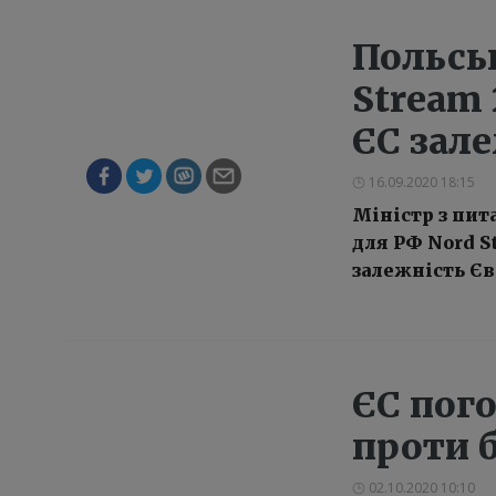
Польськ
Stream 
ЄС зале
16.09.2020 18:15
Міністр з пи
для РФ Nord S
залежність Єв
ЄС пого
проти 
02.10.2020 10:10