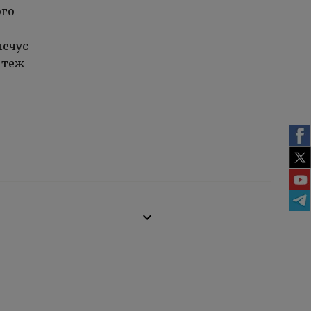
ого
печує
 теж