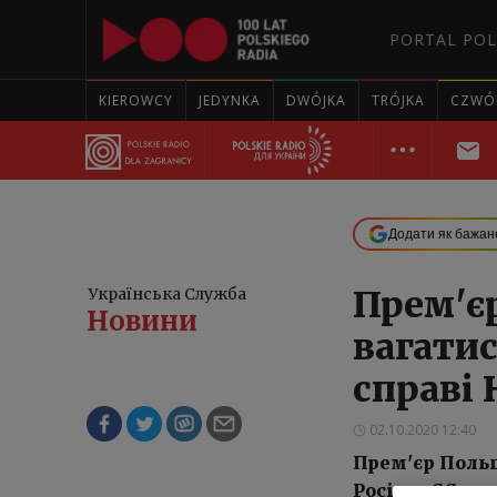
PORTAL POL
KIEROWCY
JEDYNKA
DWÓJKA
TRÓJKA
CZWÓ
Додати як бажан
Прем'є
Українська Служба
Нoвини
вагатис
справі
02.10.2020 12:40
Прем'єр Польщ
Росією, ЄС ма