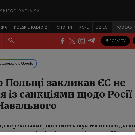
SKIEGO RADIA SA
RKA
POLSKIE RADIO 24
CHOPIN
RCKL
DZIECI
PODCAST
ПОДКАСТИ
е джерело в Google
р Польщі закликав ЄС не
я із санкціями щодо Росії
 Навального
і переконаний, що замість шукати нового діалог
є визначити чіткі пріоритети відносин з Москво