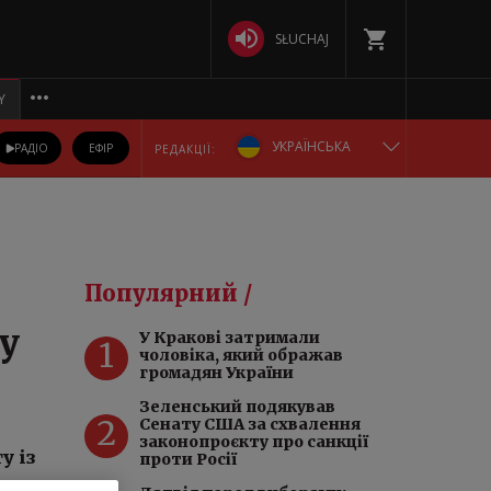
SŁUCHAJ
Y
УКРАЇНСЬКА
РАДІО
ЕФІР
РЕДАКЦІЇ:
ENGLISH
POLSKA
Популярний /
РУССКИЙ
 у
У Кракові затримали
1
чоловіка, який ображав
БЕЛАРУСКАЯ
громадян України
Зеленський подякував
2
DEUTSCH
Сенату США за схвалення
законопроєкту про санкції
у із
проти Росії
ю