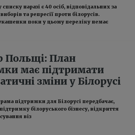
списку наразі є 40 осіб, відповідальних за
иборів та репресії проти білорусів.
укашенки поки у цьому переліку немає
р Польщі: План
мки має підтримати
тичні зміни у Білорусі
рама підтримки для Білорусі передбачає,
 підтримку білоруського бізнесу, відкриття
асування віз