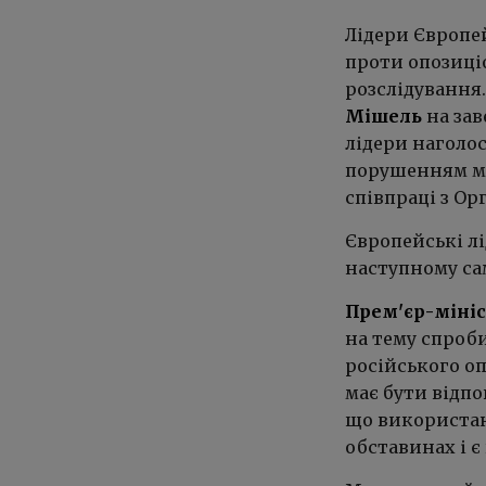
Лідери Європе
проти опозиці
розслідування
Мішель
на зав
лідери наголо
порушенням мі
співпраці з Орг
Європейські лі
наступному сам
Прем'єр-міні
на тему спроб
російського оп
має бути відпо
що використан
обставинах і 