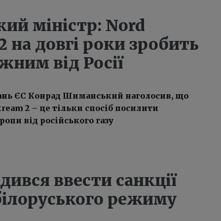
ий міністр: Nord
2 на довгі роки зробить
жним від Росії
тань ЄС Конрад Шиманський наголосив, що
tream 2 – це тільки спосіб посилити
ропи від російського газу
дився ввести санкції
білоруського режиму