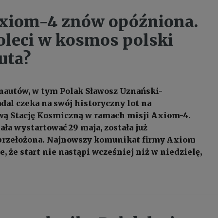
xiom-4 znów opóźniona.
oleci w kosmos polski
uta?
nautów, w tym Polak Sławosz Uznański-
dal czeka na swój historyczny lot na
ą Stację Kosmiczną w ramach misji Axiom-4.
ała wystartować 29 maja, została już
 przełożona. Najnowszy komunikat firmy Axiom
, że start nie nastąpi wcześniej niż w niedzielę,