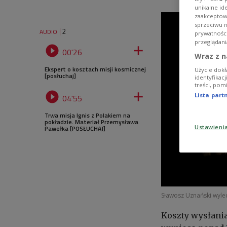
unikalne id
zaakceptowa
sprzeciwu 
2
AUDIO
prywatnośc
przeglądani


00'26
Wraz z n
Ekspert o kosztach misji kosmicznej
Użycie dokł
[posłuchaj]
identyfikac
treści, pom


Lista par
04'55
Trwa misja Ignis z Polakiem na
pokładzie. Materiał Przemysława
Ustawieni
Pawełka [POSŁUCHAJ]
Sławosz Uznański wyle
Koszty wysłani