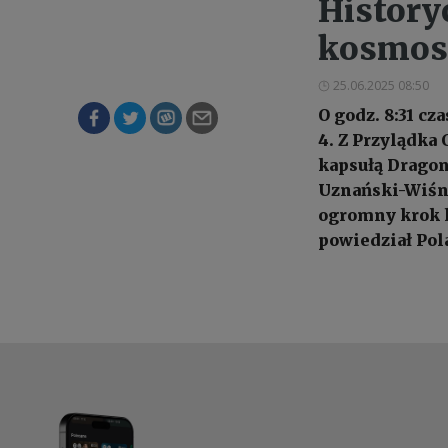
History
kosmos.
25.06.2025 08:50
O godz. 8:31 cz
4. Z Przylądka 
kapsułą Dragon,
Uznański-Wiśni
ogromny krok ku
powiedział Pol