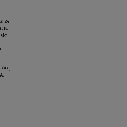
ta ze
 na
wski
w
tórej
A,