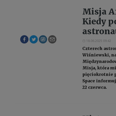
Misja A
Kiedy p
astrona
18.06.2025 09:42
Czterech astro
Wiśniewski, na
Międzynarodow
Misja, która mi
pięciokrotnie
Space informuje
22 czerwca.