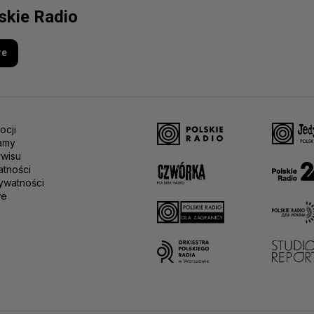
lskie Radio
re
ocji
amy
rwisu
atności
ywatności
we