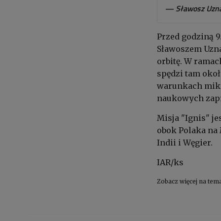
— Sławosz Uzna
Przed godziną 9
Sławoszem Uzna
orbitę. W ramac
spędzi tam okoł
warunkach mikr
naukowych zapro
Misja "Ignis" j
obok Polaka na 
Indii i Węgier.
IAR/ks
Zobacz więcej na tem