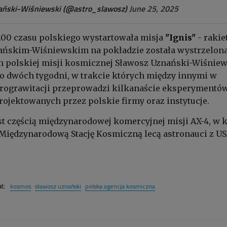
ński-Wiśniewski (@astro_slawosz)
June 25, 2025
.00 czasu polskiego wystartowała misja
"Ignis"
- rakie
ńskim-Wiśniewskim na pokładzie została wystrzelona
h polskiej misji kosmicznej Sławosz Uznański-Wiśnie
o dwóch tygodni, w trakcie których między innymi w
ograwitacji przeprowadzi kilkanaście eksperymentó
jektowanych przez polskie firmy oraz instytucje.
est częścią międzynarodowej komercyjnej misji AX-4, w k
Międzynarodową Stację Kosmiczną lecą astronauci z US
kosmos
sławosz uznański
polska agencja kosmiczna
at: