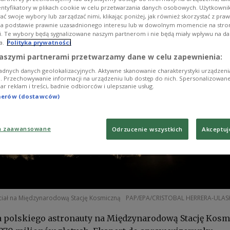
entyfikatory w plikach cookie w celu przetwarzania danych osobowych. Użytkown
ć swoje wybory lub zarządzać nimi, klikając poniżej, jak również skorzystać z pra
na podstawie prawnie uzasadnionego interesu lub w dowolnym momencie na stroni
i. Te wybory będą sygnalizowane naszym partnerom i nie będą miały wpływu na d
a.
Polityka prywatności
aszymi partnerami przetwarzamy dane w celu zapewnienia:
adnych danych geolokalizacyjnych. Aktywne skanowanie charakterystyki urządzen
ji. Przechowywanie informacji na urządzeniu lub dostęp do nich. Spersonalizowane
iar reklam i treści, badnie odbiorców i ulepszanie usług.
tnerów (dostawców)
a zaawansowane
Odrzucenie wszystkich
Akceptuj
ciał na Międzynarodową Stację Kosmiczną
PAP/EPA/CRISTOBAL HERRERA-ULAS
a polskiego astronauty na Międzynarodową Stację Kos