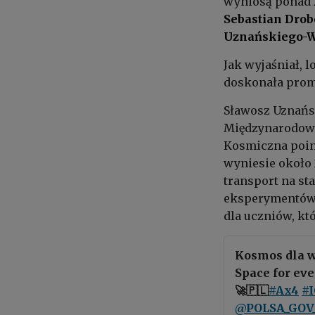
wyniosą ponad 
Sebastian Drob
Uznańskiego-W
Jak wyjaśniał,
doskonała promo
Sławosz Uznańs
Międzynarodową
Kosmiczna poinf
wyniesie około 
transport na sta
eksperymentów
dla uczniów, kt
Kosmos dla w
Space for ev
🚀🇵🇱
#Ax4
#
@POLSA_GOV