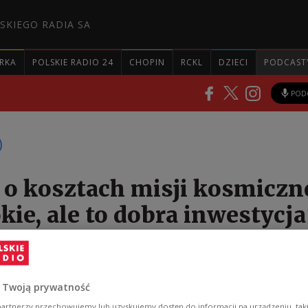
SKIEGO RADIA SA
RKA
POLSKIE RADIO 24
CHOPIN
RCKL
DZIECI
PODCAST
POD
 o kosztach misji kosmiczne
kie, ale to dobra inwestycja
 Kosmiczna poinformowała, że koszt udziału polski
isji wyniesie około 278 milionów złotych. Polska
 Twoją prywatność
erunkowo
artnerzy przechowujemy lub uzyskujemy dostęp do informacji na urządzeniu, taki