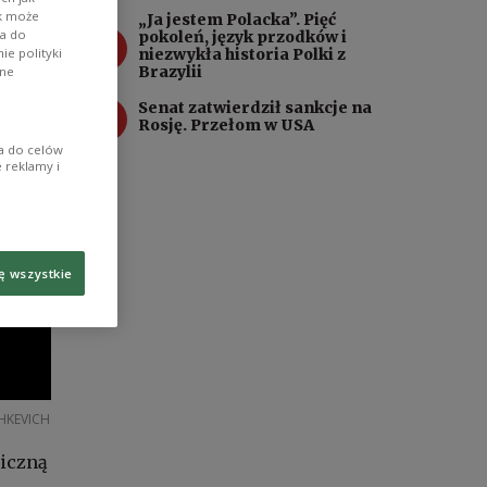
ik może
„Ja jestem Polacka”. Pięć
3
wa do
pokoleń, język przodków i
e polityki
niezwykła historia Polki z
Brazylii
ane
4
Senat zatwierdził sankcje na
Rosję. Przełom w USA
ia do celów
 reklamy i
ę wszystkie
HKEVICH
miczną