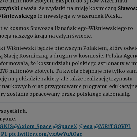
270 milionów złotych. Ekspert do spraw wizerunku
czyński
uważa, że wydatki na misję kosmiczną
Sławos
iśniewskiego
to inwestycja w wizerunek Polski.
 lot w kosmos Sławosza Uznańskiego-Wiśniewskiego to
cja naszego kraju na całym świecie.
ki-Wiśniewski będzie pierwszym Polakiem, który odwi
 Stację Kosmiczną, a drugim w kosmosie. Polska Agen
ormowała, że koszt udziału polskiego astronauty w mi
278 milionów złotych. Ta kwota obejmuje nie tylko sam
cję na pokładzie rakiety, ale także realizację trzynastu
 naukowych oraz przygotowanie programu edukacyjn
óry zostanie opracowany przez polskiego astronautę.
szystkich.
eryone.
IGNIS
@Axiom_Space
@SpaceX
@esa
@MRiTGOVPL
_PL
pic.twitter.com/vxAwYuAOac