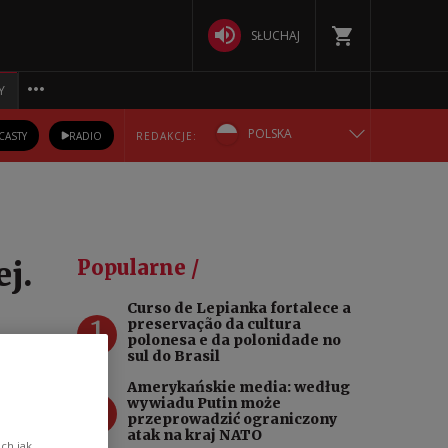
SŁUCHAJ
Y
POLSKA
CASTY
RADIO
REDAKCJE:
ENGLISH
БЕЛАРУСКАЯ
j.
Popularne /
DEUTSCH
Curso de Lepianka fortalece a
1
preservação da cultura
РУССКИЙ
polonesa e da polonidade no
sul do Brasil
ego
УКРАЇНСЬКА
Amerykańskie media: według
2
wywiadu Putin może
przeprowadzić ograniczony
atak na kraj NATO
ch jak