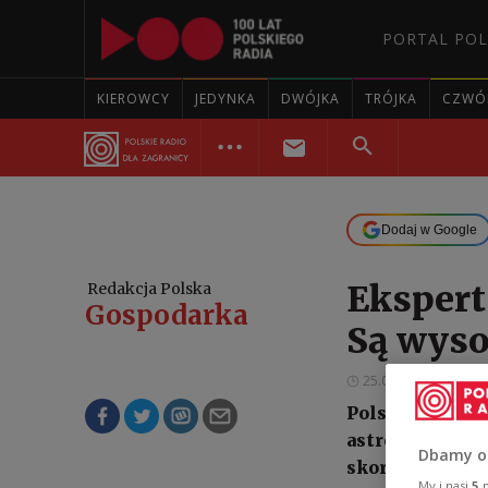
PORTAL POL
KIEROWCY
JEDYNKA
DWÓJKA
TRÓJKA
CZWÓ
Dodaj w Google
Ekspert
Redakcja Polska
Gospodarka
Są wyso
25.06.2025 12:20
Polska Agencja
astronauty w m
Dbamy o
skorzysta wiz
My i nasi
5
p