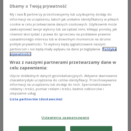
się w Polsce, uczestniczą w Warszawie, w kursie
Dbamy o Twoją prywatność
językowo-adaptacyjnym zorganizowanym przez
My i nasi
5
partnerzy przechowujemy lub uzyskujemy dostęp do
Ośrodek Rozwoju Polskiej Edukacji za Granicą
informacji na urządzeniu, takich jak unikalne identyfikatory w plikach
cookie w celu przetwarzania danych osobowych. Użytkownik może
zaakceptować swoje wybory lub zarządzać nimi, klikając poniżej, jak
1
AUDIO
również skorzystać z prawa do sprzeciwu na podstawie prawnie
uzasadnionego interesu lub w dowolnym momencie na stronie


06'51
polityki prywatności. Te wybory będą sygnalizowane naszym
partnerom i nie będą miały wpływu na dane przeglądania.
Polityka
Trwa kurs językowo-adaptacyjny dla repatriantów [posłuchaj]
prywatności
Wraz z naszymi partnerami przetwarzamy dane w
celu zapewnienia:
Użycie dokładnych danych geolokalizacyjnych. Aktywne skanowanie
charakterystyki urządzenia do celów identyfikacji. Przechowywanie
informacji na urządzeniu lub dostęp do nich. Spersonalizowane
reklamy i treści, pomiar reklam i treści, badnie odbiorców i
ulepszanie usług.
Lista partnerów (dostawców)
Ustawienia zaawansowane