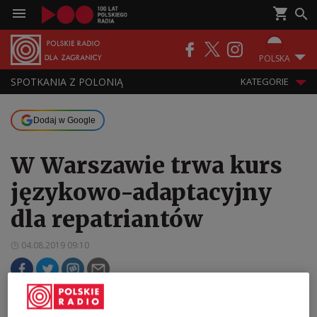
POLSKA
SPOTKANIA Z POLONIĄ
KATEGORIE
Dodaj w Google
W Warszawie trwa kurs
językowo-adaptacyjny
dla repatriantów
04.08.2019 09:10
Repatrianci, którzy w minionym roku osiedlili