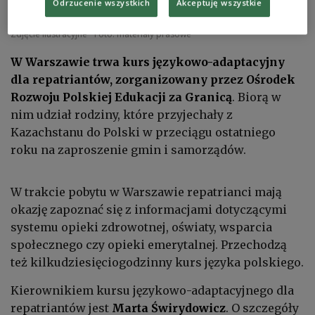
Odrzucenie wszystkich
Akceptuję wszystkie
Zdjęcie ilustracyjne
Foto: materiały prasowe
W Warszawie trwa kurs językowo-adaptacyjny
dla repatriantów, zorganizowany przez Ośrodek
Rozwoju Polskiej Edukacji za Granicą
. Biorą w
nim udział rodziny, które przyjechały z
Kazachstanu do Polski w przeciągu ostatniego
roku na zaproszenie gmin i samorządów.
W trakcie pobytu w Warszawie repatrianci mają
okazję zapoznać się z informacjami dotyczącymi
systemu opieki zdrowotnej, oświaty, wsparcia
społecznego czy opieki emerytalnej. Przechodzą
też kilkudziesięciogodzinny kurs języka polskiego.
Kierownikiem kursu językowo-adaptacyjnego dla
repatriantów jest
Marta
Świrydowicz
. O szczegóły