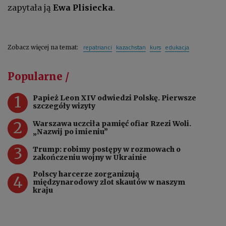
zapytała ją
Ewa Plisiecka
.
repatrianci
kazachstan
kurs
edukacja
Zobacz więcej na temat:
Popularne /
1
Papież Leon XIV odwiedzi Polskę. Pierwsze
szczegóły wizyty
2
Warszawa uczciła pamięć ofiar Rzezi Woli.
„Nazwij po imieniu”
3
Trump: robimy postępy w rozmowach o
zakończeniu wojny w Ukrainie
Polscy harcerze zorganizują
4
międzynarodowy zlot skautów w naszym
kraju