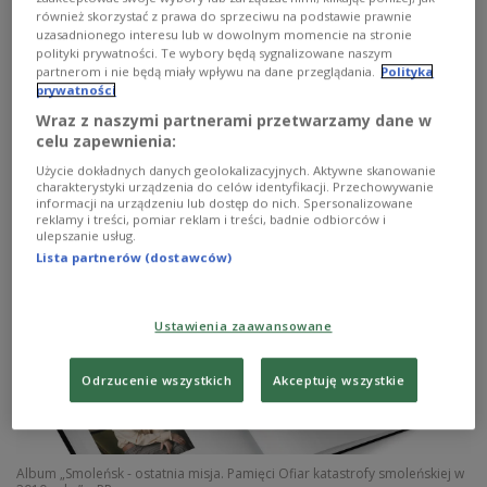
również skorzystać z prawa do sprzeciwu na podstawie prawnie
Prezes Polskiego Radia Agnieszka Kamińska o zawartości albumu
uzasadnionego interesu lub w dowolnym momencie na stronie
"Prezydent RP Lech Kaczyński - Świadectwo" (IAR)
polityki prywatności. Te wybory będą sygnalizowane naszym
partnerom i nie będą miały wpływu na dane przeglądania.
Polityka


00'30
prywatności
Wraz z naszymi partnerami przetwarzamy dane w
Prezes Polskiego Radia Agnieszka Kamińska o koncercie "W hołdzie
Ofiarom Katastrofy" (IAR)
celu zapewnienia:
Użycie dokładnych danych geolokalizacyjnych. Aktywne skanowanie
charakterystyki urządzenia do celów identyfikacji. Przechowywanie
informacji na urządzeniu lub dostęp do nich. Spersonalizowane
reklamy i treści, pomiar reklam i treści, badnie odbiorców i
ulepszanie usług.
Lista partnerów (dostawców)
Ustawienia zaawansowane
Odrzucenie wszystkich
Akceptuję wszystkie
Album „Smoleńsk - ostatnia misja. Pamięci Ofiar katastrofy smoleńskiej w