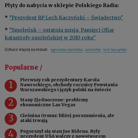
Płyty do nabycia w sklepie Polskiego Radia:
*
"
Prezydent RP Lech Kaczyński
–
​ Świadectwo"
*
"
Smoleńsk – ostatnia misja. Pamięci Ofiar
katastrofy smoleńskiej w 2010 roku"
agnieszka kamińska
smoleńsk
lech kaczyński
Zobacz więcej na temat:
Popularne /
Pierwszy rok prezydentury Karola
1
Nawrockiego, obchody rocznicy Powstania
Warszawskiego i język polski na świecie
2
Stany Zjednoczone: problemy
ekonomiczne Las Vegas
3
Cieśnina Ormuz: bliżej porozumienia, ale
ataki trwają
4
Pogorszył się stan Joe Bidena. Były
prezydent USA walczy z nowotworem