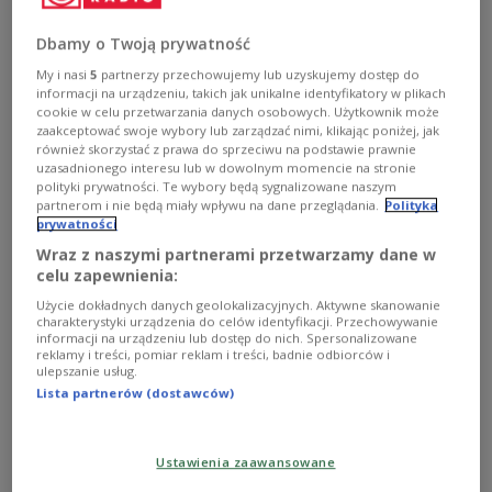
Premierminister Mark Rutte
zu seiner Ernennung
Dbamy o Twoją prywatność
zum nächsten NATO-Chef gratuliert. Das polnische
My i nasi
5
partnerzy przechowujemy lub uzyskujemy dostęp do
Außenministerium erklärte auf X: „Herzlichen
informacji na urządzeniu, takich jak unikalne identyfikatory w plikach
Glückwunsch an Mark Rutte zur Wahl zum neuen
cookie w celu przetwarzania danych osobowych. Użytkownik może
zaakceptować swoje wybory lub zarządzać nimi, klikając poniżej, jak
NATO-Generalsekretär." Gleichzeitig dankte Polens
również skorzystać z prawa do sprzeciwu na podstawie prawnie
Diplomatie dem scheidenden Generalsekretär Jens
uzasadnionego interesu lub w dowolnym momencie na stronie
polityki prywatności. Te wybory będą sygnalizowane naszym
Stoltenberg für seine „konsequente Führung des
partnerom i nie będą miały wpływu na dane przeglądania.
Polityka
Bündnisses in den letzten zehn Jahren."
prywatności
Verteidigungsminister Władysław Kosiniak-
Wraz z naszymi partnerami przetwarzamy dane w
Kamysz
teilte auf X mit, er freue sich auf die
celu zapewnienia:
Zusammenarbeit mit Rutte „zum Wohle Polens und
Użycie dokładnych danych geolokalizacyjnych. Aktywne skanowanie
charakterystyki urządzenia do celów identyfikacji. Przechowywanie
des Bündnisses, um gemeinsam die bestehenden
informacji na urządzeniu lub dostęp do nich. Spersonalizowane
Herausforderungen zu bewältigen und den Weg für
reklamy i treści, pomiar reklam i treści, badnie odbiorców i
ulepszanie usług.
eine verbesserte Sicherheit all unserer Nationen zu
Lista partnerów (dostawców)
ebnen."
Ustawienia zaawansowane