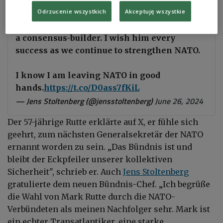
I warmly welcome
#NATO
Allies' choice of
Odrzucenie wszystkich
Akceptuję wszystkie
@MinPres
Mark Rutte as my successor. Mark
is a true transatlanticist, a strong leader and
a consensus-builder. I wish him every
success as we continue to strengthen NATO.
I know I am leaving NATO in good
hands.
https://t.co/D0ass7fKiL
— Jens Stoltenberg (@jensstoltenberg)
June 26, 2024
Der 57-jährige Rutte erklärte auf X, er fühle sich
geehrt, zum nächsten Generalsekretär der NATO
ernannt worden zu sein. „Das Bündnis ist und
bleibt der Eckpfeiler unserer kollektiven
Sicherheit", schrieb er. Auch
Jens Stoltenberg
gratulierte dem neuen Bündnis-Chef. „Ich begrüße
die Wahl von Mark Rutte durch die NATO-
Verbündeten als meinen Nachfolger sehr. Mark ist
ein echter Transatlantiker, eine starke