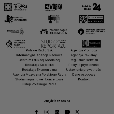
Polskie Radio S.A.
Agencja Promocji
Informacyjna Agencja Radiowa
Agencja Reklamy
Centrum Edukacji Medialnej
Regulamin serwisu
Redakcja Katolicka
Polityka prywatności
Redakcja Ekumeniczna
Ustawienia prywatności
Agencja Muzyczna Polskiego Radia
Dane osobowe
Studia nagraniowe i koncertowe
Kontakt
Sklep Polskiego Radia
Znajdziesz nas na