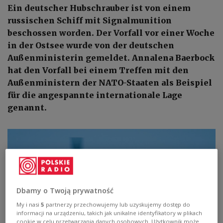
Ein deutscher Hubschrauber ist von einem
russischen Schiff mit Signalmunition
beschossen worden. Der Vorfall vor einer Woche
in der Ostsee wurde von der deutschen
Außenministerin gemeldet. Annalena Baerbock
hat den Vorfall bei einem Treffen mit den
Außenministern der NATO-Staaten als Beispiel
für die angespannte internationale Lage
genannt.
Dbamy o Twoją prywatność
My i nasi
5
partnerzy przechowujemy lub uzyskujemy dostęp do
informacji na urządzeniu, takich jak unikalne identyfikatory w plikach
cookie w celu przetwarzania danych osobowych. Użytkownik może