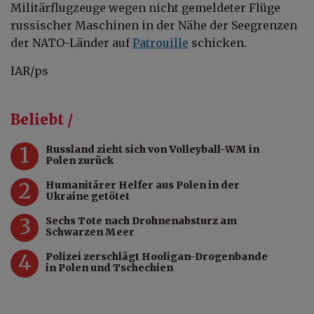
Militärflugzeuge wegen nicht gemeldeter Flüge
russischer Maschinen in der Nähe der Seegrenzen
der NATO-Länder auf
Patrouille
schicken.
IAR/ps
Beliebt /
1
Russland zieht sich von Volleyball-WM in
Polen zurück
2
Humanitärer Helfer aus Polen in der
Ukraine getötet
3
Sechs Tote nach Drohnenabsturz am
Schwarzen Meer
4
Polizei zerschlägt Hooligan-Drogenbande
in Polen und Tschechien