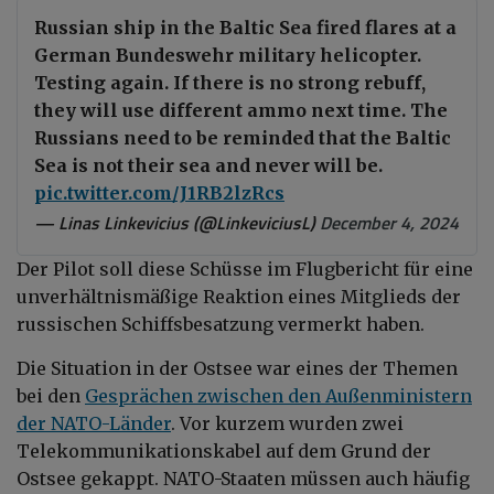
Russian ship in the Baltic Sea fired flares at a
German Bundeswehr military helicopter.
Testing again. If there is no strong rebuff,
they will use different ammo next time. The
Russians need to be reminded that the Baltic
Sea is not their sea and never will be.
pic.twitter.com/J1RB2lzRcs
— Linas Linkevicius (@LinkeviciusL)
December 4, 2024
Der Pilot soll diese Schüsse im Flugbericht für eine
unverhältnismäßige Reaktion eines Mitglieds der
russischen Schiffsbesatzung vermerkt haben.
Die Situation in der Ostsee war eines der Themen
bei den
Gesprächen zwischen den Außenministern
der NATO-Länder
. Vor kurzem wurden zwei
Telekommunikationskabel auf dem Grund der
Ostsee gekappt. NATO-Staaten m
ü
ssen auch häufig