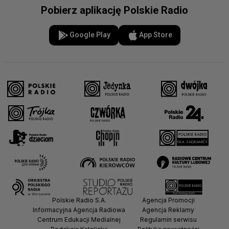
Pobierz aplikację Polskie Radio
Google Play
App Store
Polskie Radio S.A.
Agencja Promocji
Informacyjna Agencja Radiowa
Agencja Reklamy
Centrum Edukacji Medialnej
Regulamin serwisu