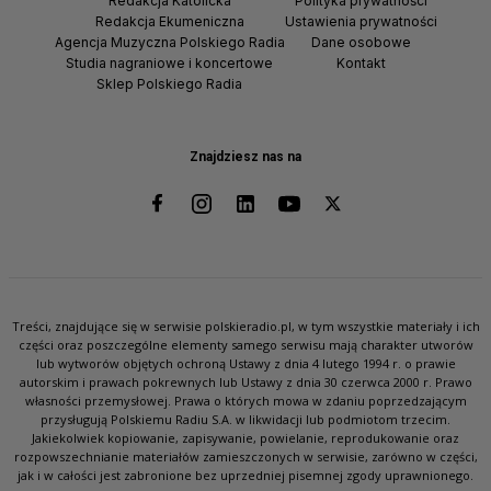
Redakcja Katolicka
Polityka prywatności
Redakcja Ekumeniczna
Ustawienia prywatności
Agencja Muzyczna Polskiego Radia
Dane osobowe
Studia nagraniowe i koncertowe
Kontakt
Sklep Polskiego Radia
Znajdziesz nas na
Treści, znajdujące się w serwisie polskieradio.pl, w tym wszystkie materiały i ich
części oraz poszczególne elementy samego serwisu mają charakter utworów
lub wytworów objętych ochroną Ustawy z dnia 4 lutego 1994 r. o prawie
autorskim i prawach pokrewnych lub Ustawy z dnia 30 czerwca 2000 r. Prawo
własności przemysłowej. Prawa o których mowa w zdaniu poprzedzającym
przysługują Polskiemu Radiu S.A. w likwidacji lub podmiotom trzecim.
Jakiekolwiek kopiowanie, zapisywanie, powielanie, reprodukowanie oraz
rozpowszechnianie materiałów zamieszczonych w serwisie, zarówno w części,
jak i w całości jest zabronione bez uprzedniej pisemnej zgody uprawnionego.