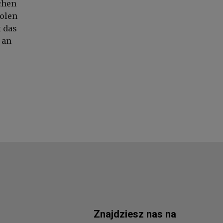
chen
Polen
 das
 an
Znajdziesz nas na