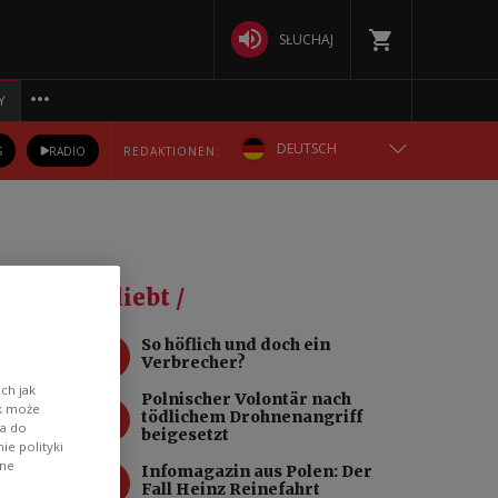
SŁUCHAJ
Y
DEUTSCH
S
RADIO
REDAKTIONEN:
ENGLISH
POLSKA
ens
Beliebt /
РУССКИЙ
1
So höflich und doch ein
Verbrecher?
БЕЛАРУСКАЯ
ch jak
Polnischer Volontär nach
2
ik może
tödlichem Drohnenangriff
rtige
wa do
УКРАЇНСЬКА
beigesetzt
e polityki
er
ane
3
Infomagazin aus Polen: Der
 den
Fall Heinz Reinefahrt