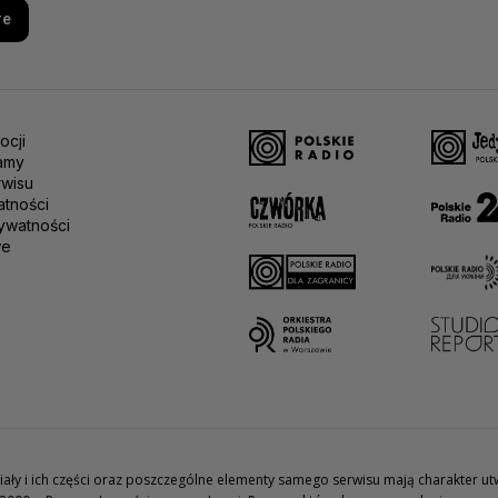
re
ocji
amy
rwisu
atności
ywatności
we
teriały i ich części oraz poszczególne elementy samego serwisu mają charakter 