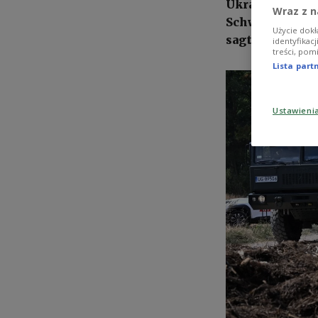
Ukraine-Gesprä
Wraz z n
Schwäche und a
Użycie dokł
sagte Kowal im
identyfikac
treści, pom
Lista par
Ustawieni