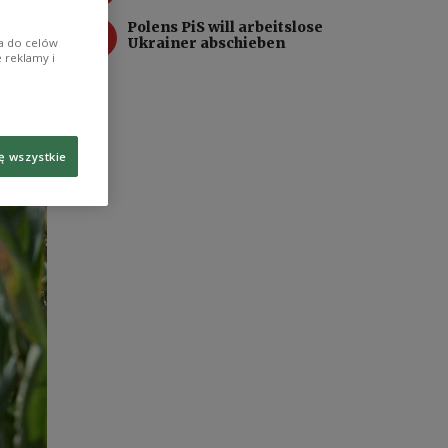
sere
4
Polens PiS will arbeitslose
n“,
Ukrainer abschieben
ia do celów
 reklamy i
ę wszystkie