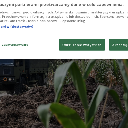
chen in Washington. „Die Russen haben das als un
aszymi partnerami przetwarzamy dane w celu zapewnienia:
ls Aufforderung verstanden, gegen Polen zu handel
adnych danych geolokalizacyjnych. Aktywne skanowanie charakterystyki urządzen
 Gespräch mit der Presseagentur PAP.
ji. Przechowywanie informacji na urządzeniu lub dostęp do nich. Spersonalizowane
iar reklam i treści, badnie odbiorców i ulepszanie usług.
tnerów (dostawców)
a zaawansowane
Odrzucenie wszystkich
Akceptuj