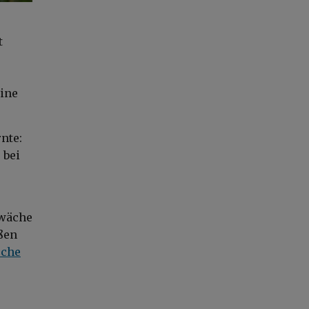
t
eine
nte:
 bei
hwäche
ßen
sche