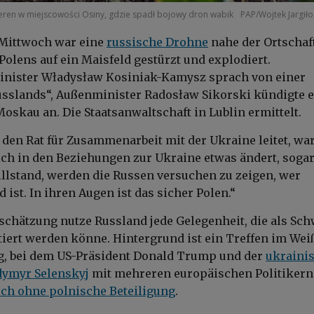
teren w miejscowości Osiny, gdzie spadł bojowy dron wabik
PAP/Wojtek Jargiło
 Mittwoch war eine
russische Drohne
nahe der Ortschaf
Polens auf ein Maisfeld gestürzt und explodiert.
inister Władysław Kosiniak-Kamysz sprach von einer
sslands“, Außenminister Radosław Sikorski kündigte 
Moskau an. Die Staatsanwaltschaft in Lublin ermittelt.
 den Rat für Zusammenarbeit mit der Ukraine leitet, war
h in den Beziehungen zur Ukraine etwas ändert, sogar
llstand, werden die Russen versuchen zu zeigen, wer
 ist. In ihren Augen ist das sicher Polen.“
schätzung nutze Russland jede Gelegenheit, die als Sc
tiert werden könne. Hintergrund ist ein Treffen im Wei
, bei dem US-Präsident Donald Trump und der
ukraini
dymyr Selenskyj
mit mehreren europäischen Politikern
och ohne polnische Beteiligung
.