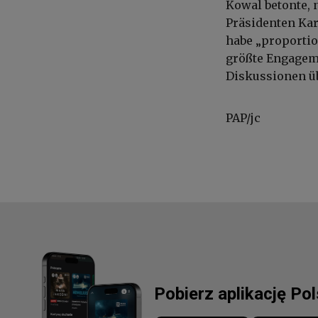
Kowal betonte, 
Präsidenten Kar
habe „proportio
größte Engageme
Diskussionen üb
PAP/jc
Pobierz aplikację Po