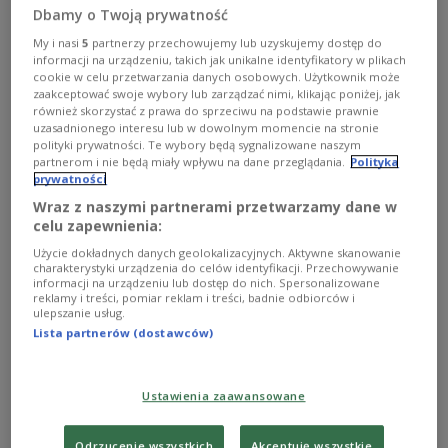
Grzegorz Braun
Adam Burakowski/East News
Dbamy o Twoją prywatność
My i nasi
5
partnerzy przechowujemy lub uzyskujemy dostęp do
Warschau – Der polnische Europaabgeordnete
informacji na urządzeniu, takich jak unikalne identyfikatory w plikach
Grzegorz Braun ist von einer Organisation in
cookie w celu przetwarzania danych osobowych. Użytkownik może
zaakceptować swoje wybory lub zarządzać nimi, klikając poniżej, jak
Belarus ausgezeichnet worden, die dem Regime
również skorzystać z prawa do sprzeciwu na podstawie prawnie
von Alexander Lukaschenko nahesteht. Wie das
uzasadnionego interesu lub w dowolnym momencie na stronie
polityki prywatności. Te wybory będą sygnalizowane naszym
Portal
OKO.press
berichtet, verlieh die
partnerom i nie będą miały wpływu na dane przeglądania.
Polityka
Internationale Emil-Czeczko-Stiftung am 3.
prywatności
November ihre „Friedens- und
Wraz z naszymi partnerami przetwarzamy dane w
Menschenrechtspreise“. Zu den Preisträgern
celu zapewnienia:
zählen regelmäßig Personen, die mit den
Użycie dokładnych danych geolokalizacyjnych. Aktywne skanowanie
charakterystyki urządzenia do celów identyfikacji. Przechowywanie
Regierungen in Minsk und Moskau
informacji na urządzeniu lub dostęp do nich. Spersonalizowane
sympathisieren.
reklamy i treści, pomiar reklam i treści, badnie odbiorców i
ulepszanie usług.
Lista partnerów (dostawców)
Polens Außenminister Radosław Sikorski reagierte
auf der Plattform X mit spöttischen Worten und
Ustawienia zaawansowane
gratulierte Braun ironisch zu der Auszeichnung.
"Ein besserer Schirmherr wäre der
Nicht-Richter
Odrzucenie wszystkich
Akceptuję wszystkie