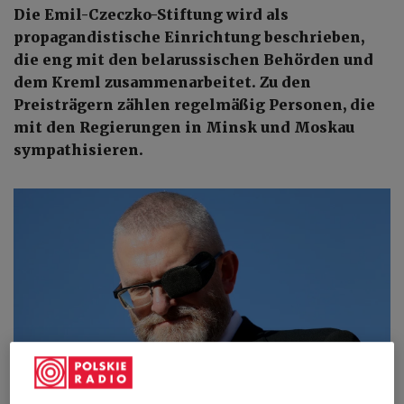
Die Emil-Czeczko-Stiftung wird als
propagandistische Einrichtung beschrieben,
die eng mit den belarussischen Behörden und
dem Kreml zusammenarbeitet. Zu den
Preisträgern zählen regelmäßig Personen, die
mit den Regierungen in Minsk und Moskau
sympathisieren.