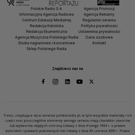
Polskie Radio S.A.
Agencja Promocji
Informacyjna Agencja Radiowa
Agencja Reklamy
Centrum Edukacji Medialnej
Regulamin serwisu
Redakcja Katolicka
Polityka prywatności
Redakcja Ekumeniczna
Ustawienia prywatności
Agencja Muzyczna Polskiego Radia
Dane osobowe
Studia nagraniowe i koncertowe
Kontakt
Sklep Polskiego Radia
Znajdziesz nas na
Treści, znajdujące się w serwisie polskieradio.pl, w tym wszystkie materiały i ich
części oraz poszczególne elementy samego serwisu mają charakter utworów
lub wytworów objętych ochroną Ustawy z dnia 4 lutego 1994 r. o prawie
autorskim i prawach pokrewnych lub Ustawy z dnia 30 czerwca 2000 r. Prawo