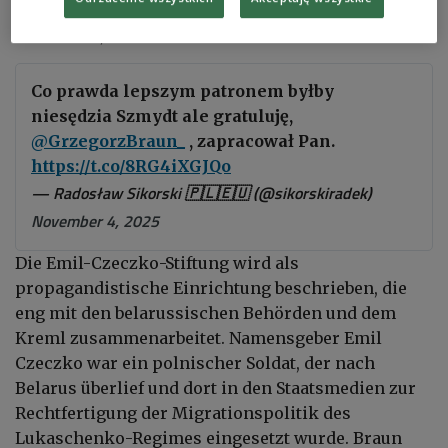
Szmydt
, aber ich gratuliere. Sie haben es sich
erarbeitet", so Sikorski.
Co prawda lepszym patronem byłby
niesędzia Szmydt ale gratuluję,
@GrzegorzBraun_
, zapracował Pan.
https://t.co/8RG4iXGJQo
— Radosław Sikorski 🇵🇱🇪🇺 (@sikorskiradek)
November 4, 2025
Die Emil-Czeczko-Stiftung wird als
propagandistische Einrichtung beschrieben, die
eng mit den belarussischen Behörden und dem
Kreml zusammenarbeitet. Namensgeber Emil
Czeczko war ein polnischer Soldat, der nach
Belarus überlief und dort in den Staatsmedien zur
Rechtfertigung der Migrationspolitik des
Lukaschenko-Regimes eingesetzt wurde. Braun