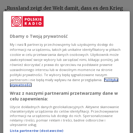
„Russland zeigt der Welt damit, dass es den Krieg
fortsetzen will“, sagte der Präsident. Die derzeit in
Frankreich tagenden G7-Staaten müssten darauf
mit einer entschlossenen und konkreten Antwort
Dbamy o Twoją prywatność
reagieren. Dazu gehörten zusätzliche Sanktionen
My i nasi
5
partnerzy przechowujemy lub uzyskujemy dostęp do
gegen Russland sowie eine verstärkte
informacji na urządzeniu, takich jak unikalne identyfikatory w plikach
Unterstützung der Ukraine bei der
cookie w celu przetwarzania danych osobowych. Użytkownik może
Luftverteidigung, insbesondere mit Systemen zur
zaakceptować swoje wybory lub zarządzać nimi, klikając poniżej, jak
również skorzystać z prawa do sprzeciwu na podstawie prawnie
Abwehr ballistischer Raketen.
uzasadnionego interesu lub w dowolnym momencie na stronie
polityki prywatności. Te wybory będą sygnalizowane naszym
partnerom i nie będą miały wpływu na dane przeglądania.
Polityka
Nach Angaben Selenskyjs wurden bei den Angriffen
prywatności
allein auf Kiew mehr als 60 Raketen abgefeuert. In
Wraz z naszymi partnerami przetwarzamy dane w
celu zapewnienia:
der ukrainischen Hauptstadt kamen vier
Użycie dokładnych danych geolokalizacyjnych. Aktywne skanowanie
Menschen ums Leben, 28 weitere wurden verletzt.
charakterystyki urządzenia do celów identyfikacji. Przechowywanie
informacji na urządzeniu lub dostęp do nich. Spersonalizowane
Besonders schwer betroffen war auch die
reklamy i treści, pomiar reklam i treści, badnie odbiorców i
ulepszanie usług.
ostukrainische Großstadt Charkiw. Dort seien fünf
Lista partnerów (dostawców)