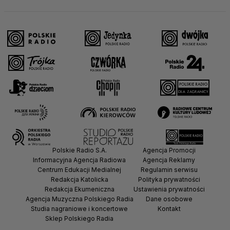
Polskie Radio S.A.
Agencja Promocji
Informacyjna Agencja Radiowa
Agencja Reklamy
Centrum Edukacji Medialnej
Regulamin serwisu
Redakcja Katolicka
Polityka prywatności
Redakcja Ekumeniczna
Ustawienia prywatności
Agencja Muzyczna Polskiego Radia
Dane osobowe
Studia nagraniowe i koncertowe
Kontakt
Sklep Polskiego Radia