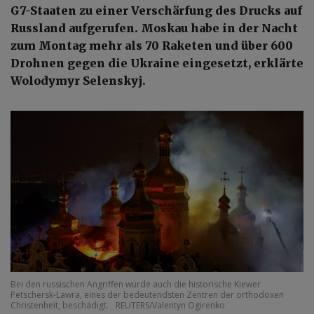
G7-Staaten zu einer Verschärfung des Drucks auf
Russland aufgerufen. Moskau habe in der Nacht
zum Montag mehr als 70 Raketen und über 600
Drohnen gegen die Ukraine eingesetzt, erklärte
Wolodymyr Selenskyj.
Bei den russischen Angriffen wurde auch die historische Kiewer
Petschersk-Lawra, eines der bedeutendsten Zentren der orthodoxen
Christenheit, beschädigt.
REUTERS/Valentyn Ogirenko