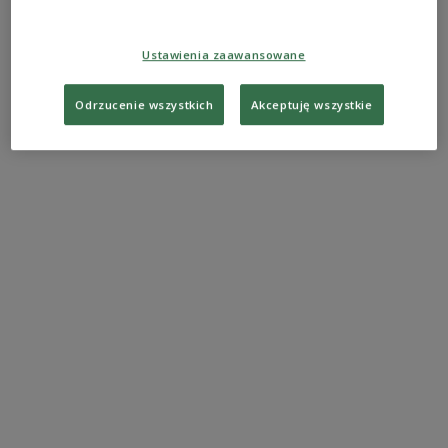
Menschen getötet und neun weitere verletzt
worden, teilte Selenskyj mit. Russische Streitkräfte
hätten zudem Rettungskräfte angegriffen, die einen
Ustawienia zaawansowane
Brand nach einem früheren Einschlag bekämpften.
Odrzucenie wszystkich
Akceptuję wszystkie