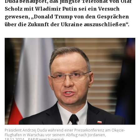
Duda behauptet, das jüngste Telefonat von Olaf
Scholz mit Wladimir Putin sei ein Versuch
gewesen, „Donald Trump von den Gesprächen
über die Zukunft der Ukraine auszuschließen“.
Präsident Andrzej Duda während einer Pressekonferenz am Okęcie-
Flughafen in Warschau vor seinem Abflug nach Jordanien,
18.11.2024.
PAP/Paweł Supernak