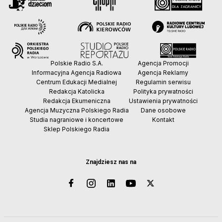
Polskie Radio S.A.
Agencja Promocji
Informacyjna Agencja Radiowa
Agencja Reklamy
Centrum Edukacji Medialnej
Regulamin serwisu
Redakcja Katolicka
Polityka prywatności
Redakcja Ekumeniczna
Ustawienia prywatności
Agencja Muzyczna Polskiego Radia
Dane osobowe
Studia nagraniowe i koncertowe
Kontakt
Sklep Polskiego Radia
Znajdziesz nas na