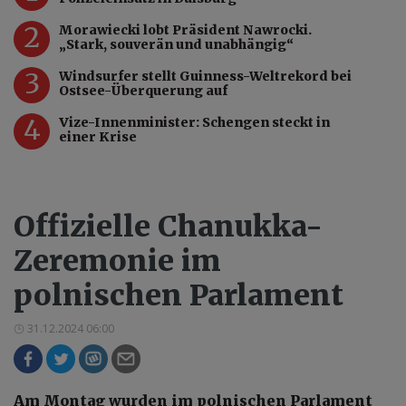
2
Morawiecki lobt Präsident Nawrocki.
„Stark, souverän und unabhängig“
3
Windsurfer stellt Guinness-Weltrekord bei
Ostsee-Überquerung auf
4
Vize-Innenminister: Schengen steckt in
einer Krise
Offizielle Chanukka-
Zeremonie im
polnischen Parlament
31.12.2024 06:00
Am Montag wurden im polnischen Parlament