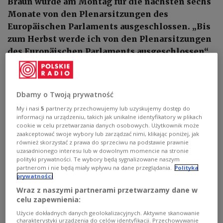
Braun wurde am Montag für die nächsten sechs
Monate von den Plenarsitzungen des
Europäischen Parlaments ausgeschlossen. „Bis
zum Herbst werde ich von den Plenarsitzungen
des Europäischen Parlaments ausgeschlossen“,
erklärte Braun in einem auf Facebook
veröffentlichten Video.
Dbamy o Twoją prywatność
My i nasi
5
partnerzy przechowujemy lub uzyskujemy dostęp do
informacji na urządzeniu, takich jak unikalne identyfikatory w plikach
cookie w celu przetwarzania danych osobowych. Użytkownik może
zaakceptować swoje wybory lub zarządzać nimi, klikając poniżej, jak
również skorzystać z prawa do sprzeciwu na podstawie prawnie
uzasadnionego interesu lub w dowolnym momencie na stronie
polityki prywatności. Te wybory będą sygnalizowane naszym
partnerom i nie będą miały wpływu na dane przeglądania.
Polityka
prywatności
Wraz z naszymi partnerami przetwarzamy dane w
celu zapewnienia:
Użycie dokładnych danych geolokalizacyjnych. Aktywne skanowanie
Grzegorz Braun
Zalasem1, CC BY 4.0
, via Wikimedia Commons
charakterystyki urządzenia do celów identyfikacji. Przechowywanie