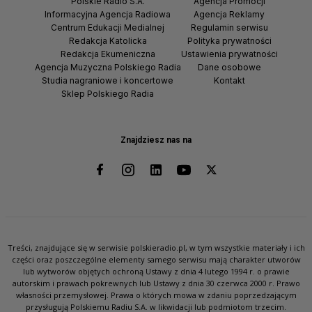
Polskie Radio S.A.
Agencja Promocji
Informacyjna Agencja Radiowa
Agencja Reklamy
Centrum Edukacji Medialnej
Regulamin serwisu
Redakcja Katolicka
Polityka prywatności
Redakcja Ekumeniczna
Ustawienia prywatności
Agencja Muzyczna Polskiego Radia
Dane osobowe
Studia nagraniowe i koncertowe
Kontakt
Sklep Polskiego Radia
Znajdziesz nas na
Treści, znajdujące się w serwisie polskieradio.pl, w tym wszystkie materiały i ich
części oraz poszczególne elementy samego serwisu mają charakter utworów
lub wytworów objętych ochroną Ustawy z dnia 4 lutego 1994 r. o prawie
autorskim i prawach pokrewnych lub Ustawy z dnia 30 czerwca 2000 r. Prawo
własności przemysłowej. Prawa o których mowa w zdaniu poprzedzającym
przysługują Polskiemu Radiu S.A. w likwidacji lub podmiotom trzecim.