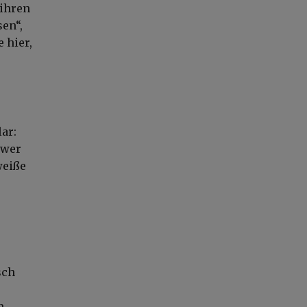
 ihren
en“,
 hier,
ar:
 wer
weiße
sch
n