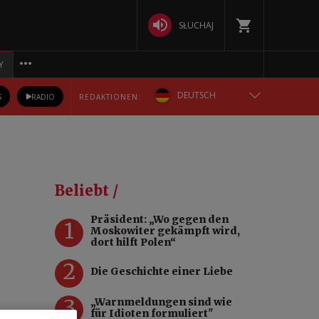
SŁUCHAJ
Y
DEUTSCH
S
RADIO
REDAKTIONEN:
ENGLISH
POLSKA
Beliebt /
РУССКИЙ
Präsident: „Wo gegen den
1
Moskowiter gekämpft wird,
БЕЛАРУСКАЯ
dort hilft Polen“
2
Die Geschichte einer Liebe
УКРАЇНСЬКА
3
„Warnmeldungen sind wie
für Idioten formuliert"