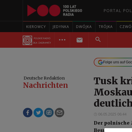
PORTAL POL
KIEROWCY
JEDYNKA
DWÓJKA
TRÓJKA
CZWÓ
Folge uns auf Go
Tusk kr
Deutsche Redaktion
Nachrichten
Moskau
deutlic
06.05.2025 06:44
Der polnische
Besuch des sl