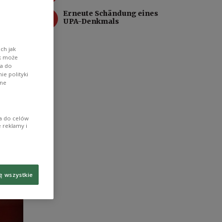
4
Erneute Schändung eines
ische
UPA-Denkmals
ntag
ch jak
ik może
wa do
e polityki
ane
ia do celów
 reklamy i
ę wszystkie