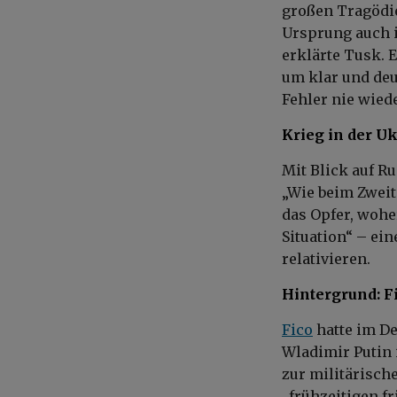
großen Tragödie
Ursprung auch i
erklärte Tusk. 
um klar und deu
Fehler nie wied
Krieg in der U
Mit Blick auf R
„Wie beim Zweite
das Opfer, wohe
Situation“ – ei
relativieren.
Hintergrund: F
Fico
hatte im D
Wladimir Putin
zur militärisch
„frühzeitigen fr