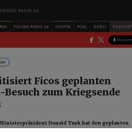
SKIEGO RADIA SA
RKA
POLSKIE RADIO 24
CHOPIN
RCKL
DZIECI
PODCAST
PODCAST
ogle
itisiert Ficos geplanten
-Besuch zum Kriegsende
h
 Ministerpräsident Donald Tusk hat den geplanten
owakischen Premiers Robert Fico in Moskau zum