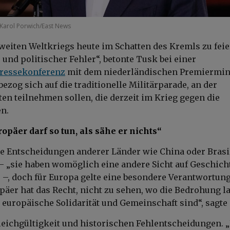
Karol Porwich/East News
weiten Weltkriegs heute im Schatten des Kremls zu feier
 und politischer Fehler“, betonte Tusk bei einer
ressekonferenz
mit dem niederländischen Premiermin
bezog sich auf die traditionelle Militärparade, an der
ten teilnehmen sollen, die derzeit im Krieg gegen die
n.
opäer darf so tun, als sähe er nichts“
ie Entscheidungen anderer Länder wie China oder Brasi
– „sie haben womöglich eine andere Sicht auf Geschich
–, doch für Europa gelte eine besondere Verantwortung
päer hat das Recht, nicht zu sehen, wo die Bedrohung l
 europäische Solidarität und Gemeinschaft sind“, sagte
leichgültigkeit und historischen Fehlentscheidungen. 