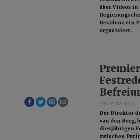
über Videos in
Regierungschef
Residenz ein P
organisiert.
Premier
Festred
Befreiu
05.05.2025 10:12
Der Direktor d
van den Berg, 
diesjährigen Fe
zwischen Putin