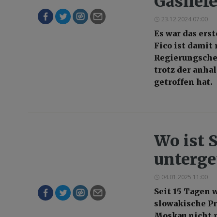
Gaslief
23.12.2024 07:00
Es war das erst
Fico ist damit
Regierungschef
trotz der anha
getroffen hat.
Wo ist 
unterge
04.01.2025 11:00
Seit 15 Tagen 
slowakische Pr
Moskau nicht m