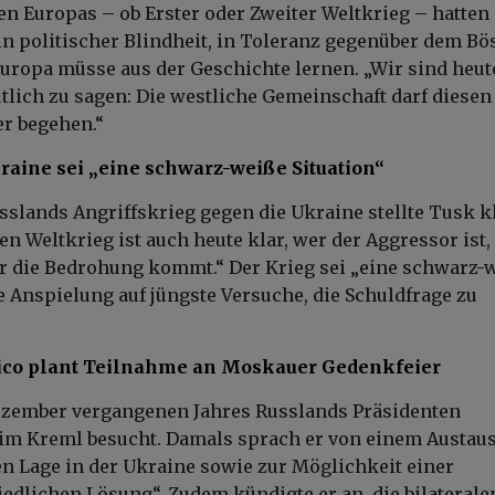
n Europas – ob Erster oder Zweiter Weltkrieg – hatten
n politischer Blindheit, in Toleranz gegenüber dem Bös
Europa müsse aus der Geschichte lernen. „Wir sind heute
tlich zu sagen: Die westliche Gemeinschaft darf diesen
er begehen.“
kraine sei „eine schwarz-weiße Situation“
usslands Angriffskrieg gegen die Ukraine stellte Tusk kl
n Weltkrieg ist auch heute klar, wer der Aggressor ist,
r die Bedrohung kommt.“ Der Krieg sei „eine schwarz-
ne Anspielung auf jüngste Versuche, die Schuldfrage zu
ico plant Teilnahme an Moskauer Gedenkfeier
ezember vergangenen Jahres Russlands Präsidenten
 im Kreml besucht. Damals sprach er von einem Austau
en Lage in der Ukraine sowie zur Möglichkeit einer
iedlichen Lösung“. Zudem kündigte er an, die bilaterale