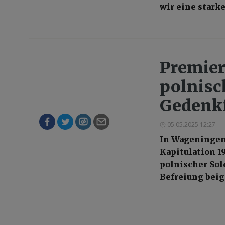
wir eine stark
Premier
polnisc
Gedenkf
05.05.2025 12:27
In Wageningen
Kapitulation 1
polnischer Sold
Befreiung beig