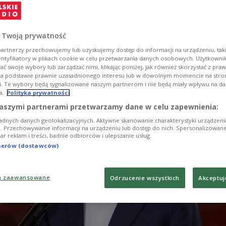
Endes des Zweiten Weltkriegs scharf kritisiert. Ein
t am 9. Mai auf dem Roten Platz sei „nicht nur polit
sonders wenn man Europäer ist“, sagte Tusk am Mo
 Twoją prywatność
artnerzy przechowujemy lub uzyskujemy dostęp do informacji na urządzeniu, taki
entyfikatory w plikach cookie w celu przetwarzania danych osobowych. Użytkown
ć swoje wybory lub zarządzać nimi, klikając poniżej, jak również skorzystać z pra
na podstawie prawnie uzasadnionego interesu lub w dowolnym momencie na stroni
i. Te wybory będą sygnalizowane naszym partnerom i nie będą miały wpływu na d
a.
Polityka prywatności
aszymi partnerami przetwarzamy dane w celu zapewnienia:
adnych danych geolokalizacyjnych. Aktywne skanowanie charakterystyki urządzen
ji. Przechowywanie informacji na urządzeniu lub dostęp do nich. Spersonalizowane
iar reklam i treści, badnie odbiorców i ulepszanie usług.
tnerów (dostawców)
a zaawansowane
Odrzucenie wszystkich
Akceptuj