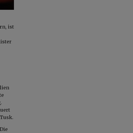
n, ist
ister
lien
te
.
auert
 Tusk.
„Die