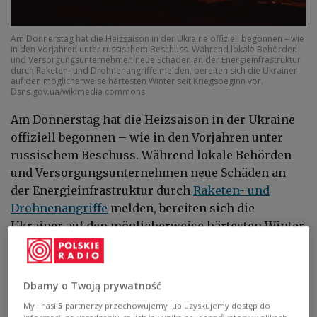
Am Donnerstag hat die Heizsaison in der Ukraine offiziell begonnen – wie
in den Vorjahren unter russischem Beschuss. Während lokale Behörden
und Versorgungsunternehmen neue Schäden an der Energieinfrastruktur
durch Raketen- und Drohnenangriffe melden, bereiten sich die Ukrainer
auf den möglicherweise härtesten Winter seit Kriegsbeginn vor.
Dsns.gov.ua/wikimedia commons
Am Donnerstag hat die Heizsaison in der Ukraine
offiziell begonnen – wie in den Vorjahren unter
russischem Beschuss. Während lokale Behörden
und Versorgungsunternehmen neue Schäden an
der Energieinfrastruktur durch
Raketen- und
Drohnenangriffe
melden, bereiten sich die
Ukrainer auf den möglicherweise härtesten Winter
seit Kriegsbeginn vor. In den vergangenen Wochen
hat Russland seine Angriffe auf das ukrainische
Stromnetz verstärkt.
Dbamy o Twoją prywatność
My i nasi
5
partnerzy przechowujemy lub uzyskujemy dostęp do