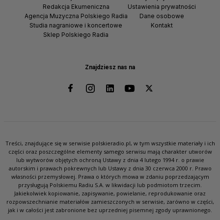
Redakcja Ekumeniczna
Ustawienia prywatności
Agencja Muzyczna Polskiego Radia
Dane osobowe
Studia nagraniowe i koncertowe
Kontakt
Sklep Polskiego Radia
Znajdziesz nas na
Treści, znajdujące się w serwisie polskieradio.pl, w tym wszystkie materiały i ich
części oraz poszczególne elementy samego serwisu mają charakter utworów
lub wytworów objętych ochroną Ustawy z dnia 4 lutego 1994 r. o prawie
autorskim i prawach pokrewnych lub Ustawy z dnia 30 czerwca 2000 r. Prawo
własności przemysłowej. Prawa o których mowa w zdaniu poprzedzającym
przysługują Polskiemu Radiu S.A. w likwidacji lub podmiotom trzecim.
Jakiekolwiek kopiowanie, zapisywanie, powielanie, reprodukowanie oraz
rozpowszechnianie materiałów zamieszczonych w serwisie, zarówno w części,
jak i w całości jest zabronione bez uprzedniej pisemnej zgody uprawnionego.