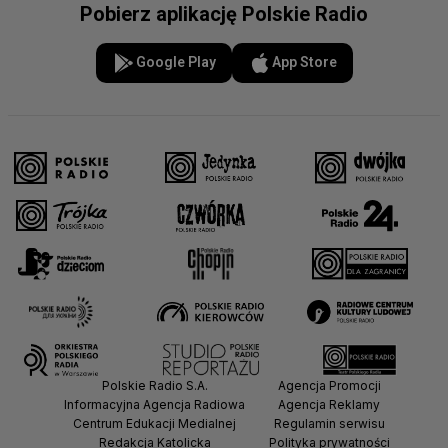
Pobierz aplikację Polskie Radio
Google Play
App Store
Polskie Radio S.A.
Agencja Promocji
Informacyjna Agencja Radiowa
Agencja Reklamy
Centrum Edukacji Medialnej
Regulamin serwisu
Redakcja Katolicka
Polityka prywatności