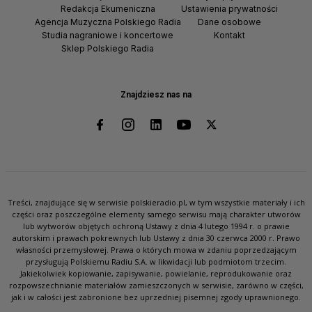
Redakcja Ekumeniczna
Ustawienia prywatności
Agencja Muzyczna Polskiego Radia
Dane osobowe
Studia nagraniowe i koncertowe
Kontakt
Sklep Polskiego Radia
Znajdziesz nas na
Treści, znajdujące się w serwisie polskieradio.pl, w tym wszystkie materiały i ich
części oraz poszczególne elementy samego serwisu mają charakter utworów
lub wytworów objętych ochroną Ustawy z dnia 4 lutego 1994 r. o prawie
autorskim i prawach pokrewnych lub Ustawy z dnia 30 czerwca 2000 r. Prawo
własności przemysłowej. Prawa o których mowa w zdaniu poprzedzającym
przysługują Polskiemu Radiu S.A. w likwidacji lub podmiotom trzecim.
Jakiekolwiek kopiowanie, zapisywanie, powielanie, reprodukowanie oraz
rozpowszechnianie materiałów zamieszczonych w serwisie, zarówno w części,
jak i w całości jest zabronione bez uprzedniej pisemnej zgody uprawnionego.