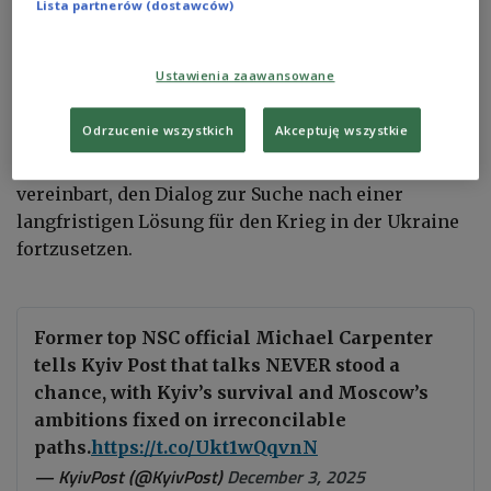
Lista partnerów (dostawców)
Der Kreml erklärte, die Unterredungen hätten zwar
Ustawienia zaawansowane
zu keinem endgültigen Ergebnis geführt, seien aber
produktiv gewesen. Kremlberater Juri Uschakow
Odrzucenie wszystkich
Akceptuję wszystkie
nannte das Gespräch „notwendig und konstruktiv“
und betonte, beide Seiten hätten trotz Differenzen
vereinbart, den Dialog zur Suche nach einer
langfristigen Lösung für den Krieg in der Ukraine
fortzusetzen.
Former top NSC official Michael Carpenter
tells Kyiv Post that talks NEVER stood a
chance, with Kyiv’s survival and Moscow’s
ambitions fixed on irreconcilable
paths.
https://t.co/Ukt1wQqvnN
— KyivPost (@KyivPost)
December 3, 2025