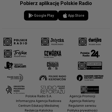
Pobierz aplikację Polskie Radio
Google Play
App Store
Polskie Radio S.A.
Agencja Promocji
Informacyjna Agencja Radiowa
Agencja Reklamy
Centrum Edukacji Medialnej
Regulamin serwisu
Redakcja Katolicka
Polityka prywatności