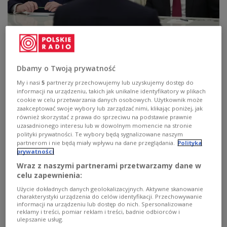
Der russische Präsident Wladimir Putin (rechts) und der russische
Präsidentenberater Juri Uschakow (links) treffen sich mit dem US-
Dbamy o Twoją prywatność
Sonderbeauftragten Steve Witkoff (Mitte) im Kreml in Moskau, Russland,
am 2. Dezember 2025. Putin empfing Witkoff und Kushner, um den
My i nasi
5
partnerzy przechowujemy lub uzyskujemy dostęp do
„Friedensplan” von US-Präsident Trump für die Ukraine zu besprechen.
informacji na urządzeniu, takich jak unikalne identyfikatory w plikach
EPA/ALEXANDER KA
EPA/ALEXANDER KAZAKOV / SPUTNIK / KREMLIN
cookie w celu przetwarzania danych osobowych. Użytkownik może
POOL MANDATORY CREDIT
zaakceptować swoje wybory lub zarządzać nimi, klikając poniżej, jak
również skorzystać z prawa do sprzeciwu na podstawie prawnie
US-Außenminister Marco Rubio sieht in den
uzasadnionego interesu lub w dowolnym momencie na stronie
Gesprächen zwischen Washington und Moskau
polityki prywatności. Te wybory będą sygnalizowane naszym
partnerom i nie będą miały wpływu na dane przeglądania.
Polityka
über ein mögliches Ende des Kriegs in der Ukraine
prywatności
erste Fortschritte. Man habe sondiert, welche
Wraz z naszymi partnerami przetwarzamy dane w
Sicherheitsgarantien für die Ukraine infrage
celu zapewnienia:
kommen könnten, sagte Rubio dem Sender Fox
Użycie dokładnych danych geolokalizacyjnych. Aktywne skanowanie
News. Ein Abkommen müsse der Ukraine
charakterystyki urządzenia do celów identyfikacji. Przechowywanie
informacji na urządzeniu lub dostęp do nich. Spersonalizowane
ermöglichen, sich wirtschaftlich zu erholen und
reklamy i treści, pomiar reklam i treści, badnie odbiorców i
ulepszanie usług.
als unabhängiger Staat weiterzuentwickeln.