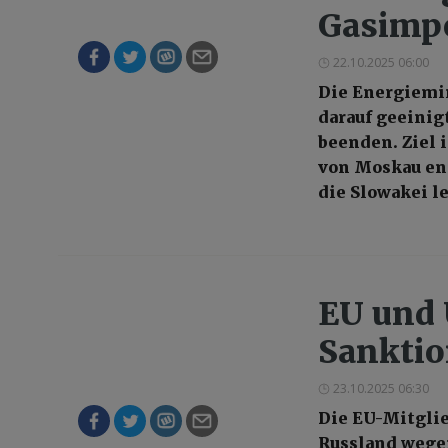
Gasimpo
22.10.2025 06:00
Die Energiemin
darauf geeinig
beenden. Ziel 
von Moskau en
die Slowakei l
EU und
Sanktio
23.10.2025 06:30
Die EU-Mitglie
Russland wege