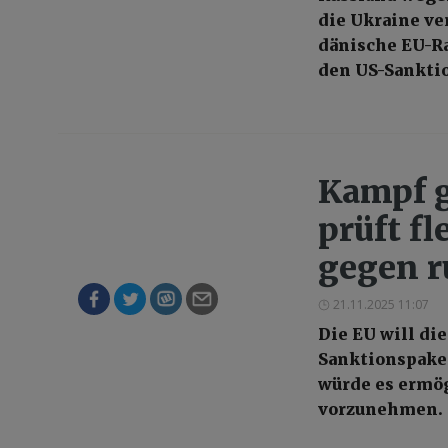
die Ukraine ve
dänische EU-Ra
den US-Sankti
Kampf g
prüft f
gegen r
21.11.2025 11:07
Die EU will di
Sanktionspaket
würde es ermög
vorzunehmen.