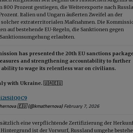
 800 Prozent gestiegen, die Weiterexporte nach Russl
Prozent. Italien und Ungarn äußerten Zweifel an der
 solcher extraterritorialen Maßnahmen. Die Kommissi
en auf bestehende EU-Regeln, die Sanktionen gegen
i Sanktionsumgehung erlaubten.
ssion has presented the 20th EU sanctions package
easures and strengthening accountability to further
 ability to wage its relentless war on civilians.
ly with Ukraine. 🇺🇦🇪🇺
o/i2tSilQ0C9
hernova 🇪🇺 (@kmathernova)
February 7, 2026
usätzlich eine verpflichtende Zertifizierung der Herkun
 Hintergrund ist der Vorwurf, Russland umgehe besteh