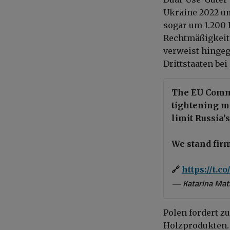
Ukraine 2022 um
sogar um 1.200 
Rechtmäßigkeit
verweist hingeg
Drittstaaten be
The EU Commi
tightening m
limit Russia’s
We stand firm
🔗
https://t.c
— Katarina Mat
Polen fordert z
Holzprodukten.