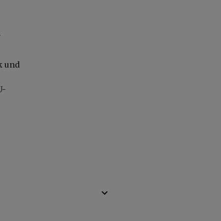
n
k und
U-