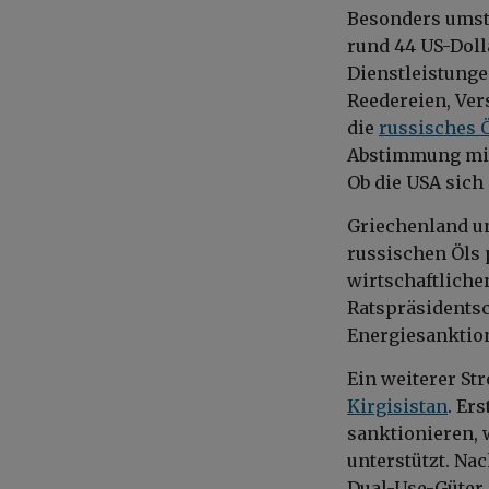
Besonders umstr
rund 44 US-Doll
Dienstleistunge
Reedereien, Ve
die
russisches 
Abstimmung mit 
Ob die USA sich 
Griechenland u
russischen Öls 
wirtschaftliche
Ratspräsidentsc
Energiesanktio
Ein weiterer St
Kirgisistan
. Er
sanktionieren, 
unterstützt. N
Dual-Use-Güter 