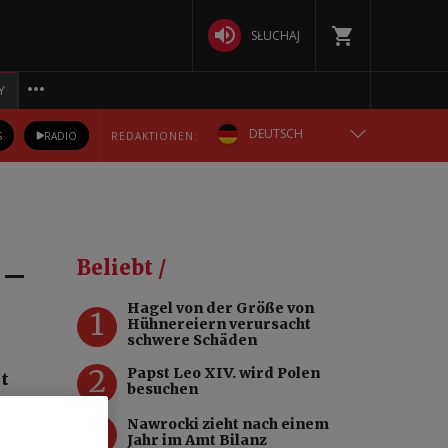
SŁUCHAJ
Y
DEUTSCH
S
RADIO
REDAKTIONEN:
ENGLISH
POLSKA
 –
Beliebt /
РУССКИЙ
Hagel von der Größe von
1
Hühnereiern verursacht
БЕЛАРУСКАЯ
schwere Schäden
2
Papst Leo XIV. wird Polen
t
УКРАЇНСЬКА
besuchen
fere
3
Nawrocki zieht nach einem
f der
Jahr im Amt Bilanz