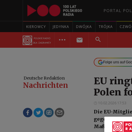
PORTAL POL
KIEROWCY
JEDYNKA
DWÓJKA
TRÓJKA
CZWÓ
Folge uns auf Go
EU ring
Deutsche Redaktion
Nachrichten
Polen f
10.02.2026 17:53
Die EU-Mitglie
gegen Russland
Maßnahmen ver