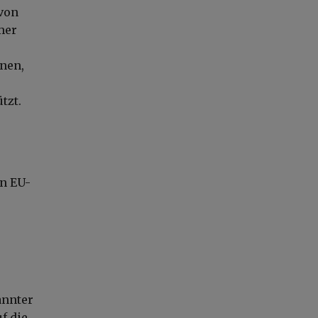
 von
mer
nen,
tzt.
en EU-
annter
f die