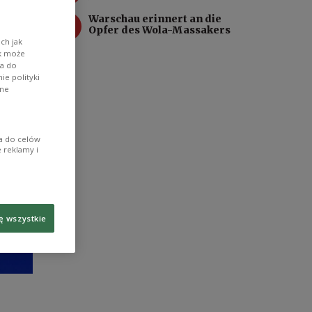
4
Warschau erinnert an die
Opfer des Wola-Massakers
ch jak
ik może
wa do
e polityki
ane
ia do celów
 reklamy i
ę wszystkie