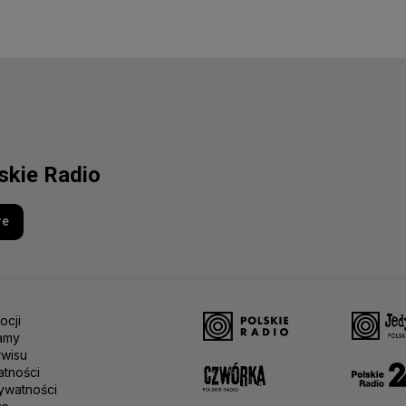
lskie Radio
re
ocji
amy
rwisu
atności
ywatności