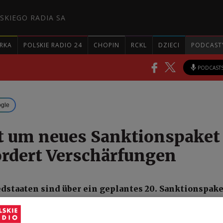
SKIEGO RADIA SA
RKA
POLSKIE RADIO 24
CHOPIN
RCKL
DZIECI
PODCAST
PODCAST
ogle
t um neues Sanktionspaket
ordert Verschärfungen
dstaaten sind über ein geplantes 20. Sanktionspake
 weiterhin uneinig. Während Polen deutlich schär
langt, drängen mehrere Länder darauf, den Entwur