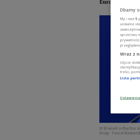
Europäischen 
Dbamy o
My i nasi
5
p
unikalne id
zaakceptowa
sprzeciwu 
prywatnośc
przeglądani
Wraz z n
Użycie dokł
identyfikac
treści, pom
Lista par
Ustawieni
W Brukseli odbędzie s
Rosję
Pascal Bastien/