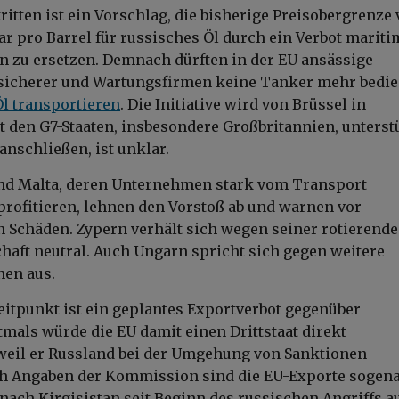
itten ist ein Vorschlag, die bisherige Preisobergrenze
ar pro Barrel für russisches Öl durch ein Verbot mariti
n zu ersetzen. Demnach dürften in der EU ansässige
rsicherer und Wartungsfirmen keine Tanker mehr bedie
Öl transportieren
. Die Initiative wird von Brüssel in
den G7-Staaten, insbesondere Großbritannien, unterstü
anschließen, ist unklar.
nd Malta, deren Unternehmen stark vom Transport
profitieren, lehnen den Vorstoß ab und warnen vor
n Schäden. Zypern verhält sich wegen seiner rotierend
haft neutral. Auch Ungarn spricht sich gegen weitere
nen aus.
reitpunkt ist ein geplantes Exportverbot gegenüber
stmals würde die EU damit einen Drittstaat direkt
weil er Russland bei der Umgehung von Sanktionen
ach Angaben der Kommission sind die EU-Exporte sogen
nach Kirgisistan seit Beginn des russischen Angriffs au