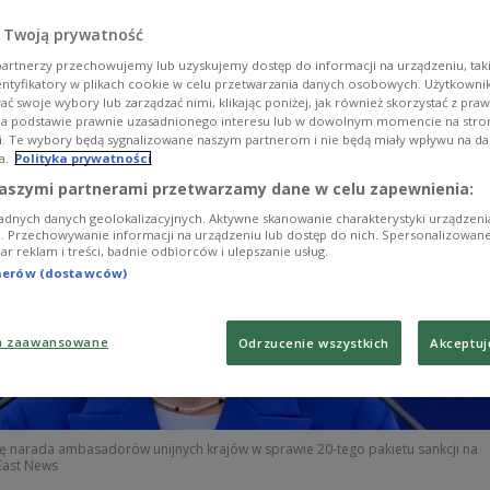
Kommission abzuschwächen.
 Twoją prywatność
artnerzy przechowujemy lub uzyskujemy dostęp do informacji na urządzeniu, taki
entyfikatory w plikach cookie w celu przetwarzania danych osobowych. Użytkown
ć swoje wybory lub zarządzać nimi, klikając poniżej, jak również skorzystać z pra
na podstawie prawnie uzasadnionego interesu lub w dowolnym momencie na stroni
i. Te wybory będą sygnalizowane naszym partnerom i nie będą miały wpływu na d
a.
Polityka prywatności
aszymi partnerami przetwarzamy dane w celu zapewnienia:
adnych danych geolokalizacyjnych. Aktywne skanowanie charakterystyki urządzen
ji. Przechowywanie informacji na urządzeniu lub dostęp do nich. Spersonalizowane
iar reklam i treści, badnie odbiorców i ulepszanie usług.
tnerów (dostawców)
a zaawansowane
Odrzucenie wszystkich
Akceptuj
ię narada ambasadorów unijnych krajów w sprawie 20-tego pakietu sankcji na
East News