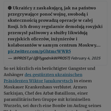
🔴 Ukraińcy z zaskakującą, jak na państwo
przegrywające ponoć wojnę, swobodą i
skutecznością prowadzą operacje w całej
Rosji. Ich drony regularnie demolują rosyjski
przemysł paliwowy a służby likwidują
rosyjskich oficerów, inżynierów i
kolaborantów w samym centrum Moskwy.…
pic.twitter.com/pGhtmcWWR5
— WPROST.pl (@TygodnikWPROST)
February 4, 2025
So sei kürzlich ein berüchtigter Gangster und
Anhänger
des gestürzten ukrainischen
Präsidenten Wiktor Janukowytsch
in einem
Moskauer Krankenhaus verblutet. Armen
Sarkisjan, Chef des Arbat-Bataillons, einer
paramilitärischen Gruppe mit kriminellen
Wurzeln, sei durch eine Bombe im Aufzug seines