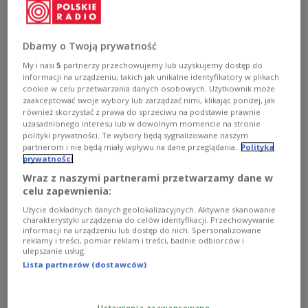
Autor, sei jedoch ein Fehler anzunehmen, dass die
Größe der Regierung das Hauptproblem sei. Wenn
etwas nicht funktioniere, liege das nicht daran,
Dbamy o Twoją prywatność
dass Polen eine der größten Regierungen Europas
My i nasi
5
partnerzy przechowujemy lub uzyskujemy dostęp do
habe. Ihre bloße Verkleinerung werde die aktuellen
informacji na urządzeniu, takich jak unikalne identyfikatory w plikach
Herausforderungen nicht lösen.
cookie w celu przetwarzania danych osobowych. Użytkownik może
zaakceptować swoje wybory lub zarządzać nimi, klikając poniżej, jak
również skorzystać z prawa do sprzeciwu na podstawie prawnie
uzasadnionego interesu lub w dowolnym momencie na stronie
Geht es nach Szułdrzyński, sei weder die Größe der
polityki prywatności. Te wybory będą sygnalizowane naszym
Regierung noch das System selbst das Problem,
partnerom i nie będą miały wpływu na dane przeglądania.
Polityka
prywatności
sondern die Struktur des Kabinetts. Viele Minister
Wraz z naszymi partnerami przetwarzamy dane w
seien zu starke Parteipolitiker:
celu zapewnienia:
Digitalisierungsminister Krzysztof Gawkowski sei
Użycie dokładnych danych geolokalizacyjnych. Aktywne skanowanie
einer der Vorsitzenden der
charakterystyki urządzenia do celów identyfikacji. Przechowywanie
informacji na urządzeniu lub dostęp do nich. Spersonalizowane
Linken
,
Verteidigungsminister Władysław
reklamy i treści, pomiar reklam i treści, badnie odbiorców i
Kosiniak-Kamysz
führe die Bauernpartei (PSL), und
ulepszanie usług.
Lista partnerów (dostawców)
Katarzyna Pełczyńska-Nałęcz sei die erste
Stellvertreterin von
Sejmmarschall Szymon
Hołownia
bei Polen 2050. Tusk selbst sei
Ustawienia zaawansowane