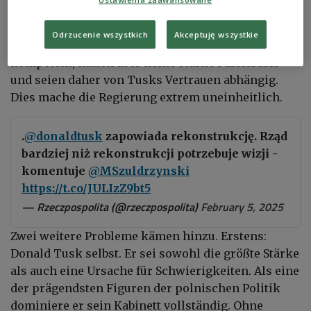
Vorsitzender der Bürgerplattform (PO). Andere
Minister, wie Außenminister Radosław Sikorski
Odrzucenie wszystkich
Akceptuję wszystkie
oder Innenminister Tomasz Siemoniak, seien
kompetent, hätten aber keine starke Parteibasis
und seien daher von Tusks Vertrauen abhängig.
Dies mache die Regierung extrem uneinheitlich.
.
@donaldtusk
zapowiada rekonstrukcję. Rząd
bardziej niż rekonstrukcji potrzebuje wizji -
komentuje
@MSzuldrzynski
https://t.co/JULIzZ9bt5
— Rzeczpospolita (@rzeczpospolita)
February 5, 2025
Zwei weitere Probleme kämen hinzu. Erstens:
Donald Tusk selbst. Er sei sowohl die größte Stärke
als auch eine Ursache für Schwierigkeiten. Als eine
der prägendsten Figuren der polnischen Politik
dominiere er sein Kabinett vollständig. Ohne