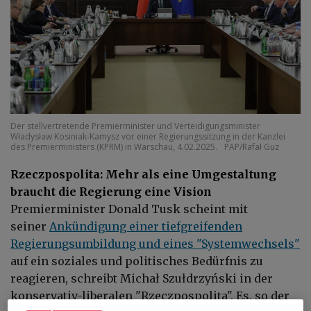
Der stellvertretende Premierminister und Verteidigungsminister
Władysław Kosiniak-Kamysz vor einer Regierungssitzung in der Kanzlei
des Premierministers (KPRM) in Warschau, 4.02.2025.
PAP/Rafał Guz
Rzeczpospolita: Mehr als eine Umgestaltung
braucht die Regierung eine Vision
Premierminister Donald Tusk scheint mit
seiner
Ankündigung einer tiefgreifenden
Regierungsumbildung und eines "Systemwechsels"
auf ein soziales und politisches Bedürfnis zu
reagieren, schreibt Michał Szułdrzyński in der
konservativ-liberalen "Rzeczpospolita". Es, so der