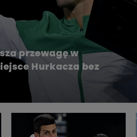
ksza przewagę w
iejsce Hurkacza bez