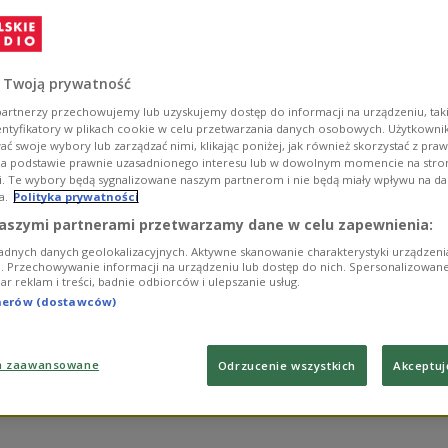
Gurjew, który w
jem. Dziennikarz
zedstawicieli mediów,
 Twoją prywatność
ywalizację na
artnerzy przechowujemy lub uzyskujemy dostęp do informacji na urządzeniu, taki
entyfikatory w plikach cookie w celu przetwarzania danych osobowych. Użytkown
ć swoje wybory lub zarządzać nimi, klikając poniżej, jak również skorzystać z pra
na podstawie prawnie uzasadnionego interesu lub w dowolnym momencie na stroni
i. Te wybory będą sygnalizowane naszym partnerom i nie będą miały wpływu na d
a.
Polityka prywatności
aszymi partnerami przetwarzamy dane w celu zapewnienia:
adnych danych geolokalizacyjnych. Aktywne skanowanie charakterystyki urządzen
ji. Przechowywanie informacji na urządzeniu lub dostęp do nich. Spersonalizowane
iar reklam i treści, badnie odbiorców i ulepszanie usług.
tnerów (dostawców)
dzienne relacje
SŁUCHAJ
ezarego Gurjewa
a zaawansowane
Odrzucenie wszystkich
Akceptuj