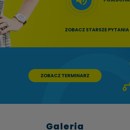
Audio
Player
ZOBACZ STARSZE PYTANIA
ZOBACZ TERMINARZ
Galeria