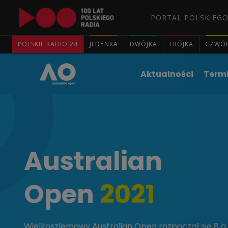
PORTAL POLSKIEGO
POLSKIE RADIO 24
JEDYNKA
DWÓJKA
TRÓJKA
CZWÓ
Aktualności
Term
Australian
Open
2021
Wielkoszlemowy Australian Open rozpoczął się 8 a 