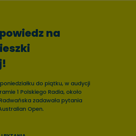
powiedz na
ieszki
j!
 poniedziałku do piątku, w audycji
ramie 1 Polskiego Radia, około
a Radwańska zadawała pytania
Australian Open.
J PYTANIA