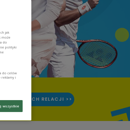
ch jak
ik może
wa do
e polityki
ane
ia do celów
 reklamy i
 WSZYSTKICH RELACJI >>
ę wszystkie