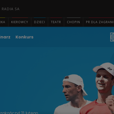
 RADIA SA
RKA
KIEROWCY
DZIECI
TEATR
CHOPIN
PR DLA ZAGRAN
inarz
Konkurs

zakończył 21 lutego