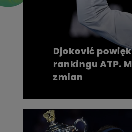
Djoković powię
rankingu ATP. M
zmian