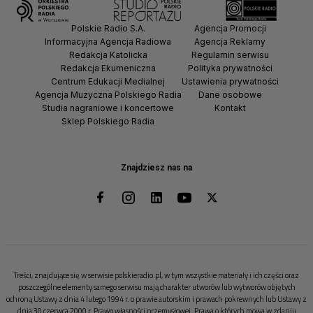
Polskie Radio S.A.
Agencja Promocji
Informacyjna Agencja Radiowa
Agencja Reklamy
Redakcja Katolicka
Regulamin serwisu
Redakcja Ekumeniczna
Polityka prywatności
Centrum Edukacji Medialnej
Ustawienia prywatności
Agencja Muzyczna Polskiego Radia
Dane osobowe
Studia nagraniowe i koncertowe
Kontakt
Sklep Polskiego Radia
Znajdziesz nas na
Treści, znajdujące się w serwisie polskieradio.pl, w tym wszystkie materiały i ich części oraz
poszczególne elementy samego serwisu mają charakter utworów lub wytworów objętych
ochroną Ustawy z dnia 4 lutego 1994 r. o prawie autorskim i prawach pokrewnych lub Ustawy z
dnia 30 czerwca 2000 r. Prawo własności przemysłowej. Prawa o których mowa w zdaniu