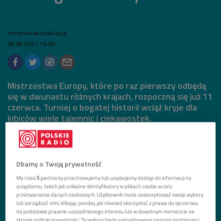
ostatnia aktualizacja:
09.06.2021 14:00
Mistrzostwa Europy, które po raz pierwszy odbędą
się w dwunastu różnych krajach, rozpoczną się już 11
czerwca. Turniej o bogatej historii wciąż kryje dla
kibiców wiele tajemnic i ciekawostek.
Dbamy o Twoją prywatność
My i nasi
5
partnerzy przechowujemy lub uzyskujemy dostęp do informacji na
urządzeniu, takich jak unikalne identyfikatory w plikach cookie w celu
przetwarzania danych osobowych. Użytkownik może zaakceptować swoje wybory
lub zarządzać nimi, klikając poniżej, jak również skorzystać z prawa do sprzeciwu
na podstawie prawnie uzasadnionego interesu lub w dowolnym momencie na
stronie polityki prywatności. Te wybory będą sygnalizowane naszym partnerom i