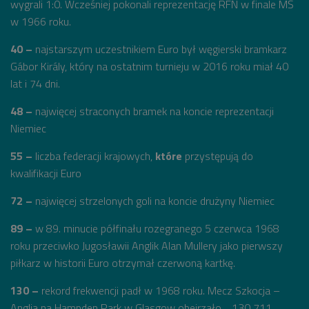
wygrali 1:0. Wcześniej pokonali reprezentację RFN w finale MŚ
w 1966 roku.
40 –
najstarszym uczestnikiem Euro był węgierski bramkarz
Gábor Király, który na ostatnim turnieju w 2016 roku miał 40
lat i 74 dni.
48 –
najwięcej straconych bramek na koncie reprezentacji
Niemiec
55 –
liczba federacji krajowych,
które
przystępują do
kwalifikacji Euro
72 –
najwięcej strzelonych goli na koncie drużyny Niemiec
89 –
w 89. minucie półfinału rozegranego 5 czerwca 1968
roku przeciwko Jugosławii Anglik Alan Mullery jako pierwszy
piłkarz w historii Euro otrzymał czerwoną kartkę.
130 –
rekord frekwencji padł w 1968 roku. Mecz Szkocja –
Anglia na Hampden Park w Glasgow obejrzało… 130 711