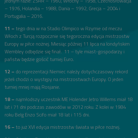
jednym razie: ZSRR – 1960, Włochy – 1958, Czechosłowacja
– 1976, Holandia – 1988, Dania – 1992, Grecja – 2004 i
Portugalia – 2016.
11 –
tego dnia w na Stadio Olimpico w Rzymie od meczu
Włoch z Turcją rozpocznie się tegoroczna edycja mistrzostw
Europy w piłce nożnej. Miesiąc później 11 lipca na londyńskim
Wembley odbędzie się finał. 11 – tyle miast-gospodarzy i
państw będzie gościć turniej Euro.
12 –
do reprezentacji Niemiec należy dotychczasowy rekord
jeżeli chodzi o występy na mistrzostwach Europy. O jeden
turniej mniej mają Rosjanie.
18 –
najmłodszy uczestnik ME Holender Jetro Willems miał 18
lat i 71 dni podczas zawodów w 2012 roku. Z kolei w 1984
roku Belg Enzo Scifo miał 18 lat i 115 dni.
16 –
to już XVI edycja mistrzostw świata w piłce nożnej.