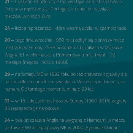
21 –
Cristiano Ronaldo tyle raz wystąpił na mistrzostwach
Europy w reprezentacji Portugalii, co daje mu najwięcej
meczów w historii Euro.
24 –
liczba reprezentacji, które wezmą udział w czempionacie.
28 –
tego dnia września 1958 roku odbył się pierwszy mecz
mistrzostw Europy. ZSRR pokonał na Łużnikach w Moskwie
Węgry 3:1 w eliminacjach. Premierowy turniej trwał… 22
miesiące [między 1958 a 1960].
29 –
na turnieju ME w 1992 roku po raz pierwszy pojawiły się
na koszulkach nadruki z nazwiskami. Wcześniej widniały tylko
numery. Od tamtego momentu minęło 29 lat.
33 –
w 15. edycjach mistrzostw Europy (1960-2016) zagrały
33 reprezentacje narodowe.
34 –
tyle lat czekała Anglia na wygraną z Niemcami w meczu
o stawkę. W fazie grupowej ME w 2000 „Synowie Albionu”