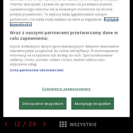
również skorzystać z prawa do sprzeciwu na podstawie prawnie
uzasadnionego interesu lub w dowolnym momencie na stronie
polityki prywatności. Te wybory będą sygnalizowane naszym
partnerom i nie będą miały wpływu na dane przeglądania.
Polityka
prywatności
Wraz z naszymi partnerami przetwarzamy dane w
celu zapewnienia:
Użycie dokładnych danych geolokalizacyjnych. Aktywne skanowanie
charakterystyki urządzenia do celów identyfikacji. Przechowywanie
informacji na urządzeniu lub dostęp do nich. Spersonalizowane
reklamy i treści, pomiar reklam i treści, badnie odbiorców i
ulepszanie usług.
Lista partnerów (dostawców)
Ustawienia zaawansowane
Odrzucenie wszystkich
Akceptuję wszystkie
12
/
24
WSZYSTKIE