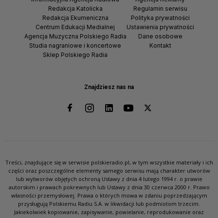
Redakcja Katolicka
Regulamin serwisu
Redakcja Ekumeniczna
Polityka prywatności
Centrum Edukacji Medialnej
Ustawienia prywatności
Agencja Muzyczna Polskiego Radia
Dane osobowe
Studia nagraniowe i koncertowe
Kontakt
Sklep Polskiego Radia
Znajdziesz nas na
Treści, znajdujące się w serwisie polskieradio.pl, w tym wszystkie materiały i ich
części oraz poszczególne elementy samego serwisu mają charakter utworów
lub wytworów objętych ochroną Ustawy z dnia 4 lutego 1994 r. o prawie
autorskim i prawach pokrewnych lub Ustawy z dnia 30 czerwca 2000 r. Prawo
własności przemysłowej. Prawa o których mowa w zdaniu poprzedzającym
przysługują Polskiemu Radiu S.A. w likwidacji lub podmiotom trzecim.
Jakiekolwiek kopiowanie, zapisywanie, powielanie, reprodukowanie oraz