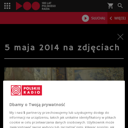
shopping_cart



SŁUCHAJ
WIĘCEJ

5 maja 2014 na zdjęciach
Dbamy o Twoją prywatność
My i nasi
5
partnerzy przechowujemy lub uzyskujemy dostęp do
informacji na urządzeniu, takich jak unikalne identyfikatory w plikach
cookie w celu przetwarzania danych osobowych. Użytkownik może
zaakceptować swoje wybory lub zarządzać nimi, klikając poniżej, jak