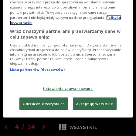
również skorzystać z prawa do sprzeciwu na podstawie prawnie
uzasadnionego interesu lub w dowolnym momencie na stronie
polityki prywatności. Te wybory będą sygnalizowane naszym
partnerom i nie będą miały wpływu na dane przeglądania.
Polityka
prywatności
Wraz z naszymi partnerami przetwarzamy dane w
celu zapewnienia:
Użycie dokładnych danych geolokalizacyjnych. Aktywne skanowanie
charakterystyki urządzenia do celów identyfikacji. Przechowywanie
informacji na urządzeniu lub dostęp do nich. Spersonalizowane
reklamy i treści, pomiar reklam i treści, badnie odbiorców i
ulepszanie usług.
Lista partnerów (dostawców)
Ustawienia zaawansowane
Odrzucenie wszystkich
Akceptuję wszystkie
4
/
24
WSZYSTKIE