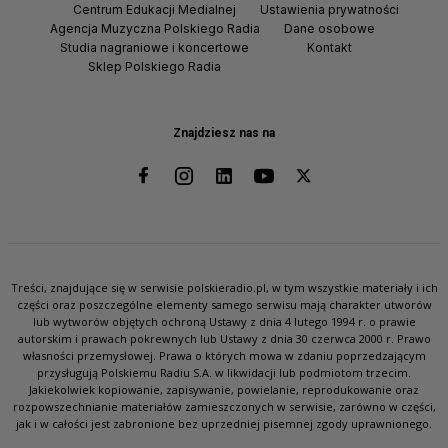
Centrum Edukacji Medialnej
Ustawienia prywatności
Agencja Muzyczna Polskiego Radia
Dane osobowe
Studia nagraniowe i koncertowe
Kontakt
Sklep Polskiego Radia
Znajdziesz nas na
Treści, znajdujące się w serwisie polskieradio.pl, w tym wszystkie materiały i ich
części oraz poszczególne elementy samego serwisu mają charakter utworów
lub wytworów objętych ochroną Ustawy z dnia 4 lutego 1994 r. o prawie
autorskim i prawach pokrewnych lub Ustawy z dnia 30 czerwca 2000 r. Prawo
własności przemysłowej. Prawa o których mowa w zdaniu poprzedzającym
przysługują Polskiemu Radiu S.A. w likwidacji lub podmiotom trzecim.
Jakiekolwiek kopiowanie, zapisywanie, powielanie, reprodukowanie oraz
rozpowszechnianie materiałów zamieszczonych w serwisie, zarówno w części,
jak i w całości jest zabronione bez uprzedniej pisemnej zgody uprawnionego.