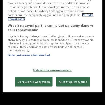
również skorzystać z prawa do sprzeciwu na podstawie prawnie
uzasadnionego interesu lub w dowolnym momencie na stronie
polityki prywatności. Te wybory będą sygnalizowane naszym
partnerom i nie będą miały wpływu na dane przeglądania.
Polityka
prywatności
Wraz z naszymi partnerami przetwarzamy dane w
celu zapewnienia:
Użycie dokładnych danych geolokalizacyjnych. Aktywne skanowanie
charakterystyki urządzenia do celów identyfikacji. Przechowywanie
informacji na urządzeniu lub dostęp do nich. Spersonalizowane
reklamy i treści, pomiar reklam i treści, badnie odbiorców i
ulepszanie usług.
Lista partnerów (dostawców)
Ustawienia zaawansowane
Odrzucenie wszystkich
Akceptuję wszystkie