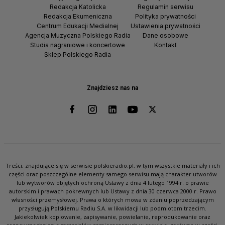
Redakcja Katolicka
Regulamin serwisu
Redakcja Ekumeniczna
Polityka prywatności
Centrum Edukacji Medialnej
Ustawienia prywatności
Agencja Muzyczna Polskiego Radia
Dane osobowe
Studia nagraniowe i koncertowe
Kontakt
Sklep Polskiego Radia
Znajdziesz nas na
Treści, znajdujące się w serwisie polskieradio.pl, w tym wszystkie materiały i ich
części oraz poszczególne elementy samego serwisu mają charakter utworów
lub wytworów objętych ochroną Ustawy z dnia 4 lutego 1994 r. o prawie
autorskim i prawach pokrewnych lub Ustawy z dnia 30 czerwca 2000 r. Prawo
własności przemysłowej. Prawa o których mowa w zdaniu poprzedzającym
przysługują Polskiemu Radiu S.A. w likwidacji lub podmiotom trzecim.
Jakiekolwiek kopiowanie, zapisywanie, powielanie, reprodukowanie oraz