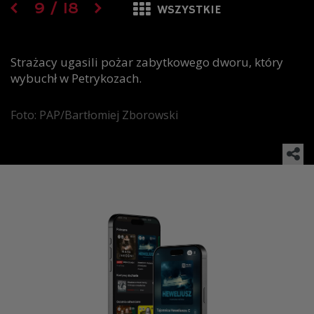
9
/
18
WSZYSTKIE
Strażacy ugasili pożar zabytkowego dworu, który
wybuchł w Petrykozach.
Foto: PAP/Bartłomiej Zborowski