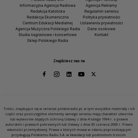
Informacyjna Agencja Radiowa
Agencja Reklamy
Redakcja Katolicka
Regulamin serwisu
Redakcja Ekumeniczna
Polityka prywatności
Centrum Edukacji Medialnej
Ustawienia prywatności
Agencja Muzyczna Polskiego Radia
Dane osobowe
Studia nagraniowe i koncertowe
Kontakt
Sklep Polskiego Radia
Znajdziesz nas na
Treści, znajdujące się w serwisie polskieradio.pl, w tym wszystkie materiały i ich
części oraz poszczególne elementy samego serwisu mają charakter utworów
lub wytworów objętych ochroną Ustawy z dnia 4 lutego 1994 r. o prawie
autorskim i prawach pokrewnych lub Ustawy z dnia 30 czerwca 2000 r. Prawo
własności przemysłowej. Prawa o których mowa w zdaniu poprzedzającym
przysługują Polskiemu Radiu S.A. w likwidacji lub podmiotom trzecim.