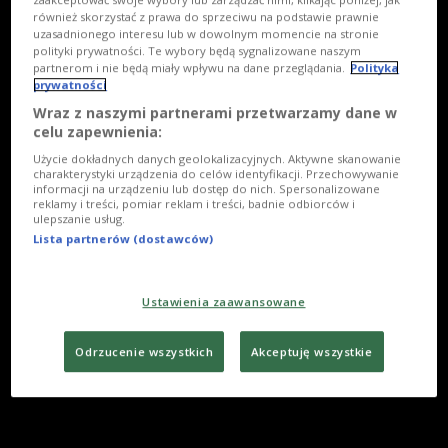
również skorzystać z prawa do sprzeciwu na podstawie prawnie
uzasadnionego interesu lub w dowolnym momencie na stronie
polityki prywatności. Te wybory będą sygnalizowane naszym
partnerom i nie będą miały wpływu na dane przeglądania.
Polityka
prywatności
Wraz z naszymi partnerami przetwarzamy dane w
celu zapewnienia:
Użycie dokładnych danych geolokalizacyjnych. Aktywne skanowanie
charakterystyki urządzenia do celów identyfikacji. Przechowywanie
informacji na urządzeniu lub dostęp do nich. Spersonalizowane
reklamy i treści, pomiar reklam i treści, badnie odbiorców i
ulepszanie usług.
Lista partnerów (dostawców)
Ustawienia zaawansowane
Odrzucenie wszystkich
Akceptuję wszystkie