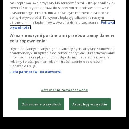
zaakceptować swoje wybory lub zarządzać nimi, klikając poniżej, jak
również skorzystać z prawa do sprzeciwu na podstawie prawnie
uzasadnionego interesu lub w dowolnym momencie na stronie
polityki prywatności. Te wybory będą sygnalizowane naszym
partnerom i nie będą miały wpływu na dane przeglądania.
Polityka
prywatności
Wraz z naszymi partnerami przetwarzamy dane w
celu zapewnienia:
Użycie dokładnych danych geolokalizacyjnych. Aktywne skanowanie
charakterystyki urządzenia do celów identyfikacji. Przechowywanie
informacji na urządzeniu lub dostęp do nich. Spersonalizowane
reklamy i treści, pomiar reklam i treści, badnie odbiorców i
ulepszanie usług.
Lista partnerów (dostawców)
Ustawienia zaawansowane
Odrzucenie wszystkich
Akceptuję wszystkie