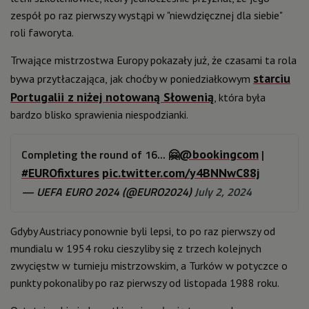
zespół po raz pierwszy wystąpi w "niewdzięcznej dla siebie"
roli faworyta.
Trwające mistrzostwa Europy pokazały już, że czasami ta rola
starciu
bywa przytłaczająca, jak choćby w poniedziałkowym
Portugalii z niżej notowaną Słowenią
, która była
bardzo blisko sprawienia niespodzianki.
Completing the round of 16... 🤗
@bookingcom
|
#EUROfixtures
pic.twitter.com/y4BNNwC88j
— UEFA EURO 2024 (@EURO2024)
July 2, 2024
Gdyby Austriacy ponownie byli lepsi, to po raz pierwszy od
mundialu w 1954 roku cieszyliby się z trzech kolejnych
zwycięstw w turnieju mistrzowskim, a Turków w potyczce o
punkty pokonaliby po raz pierwszy od listopada 1988 roku.