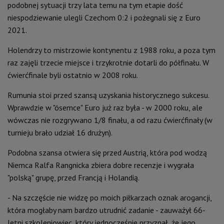
podobnej sytuacji trzy lata temu na tym etapie dość
niespodziewanie ulegli Czechom 0:2 i pożegnali się z Euro
2021.
Holendrzy to mistrzowie kontynentu z 1988 roku, a poza tym
raz zajęli trzecie miejsce i trzykrotnie dotarli do półfinału. W
ćwierćfinale byli ostatnio w 2008 roku.
Rumunia stoi przed szansą uzyskania historycznego sukcesu.
Wprawdzie w "ósemce" Euro już raz była - w 2000 roku, ale
wówczas nie rozgrywano 1/8 finału, a od razu ćwierćfinały (w
turnieju brało udział 16 drużyn).
Podobna szansa otwiera się przed Austrią, która pod wodzą
Niemca Ralfa Rangnicka zbiera dobre recenzje i wygrała
"polską" grupę, przed Francją i Holandią.
- Na szczęście nie widzę po moich piłkarzach oznak arogancji,
która mogłaby nam bardzo utrudnić zadanie - zauważył 66-
letni szkoleniowiec, który jednocześnie przyznał, że jego