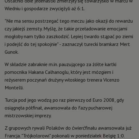
Ostatnio obie jedenastki zmierzyły się towarzysko w marcu w
Wiedniu i gospodarze zwyciężyli aż 6:1.
"Nie ma sensu postrzegać tego meczu jako okazji do rewanżu
czy jakiejś zemsty. Myślę, że takie przeładowanie emocjami
mogłoby nam tylko zaszkodzić. Lepiej twardo stąpać po ziemi
i podejść do tej spokojnie" - zaznaczył turecki bramkarz Mert
Gunok.
W składzie zabraknie m.in. pauzującego za żółte kartki
pomocnika Hakana Calhanoglu, który jest mózgiem i
reżyserem poczynań drużyny włoskiego trenera Vicenzo
Montelli.
Turcja pod jego wodzą po raz pierwszy od Euro 2008, gdy
osiągnęła półfinał, awansowała do fazy pucharowej
mistrzowskiej imprezy.
Z grupowych rywali Polaków do ćwierćfinału awansowała już
Francja. "Trójkolorowi" pokonali w poniedziałek Belgię 1:0.