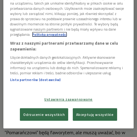
na urządzeniu, takich jak unikalne identyfikatory w plikach cookie w celu
przetwarzania danych osobowych. Użytkownik może zaakceptować swoje
wybory lub zarządzać nimi, klikając poniżej, jak również skorzystać z
prawa do sprzeciwu na podstawie prawnie uzasadnionego interesu lub w
dowolnym momencie na stronie polityki prywatności. Te wybory będą
sygnalizowane naszym partnerom i nie będą miały wpływu na dane
przeglądania.
Polityka prywatności
Piłkarze Holandii i Austrii zagrają we
Foto: Pan Yulong/Xinhua
Wraz z naszymi partnerami przetwarzamy dane w celu
wtorek o ćwierćfinały Euro 2024
News/East News
zapewnienia:
Użycie dokładnych danych geolokalizacyjnych. Aktywne skanowanie
Niewdzięczna rola faworytów na Euro?
charakterystyki urządzenia do celów identyfikacji. Przechowywanie
informacji na urządzeniu lub dostęp do nich. Spersonalizowane reklamy i
treści, pomiar reklam i treści, badnie odbiorców i ulepszanie usług.
Holandia po zwycięstwie nad Biało-Czerwonymi, remisie z
Lista partnerów (dostawców)
Francją i porażce z Austrią awansowała do fazy pucharowej z
trzeciej pozycji w grupie, ale nie może narzekać na układ
drabinki. W 1/8 finału trafiła na najlepszą w grupie E Rumunię,
Ustawienia zaawansowane
która jednak - podobnie jak inne zespoły z tej stawki -
zgromadziła cztery punkty, a poza tym w futbolowej hierarchii
Odrzucenie wszystkich
Akceptuję wszystkie
jest dużo niżej notowana.
"Pomarańczowi" będą faworytem, ale muszą uważać, bo w