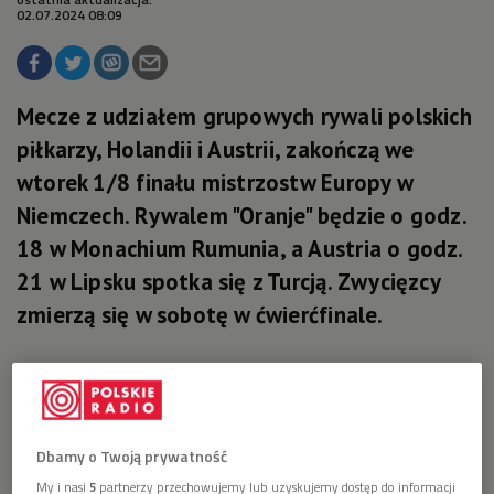
02.07.2024 08:09
Mecze z udziałem grupowych rywali polskich
piłkarzy, Holandii i Austrii, zakończą we
wtorek 1/8 finału mistrzostw Europy w
Niemczech. Rywalem "Oranje" będzie o godz.
18 w Monachium Rumunia, a Austria o godz.
21 w Lipsku spotka się z Turcją. Zwycięzcy
zmierzą się w sobotę w ćwierćfinale.
Dbamy o Twoją prywatność
My i nasi
5
partnerzy przechowujemy lub uzyskujemy dostęp do informacji