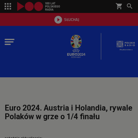
shopping_cart


SŁUCHAJ

Oficjalny nadawca
Euro 2024. Austria i Holandia, rywale
Polaków w grze o 1/4 finału
ostatnia aktualizacja: