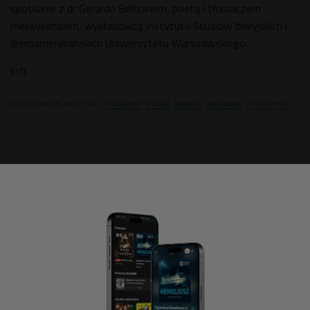
spotkanie z dr Gerardo Beltranem, poetą i tłumaczem
meksykańskim, wykładowcą Instytutu Studiów Iberyjskich i
Iberoamerykańskich Uniwersytetu Warszawskiego.
bch
Zobacz więcej na temat:
hiszpania
polska
księżyc
warszawa
montserrat