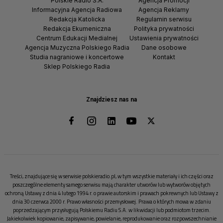
Polskie Radio S.A.
Agencja Promocji
Informacyjna Agencja Radiowa
Agencja Reklamy
Redakcja Katolicka
Regulamin serwisu
Redakcja Ekumeniczna
Polityka prywatności
Centrum Edukacji Medialnej
Ustawienia prywatności
Agencja Muzyczna Polskiego Radia
Dane osobowe
Studia nagraniowe i koncertowe
Kontakt
Sklep Polskiego Radia
Znajdziesz nas na
Treści, znajdujące się w serwisie polskieradio.pl, w tym wszystkie materiały i ich części oraz
poszczególne elementy samego serwisu mają charakter utworów lub wytworów objętych
ochroną Ustawy z dnia 4 lutego 1994 r. o prawie autorskim i prawach pokrewnych lub Ustawy z
dnia 30 czerwca 2000 r. Prawo własności przemysłowej. Prawa o których mowa w zdaniu
poprzedzającym przysługują Polskiemu Radiu S.A. w likwidacji lub podmiotom trzecim.
Jakiekolwiek kopiowanie, zapisywanie, powielanie, reprodukowanie oraz rozpowszechnianie