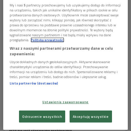
się z Inspektorem Ochrony Danych, e-mail: iod@polskieradio.pl, tel.
My i nasi
5
partnerzy przechowujemy lub uzyskujemy dostęp do informacji
22 645 34 03.
na urządzeniu, takich jak unikalne identyfikatory w plikach cookie w celu
3.
1 plik
Dane osobowe będą przetwarzane w celach marketingowych
AUDIO
przetwarzania danych osobowych. Użytkownik może zaakceptować swoje
na podstawie zgody.
wybory lub zarządzać nimi, klikając poniżej, jak również skorzystać z


prawa do sprzeciwu na podstawie prawnie uzasadnionego interesu lub w
4.
09'08
Dane osobowe mogą być udostępniane wyłącznie w celu
dowolnym momencie na stronie polityki prywatności. Te wybory będą
prawidłowej realizacji usług określonych w polityce prywatności.
sygnalizowane naszym partnerom i nie będą miały wpływu na dane
Anna Jagielska-Riveiro o muzyce sefardyjskiej
5.
Dane osobowe nie będą przekazywane poza Europejski
przeglądania.
Polityka prywatności
Obszar Gospodarczy lub do organizacji międzynarodowej.
Wraz z naszymi partnerami przetwarzamy dane w celu
6.
Dane osobowe będą przechowywane przez okres 5 lat od
zapewnienia:
dezaktywacji konta, zgodnie z przepisami prawa.
- Tematem tym zajmuje się od bardzo wielu lat. W 1992 roku
7.
Ma Pan/i prawo dostępu do swoich danych osobowych, ich
Użycie dokładnych danych geolokalizacyjnych. Aktywne skanowanie
byłam w Hiszpanii. Studiowałam ten temat z Montserrat
poprawiania, przeniesienia, usunięcia lub ograniczenia
charakterystyki urządzenia do celów identyfikacji. Przechowywanie
Figueras, słynną śpiewaczką katalońską. I wtedy ta muzyka
informacji na urządzeniu lub dostęp do nich. Spersonalizowane reklamy i
przetwarzania.
treści, pomiar reklam i treści, badnie odbiorców i ulepszanie usług.
8.
Ma Pan/i prawo do wniesienia sprzeciwu wobec dalszego
była w Polsce zupełnie nieznana i potrzeba było bardzo dużej
Lista partnerów (dostawców)
przetwarzania, a w przypadku wyrażenia zgody na przetwarzanie
gimnastyki, żeby sprowadzić skądś te pieśni. Pisałam po
danych osobowych do jej wycofania. Skorzystanie z prawa do
całym świecie i ściągałam – opowiadała
Anna Jagielska-
cofnięcia zgody nie ma wpływu na przetwarzanie, które miało
Riveiro
w audycji Marii Baliszewskiej
"Źródła"
.
miejsce do momentu wycofania zgody.
Ustawienia zaawansowane
9.
Przysługuje Pani/u prawo wniesienia skargi do organu
Muzyka sefardyjska to muzyka Żydów zamieszkujących w
nadzorczego.
Odrzucenie wszystkich
Akceptuję wszystkie
10.
Polskie Radio S.A. informuje, że w trakcie przetwarzania
średniowieczu Półwysep Iberyjski. Wywodzi się z Hiszpanii,
danych osobowych nie są podejmowane zautomatyzowane decyzje
czyli Sefarad, jak nazywano ją po hebrajsku. Kres panowania
oraz nie jest stosowane profilowanie.