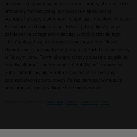
horyzoncie pojawiły się bardzo czarne chmury, które wkrótce
przyniosły fantastyczną, acz wysoce niebezpieczną
scenografię burzy z piorunami, wyganiając muzyków ze sceny.
Bob wrócił za chwilę sam, już tylko z gitarą akustyczną i
zaśpiewał na pożegnanie obiecując wrócić. Ostatnio jego
"duch" pokazał się w końcówce świetnego filmu "Inside
Llywen Davis", opowiadającego o początkach folkowej sceny
w Nowym Jorku. To mniej więcej wtedy powstało zdjęcie na
okładkę albumu "The Freewheelin' Bob Dylan", zrobione w
Soho i przedstawiające Boba z ówczesną narzeczoną,
zamarzniętych i przytulonych. Po raz pierwszy w muzyce
popularnej zdjęcie okładkowe było niepozowane.
Zobacz więcej na temat:
bob dylan
muzyka
piotr metz
trójka