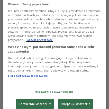
na współczesną muzykę. Od rewolucji folkowej po
się z Inspektorem Ochrony Danych, e-mail: iod@polskieradio.pl, tel.
Dbamy o Twoją prywatność
woltę o 180 stopni i głośne elektryczne gitary. Od
22 645 34 03.
chowania się przed światem po koncert dla Bangla
My i nasi
5
partnerzy przechowujemy lub uzyskujemy dostęp do informacji
3.
Dane osobowe będą przetwarzane w celach marketingowych
na urządzeniu, takich jak unikalne identyfikatory w plikach cookie w celu
Desh i chrześcijańskie nawrócenie. Od współpracy z
na podstawie zgody.
przetwarzania danych osobowych. Użytkownik może zaakceptować swoje
Knopflerem po wspaniały pozytywny projekt The
4.
Dane osobowe mogą być udostępniane wyłącznie w celu
wybory lub zarządzać nimi, klikając poniżej, jak również skorzystać z
prawidłowej realizacji usług określonych w polityce prywatności.
Travelin' Wilburys.
prawa do sprzeciwu na podstawie prawnie uzasadnionego interesu lub w
5.
Dane osobowe nie będą przekazywane poza Europejski
dowolnym momencie na stronie polityki prywatności. Te wybory będą
Obszar Gospodarczy lub do organizacji międzynarodowej.
sygnalizowane naszym partnerom i nie będą miały wpływu na dane
5 plików
AUDIO
przeglądania.
Polityka prywatności
6.
Dane osobowe będą przechowywane przez okres 5 lat od
dezaktywacji konta, zgodnie z przepisami prawa.
Wraz z naszymi partnerami przetwarzamy dane w celu


10'58
7.
Ma Pan/i prawo dostępu do swoich danych osobowych, ich
zapewnienia:
poprawiania, przeniesienia, usunięcia lub ograniczenia
Historia powszechna rock'n'rolla - Bob Dylan cz.1
Użycie dokładnych danych geolokalizacyjnych. Aktywne skanowanie
przetwarzania.
charakterystyki urządzenia do celów identyfikacji. Przechowywanie
8.
Ma Pan/i prawo do wniesienia sprzeciwu wobec dalszego
informacji na urządzeniu lub dostęp do nich. Spersonalizowane reklamy i


12'12
przetwarzania, a w przypadku wyrażenia zgody na przetwarzanie
treści, pomiar reklam i treści, badnie odbiorców i ulepszanie usług.
danych osobowych do jej wycofania. Skorzystanie z prawa do
Lista partnerów (dostawców)
Historia powszechna rock'n'rolla - Bob Dylan cz.2
cofnięcia zgody nie ma wpływu na przetwarzanie, które miało
miejsce do momentu wycofania zgody.


9.
Przysługuje Pani/u prawo wniesienia skargi do organu
12'09
Ustawienia zaawansowane
nadzorczego.
Historia powszechna rock'n'rolla - Bob Dylan cz.3
10.
Polskie Radio S.A. informuje, że w trakcie przetwarzania
danych osobowych nie są podejmowane zautomatyzowane decyzje
Odrzucenie wszystkich
Akceptuję wszystkie
oraz nie jest stosowane profilowanie.