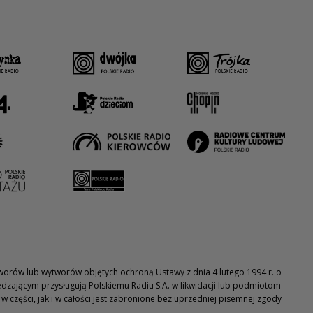
utworów lub wytworów objętych ochroną Ustawy z dnia 4 lutego 1994 r. o
dzającym przysługują Polskiemu Radiu S.A. w likwidacji lub podmiotom
części, jak i w całości jest zabronione bez uprzedniej pisemnej zgody