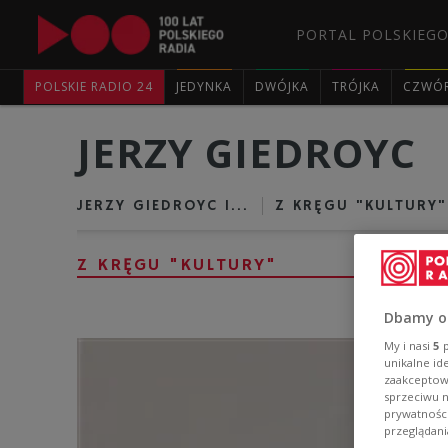
PORTAL POLSKIEGO
POLSKIE RADIO 24
JEDYNKA
DWÓJKA
TRÓJKA
CZWÓ
JERZY GIEDROYC
JERZY GIEDROYC I...
Z KRĘGU "KULTURY"
Z KRĘGU "KULTURY"
Dbamy o
My i nasi
5
p
unikalne id
zaakceptowa
sprzeciwu 
prywatnośc
przeglądani