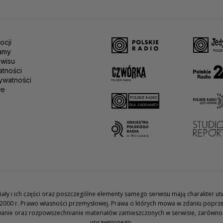
ocji
amy
rwisu
atności
ywatności
we
teriały i ich części oraz poszczególne elementy samego serwisu mają charakter 
2000 r. Prawo własności przemysłowej. Prawa o których mowa w zdaniu poprze
wanie oraz rozpowszechnianie materiałów zamieszczonych w serwisie, zarówno w 
uprawnionego.