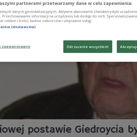
aszymi partnerami przetwarzamy dane w celu zapewnienia:
adnych danych geolokalizacyjnych. Aktywne skanowanie charakterystyki urządzen
ji. Przechowywanie informacji na urządzeniu lub dostęp do nich. Spersonalizowane
iar reklam i treści, badnie odbiorców i ulepszanie usług.
tnerów (dostawców)
a zaawansowane
Odrzucenie wszystkich
Akceptuj
iowej postawie Giedroycia 