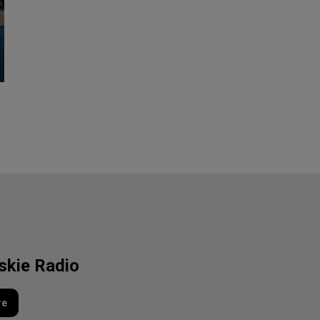
lskie Radio
re