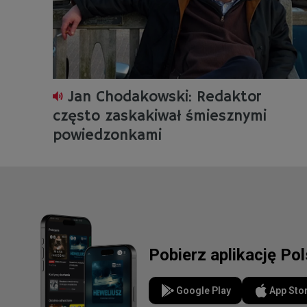
Jan Chodakowski: Redaktor
często zaskakiwał śmiesznymi
powiedzonkami
Pobierz aplikację Po
Google Play
App Sto