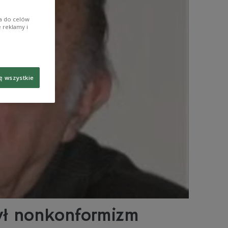
ia do celów
 reklamy i
ę wszystkie
był nonkonformizm