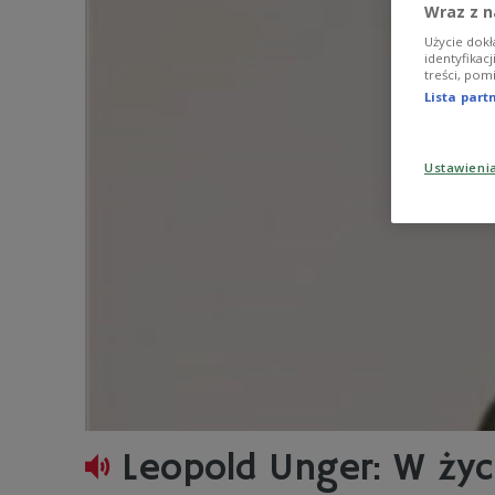
Wraz z n
Użycie dokł
identyfikac
treści, pom
Lista par
Ustawieni
Leopold Unger: W życ