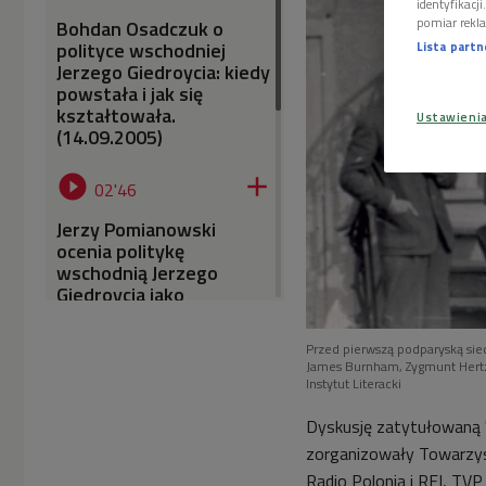
identyfikacj
pomiar rekla
Bohdan Osadczuk o
polityce wschodniej
Lista part
Jerzego Giedroycia: kiedy
powstała i jak się
kształtowała.
Ustawieni
(14.09.2005)


02'46
Jerzy Pomianowski
ocenia politykę
wschodnią Jerzego
Giedroycia jako
najtrafniejszą w
ostatnich dekadach.
Przed pierwszą podparyską siedz
(14.09.2005)
James Burnham, Zygmunt Hertz, 
Instytut Literacki


07'36
Dyskusję zatytułowaną "
Czesław Bielecki
zorganizowały Towarzys
odpowiada na pytanie,
Radio Polonia i RFI, TV