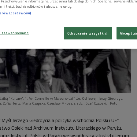
i. Przechowywanie informacji na urządzeniu lub dostęp do nich. Spersonalizowane reklamy 
m i treści, badnie odbiorców i ulepszanie usług.
nerów (dostawców)
a zaawansowane
Odrzucenie wszystkich
Akceptuj
ibą "Kultury", 1, Av. Corneille w Maisons-Laffitte. Od lewej: Jerzy Giedroyc,
Zofia Hertz, Maria Czapska, Czesław Miłosz, siedzi Józef Czapski.
Foto:
Myśl Jerzego Giedroycia a polityka wschodnia Polski i UE”
two Opieki nad Archiwum Instytutu Literackiego w Paryżu,
P oraz Instytut Polski w Paryżu we współpracy z Instytutem im.