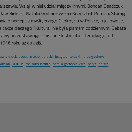
szawie. Wzięli w niej udział między innymi: Bohdan Osadczuk,
ław Bielecki, Natalia Gorbaniewska i Krzysztof Pomian. Starają
nia o percepcję myśli Jerzego Giedroycia w Polsce, o jej owoce,
 a także dlaczego "Kultura" nie była pismem codziennym. Debata
awy przedstawiającej historię Instytutu Literackiego, od
946 roku aż do dziś.
aw bielecki pseud. maciej poleski
instytut literacki
jerzy giedroyc
pomian
kultura
maisons-laffitte
natalia gorbaniewska
paryż
polska