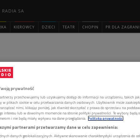
 RADIA SA
RKA
KIEROWCY
DZIECI
TEATR
CHOPIN
PR DLA ZAGRAN

o Giedroycia a polityka
olski i UE
Twoją prywatność
artnerzy przechowujemy lub uzyskujemy dostęp do informacji na urządzeniu, takich jak
u mineło 5 lat od śmierci Redaktora paryskiej
ory w plikach cookie w celu przetwarzania danych osobowych. Użytkownik może zaakcep
droycia. Dzień później w paryskim Polskim Instytucie
arządzać nimi, klikając poniżej, jak również skorzystać z prawa do sprzeciwu na podsta
go interesu lub w dowolnym momencie na stronie polityki prywatności. Te wybory będą 
a poświęcona jego myśli politycznej.
nerom i nie będą miały wpływu na dane przeglądania.
Polityka prywatności
szymi partnerami przetwarzamy dane w celu zapewnienia:
dnych danych geolokalizacyjnych. Aktywne skanowanie charakterystyki urządzenia do ce