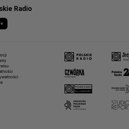
lskie Radio
re
ocji
amy
rwisu
atności
ywatności
we