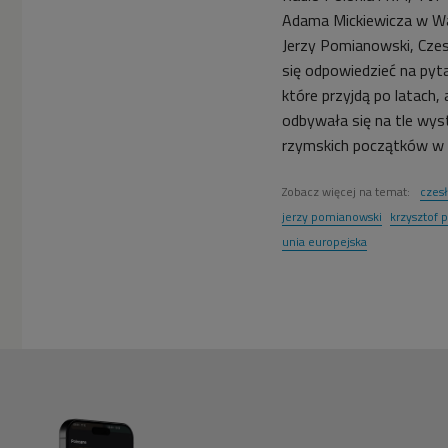
czy Polacy dobrze
Adama Mickiewicza w War
rozumieją myśl Jerzego
Jerzy Pomianowski, Czes
Giedroycia. (14.09.2005)
się odpowiedzieć na pyta


które przyjdą po latach,
07'35
odbywała się na tle wyst
Krzysztof Pomian
rzymskich początków w 1
podkreśla, że historia
przyznała Redaktorowi
rację. (15.09.2005)
Zobacz więcej na temat:
czesł
jerzy pomianowski
krzysztof 
unia europejska