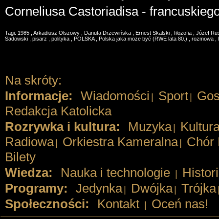
Corneliusa Castoriadisa - francuskiego 
Tagi:
1985
,
Arkadiusz Olszowy
,
Danuta Drzewińska
,
Ernest Skalski
,
filozofia
,
Józef Ru
Sadowski
,
pisarz
,
polityka
,
POLSKA
,
Polska jaka może być (RWE lata 80.)
,
rozmowa
,
Na skróty:
Informacje:
Wiadomości
Sport
Gos
|
|
Redakcja Katolicka
Rozrywka i kultura:
Muzyka
Kultur
|
Radiowa
Orkiestra Kameralna
Chór 
|
|
Bilety
Wiedza:
Nauka i technologie
Histor
|
Programy:
Jedynka
Dwójka
Trójka
|
|
Społeczności:
Kontakt
Oceń nas!
|