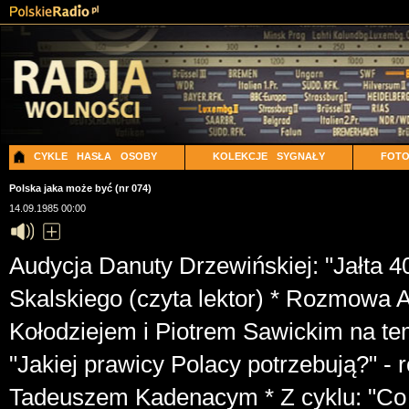
CYKLE
HASŁA
OSOBY
KOLEKCJE
SYGNAŁY
FOT
Polska jaka może być (nr 074)
14.09.1985 00:00
Audycja Danuty Drzewińskiej: "Jałta 40
Skalskiego (czyta lektor) * Rozmowa
Kołodziejem i Piotrem Sawickim na te
"Jakiej prawicy Polacy potrzebują?" -
Tadeuszem Kadenacym * Z cyklu: "Co to