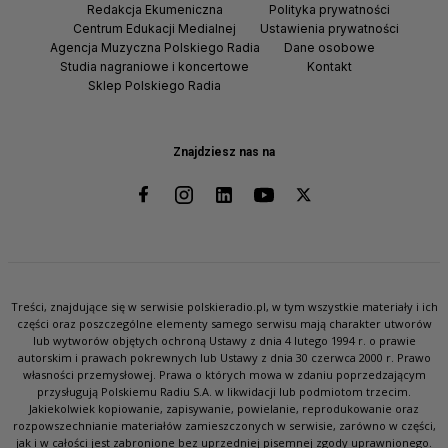
Redakcja Ekumeniczna
Polityka prywatności
Centrum Edukacji Medialnej
Ustawienia prywatności
Agencja Muzyczna Polskiego Radia
Dane osobowe
Studia nagraniowe i koncertowe
Kontakt
Sklep Polskiego Radia
Znajdziesz nas na
Treści, znajdujące się w serwisie polskieradio.pl, w tym wszystkie materiały i ich
części oraz poszczególne elementy samego serwisu mają charakter utworów
lub wytworów objętych ochroną Ustawy z dnia 4 lutego 1994 r. o prawie
autorskim i prawach pokrewnych lub Ustawy z dnia 30 czerwca 2000 r. Prawo
własności przemysłowej. Prawa o których mowa w zdaniu poprzedzającym
przysługują Polskiemu Radiu S.A. w likwidacji lub podmiotom trzecim.
Jakiekolwiek kopiowanie, zapisywanie, powielanie, reprodukowanie oraz
rozpowszechnianie materiałów zamieszczonych w serwisie, zarówno w części,
jak i w całości jest zabronione bez uprzedniej pisemnej zgody uprawnionego.