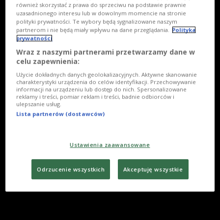
również skorzystać z prawa do sprzeciwu na podstawie prawnie
uzasadnionego interesu lub w dowolnym momencie na stronie
polityki prywatności. Te wybory będą sygnalizowane naszym
partnerom i nie będą miały wpływu na dane przeglądania.
Polityka
prywatności
Wraz z naszymi partnerami przetwarzamy dane w
celu zapewnienia:
Użycie dokładnych danych geolokalizacyjnych. Aktywne skanowanie
charakterystyki urządzenia do celów identyfikacji. Przechowywanie
informacji na urządzeniu lub dostęp do nich. Spersonalizowane
reklamy i treści, pomiar reklam i treści, badnie odbiorców i
ulepszanie usług.
Lista partnerów (dostawców)
Ustawienia zaawansowane
Odrzucenie wszystkich
Akceptuję wszystkie